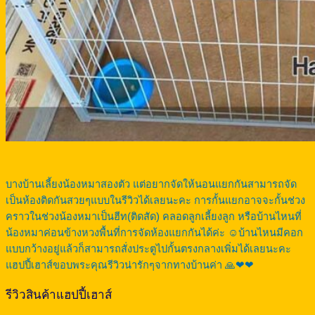
บางบ้านเลี้ยงน้องหมาสองตัว แต่อยากจัดให้นอนแยกกันสามารถจัด
เป็นห้องติดกันสวยๆแบบในรีวิวได้เลยนะคะ การกั้นแยกอาจจะกั้นช่วง
คราวในช่วงน้องหมาเป็นฮีท(ติดสัด) คลอดลูกเลี้ยงลูก หรือบ้านไหนที่
น้องหมาค่อนข้างหวงพื้นที่การจัดห้องแยกกันได้ค่ะ ☺️บ้านไหนมีคอก
แบบกว้างอยู่แล้วก็สามารถสั่งประตูไปกั้นตรงกลางเพิ่มได้เลยนะคะ
แฮปปี้เฮาส์ขอบพระคุณรีวิวน่ารักๆจากทางบ้านค่า 🙏❤❤
รีวิวสินค้าแฮปปี้เฮาส์