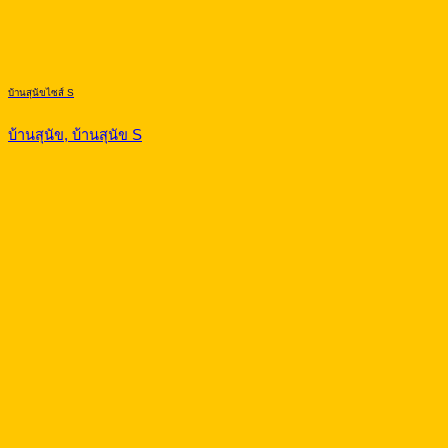
บ้านสุนัขไซส์ S
บ้านสุนัข, บ้านสุนัข S