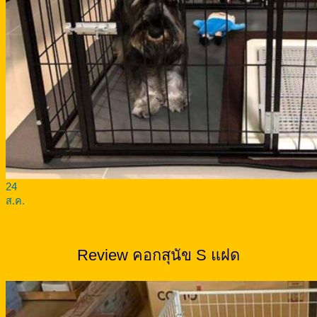
24
ส.ค.
Review คอกสุนัข S แฝด