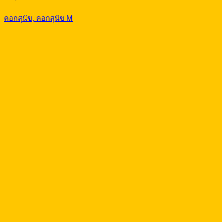
คอกสุนัข, คอกสุนัข M