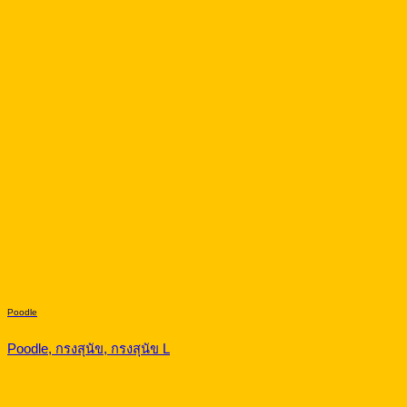
Poodle
Poodle, กรงสุนัข, กรงสุนัข L