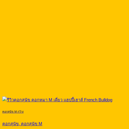
คอกสุนัข M กว้าง
คอกสุนัข, คอกสุนัข M