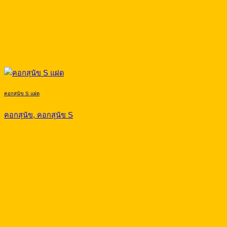
คอกสุนัข S แฝด
คอกสุนัข, คอกสุนัข S