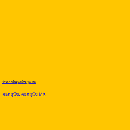
รีวิวคอกกั้นสุนัขใหญ่รุ่น MX
คอกสุนัข, คอกสุนัข MX