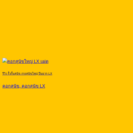
รีวิว รั้วกั้นสุนัข กรงสุนัขใหญ่ ปีนยาก LX
คอกสุนัข, คอกสุนัข LX