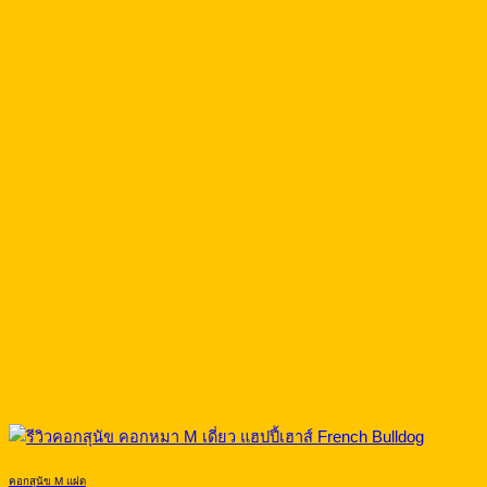
คอกสุนัข M แฝด