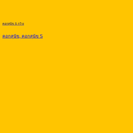
คอกสุนัข S กว้าง
คอกสุนัข, คอกสุนัข S