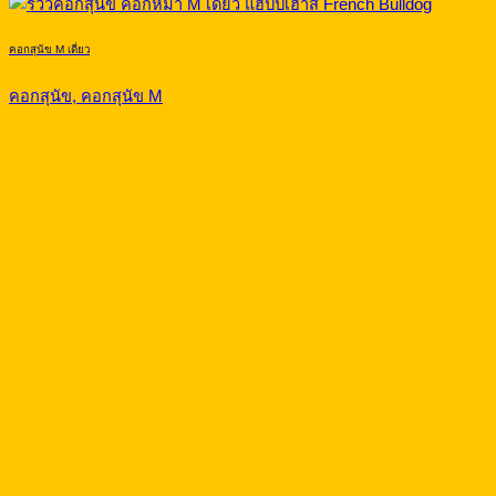
คอกสุนัข M เดี่ยว
คอกสุนัข, คอกสุนัข M