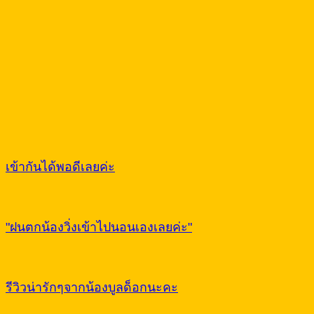
เข้ากันได้พอดีเลยค่ะ
"ฝนตกน้องวิ่งเข้าไปนอนเองเลยค่ะ"
รีวิวน่ารักๆจากน้องบูลด็อกนะคะ