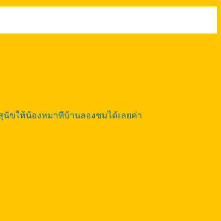
สุนัขให้น้องหมาทีบ้านลองชมได้เลยค่า