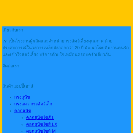
เกี่ยวกับเรา
เราเป็นโรงงานผู้ผลิตและจำหน่ายกรงสัตว์เลี้ยงคุณภาพ ด้วย
ประสบการณ์ในวงการเหล็กส่งออกกว่า 20 ปี พัฒนาโดยทีมงานคนรัก
และเข้าใจสัตว์เลี้ยง บริการด้วยใจเหมือนครอบครัวเดียวกัน
ติดต่อเรา
สินค้าแฮปปี้เฮาส์
กรงสุนัข
กรงแมว กรงสัตว์เล็ก
คอกสุนัข
คอกสุนัขไซส์ L
คอกสุนัขไซส์ LX
คอกสุนัขไซส์ M