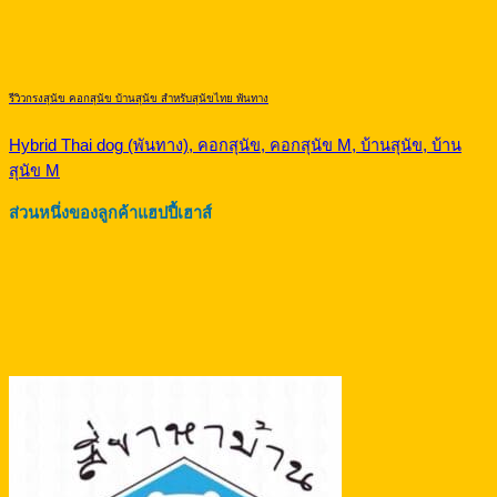
รีวิวกรงสุนัข คอกสุนัข บ้านสุนัข สำหรับสุนัขไทย พันทาง
Hybrid Thai dog (พันทาง), คอกสุนัข, คอกสุนัข M, บ้านสุนัข, บ้าน
สุนัข M
ส่วนหนึ่งของลูกค้าแฮปปี้เฮาส์