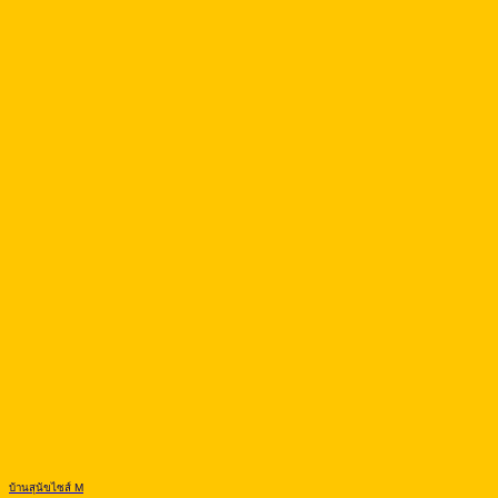
บ้านสุนัขไซส์ M