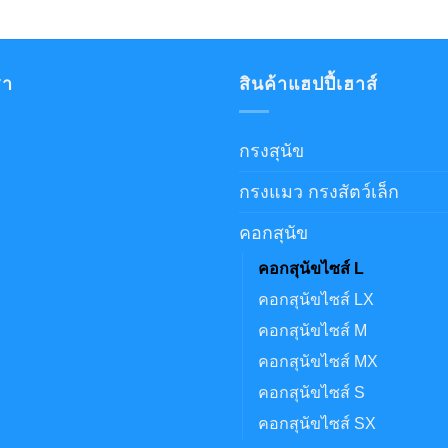
รา
สินค้าแฮปปี้เฮาส์
กรงสุนัข
กรงแมว กรงสัตว์เล็ก
คอกสุนัข
คอกสุนัขไซส์ L
คอกสุนัขไซส์ LX
คอกสุนัขไซส์ M
คอกสุนัขไซส์ MX
คอกสุนัขไซส์ S
คอกสุนัขไซส์ SX