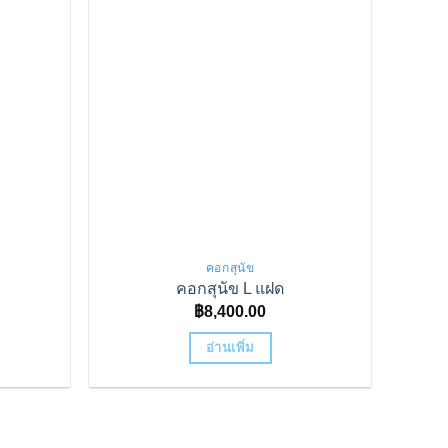
คอกสุนัข
คอกสุนัข L แฝด
฿
8,400.00
อ่านเพิ่ม