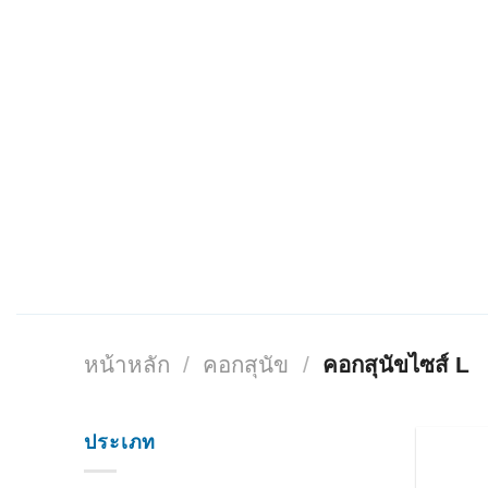
ข้าม
ไป
ยัง
เนื้อหา
หน้าหลัก
/
คอกสุนัข
/
คอกสุนัขไซส์ L
ประเภท