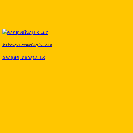
รีวิว รั้วกั้นสุนัข กรงสุนัขใหญ่ ปีนยาก LX
คอกสุนัข, คอกสุนัข LX