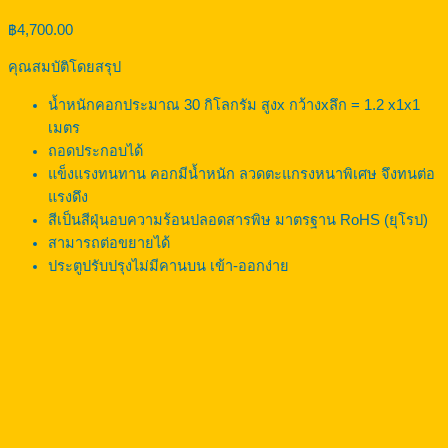
฿
4,700.00
คุณสมบัติโดยสรุป
น้ำหนักคอกประมาณ 30 กิโลกรัม สูงx กว้างxลึก = 1.2 x1x1
เมตร
ถอดประกอบได้
แข็งแรงทนทาน คอกมีน้ำหนัก ลวดตะแกรงหนาพิเศษ จึงทนต่อ
แรงดึง
สีเป็นสีฝุ่นอบความร้อนปลอดสารพิษ มาตรฐาน RoHS (ยุโรป)
สามารถต่อขยายได้
ประตูปรับปรุงไม่มีคานบน เข้า-ออกง่าย