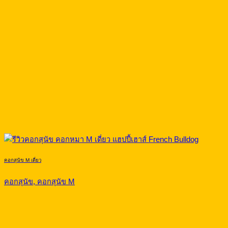
คอกสุนัข M เดี่ยว
คอกสุนัข, คอกสุนัข M