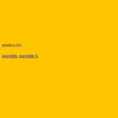
คอกสุนัข S กว้าง
คอกสุนัข, คอกสุนัข S