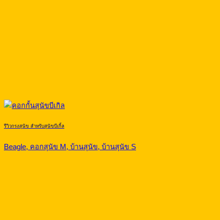
รีวิวกรงสุนัข สำหรับสุนัขบีเกิ้ล
Beagle, คอกสุนัข M, บ้านสุนัข, บ้านสุนัข S