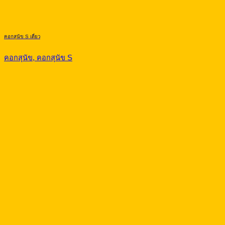
คอกสุนัข S เดี่ยว
คอกสุนัข, คอกสุนัข S