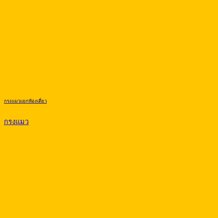
กรงแมวแยกห้องเดี่ยว
กรงแมว