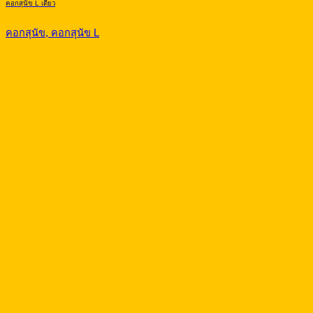
คอกสุนัข L เดี่ยว
คอกสุนัข, คอกสุนัข L