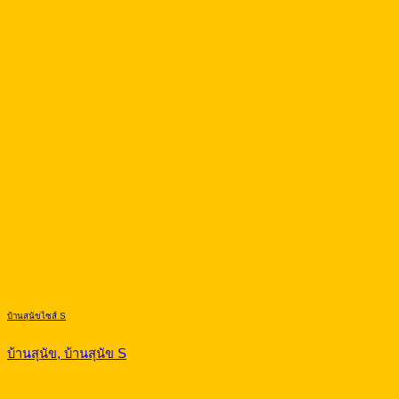
บ้านสุนัขไซส์ S
บ้านสุนัข, บ้านสุนัข S