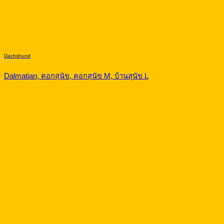
Dachshund
Dalmatian, คอกสุนัข, คอกสุนัข M, บ้านสุนัข L