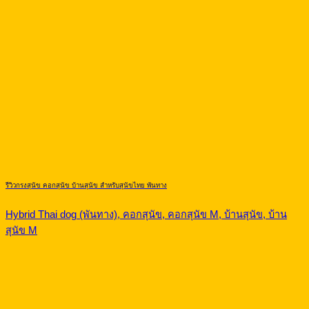
รีวิวกรงสุนัข คอกสุนัข บ้านสุนัข สำหรับสุนัขไทย พันทาง
Hybrid Thai dog (พันทาง), คอกสุนัข, คอกสุนัข M, บ้านสุนัข, บ้าน
สุนัข M