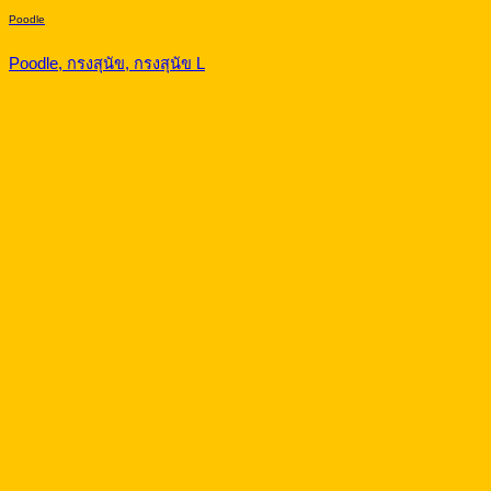
Poodle
Poodle, กรงสุนัข, กรงสุนัข L