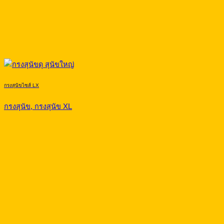
กรงสุนัขไซส์ LX
กรงสุนัข, กรงสุนัข XL