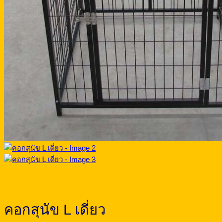
คอกสุนัข L เดี่ยว