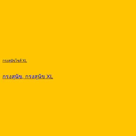
กรงสุนัขไซส์ XL
กรงสุนัข, กรงสุนัข XL