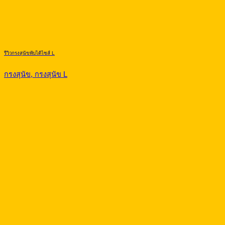
รีวิวกรงสุนัขพับได้ไซส์ L
กรงสุนัข, กรงสุนัข L