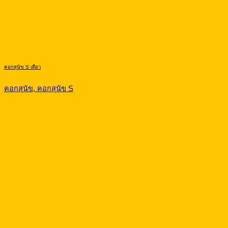
คอกสุนัข S เดี่ยว
คอกสุนัข, คอกสุนัข S