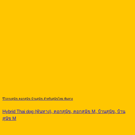
รีวิวกรงสุนัข คอกสุนัข บ้านสุนัข สำหรับสุนัขไทย พันทาง
Hybrid Thai dog (พันทาง), คอกสุนัข, คอกสุนัข M, บ้านสุนัข, บ้าน
สุนัข M