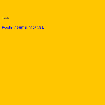
Poodle
Poodle, กรงสุนัข, กรงสุนัข L