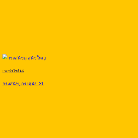
กรงสุนัขไซส์ LX
กรงสุนัข, กรงสุนัข XL