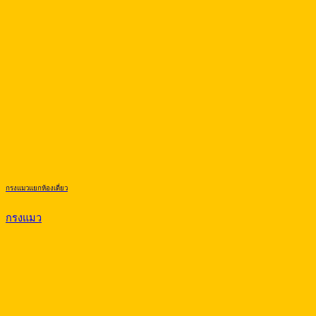
กรงแมวแยกห้องเดี่ยว
กรงแมว