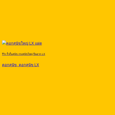
รีวิว รั้วกั้นสุนัข กรงสุนัขใหญ่ ปีนยาก LX
คอกสุนัข, คอกสุนัข LX