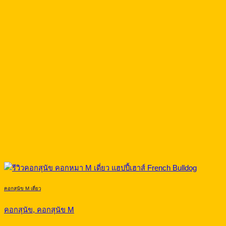
คอกสุนัข M เดี่ยว
คอกสุนัข, คอกสุนัข M