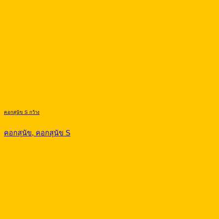
คอกสุนัข S กว้าง
คอกสุนัข, คอกสุนัข S