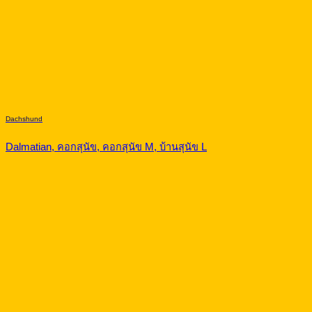
Dachshund
Dalmatian, คอกสุนัข, คอกสุนัข M, บ้านสุนัข L