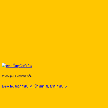
รีวิวกรงสุนัข สำหรับสุนัขบีเกิ้ล
Beagle, คอกสุนัข M, บ้านสุนัข, บ้านสุนัข S