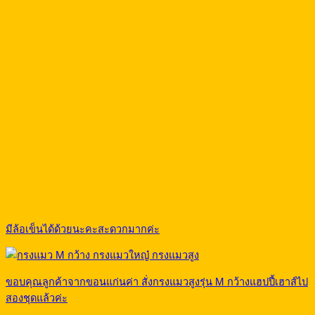
มีล้อเข็นได้ด้วยนะคะสะดวกมากค่ะ
ขอบคุณลูกค้าจากขอนแก่นค่า สั่งกรงแมวสูงรุ่น M กว้างแฮปปี้เฮาส์ไป
สองชุดแล้วค่ะ