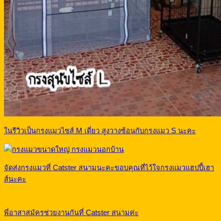
ในรีวิวเป็นกรงแมวไซส์ M เดี่ยว สูงวางซ้อนกับกรงแมว S นะคะ
จัดส่งกรงแมวที่ Catster สนามนะคะขอบคุณที่ไว้ใจกรงแมวแฮปปี้เฮา
ส์นะคะ
พี่อาสาสมัครช่วยงานกันที่ Catster สนามค่ะ