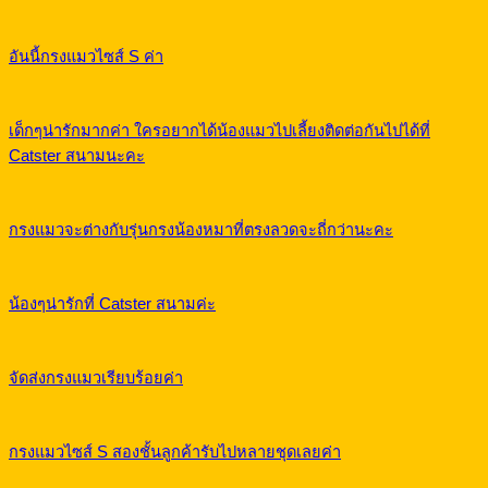
อันนี้กรงแมวไซส์ S ค่า
เด็กๆน่ารักมากค่า ใครอยากได้น้องแมวไปเลี้ยงติดต่อกันไปได้ที่
Catster สนามนะคะ
กรงแมวจะต่างกับรุ่นกรงน้องหมาที่ตรงลวดจะถี่กว่านะคะ
น้องๆน่ารักที่ Catster สนามค่ะ
จัดส่งกรงแมวเรียบร้อยค่า
กรงแมวไซส์ S สองชั้นลูกค้ารับไปหลายชุดเลยค่า