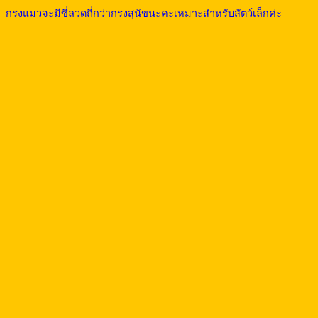
กรงแมวจะมีซี่ลวดถี่กว่ากรงสุนัขนะคะเหมาะสำหรับสัตว์เล็กค่ะ