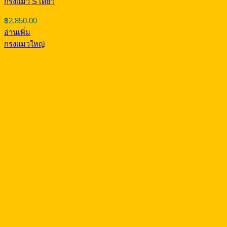
กรงแมว S เดี่ยว
฿
2,850.00
อ่านเพิ่ม
กรงแมวใหญ่