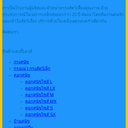
เราเป็นโรงงานผู้ผลิตและจำหน่ายกรงสัตว์เลี้ยงคุณภาพ ด้วย
ประสบการณ์ในวงการเหล็กส่งออกกว่า 20 ปี พัฒนาโดยทีมงานคนรัก
และเข้าใจสัตว์เลี้ยง บริการด้วยใจเหมือนครอบครัวเดียวกัน
ติดต่อเรา
สินค้าแฮปปี้เฮาส์
กรงสุนัข
กรงแมว กรงสัตว์เล็ก
คอกสุนัข
คอกสุนัขไซส์ L
คอกสุนัขไซส์ LX
คอกสุนัขไซส์ M
คอกสุนัขไซส์ MX
คอกสุนัขไซส์ S
คอกสุนัขไซส์ SX
บ้านสุนัข
อุปกรณ์อื่น