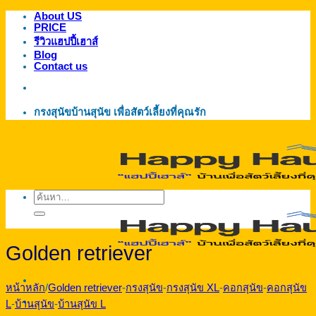
About US
ข้าม
PRICE
ไป
รีวิวแฮปปี้เฮาส์
ยัง
Blog
Contact us
เนื้อหา
กรงสุนัขบ้านสุนัข เพื่อสัตว์เลี้ยงที่คุณรัก
ค้นหา:
Golden retriever
หน้าหลัก
/
Golden retriever
-
กรงสุนัข
-
กรงสุนัข XL
-
คอกสุนัข
-
คอกสุนัข
L
-
บ้านสุนัข
-
บ้านสุนัข L