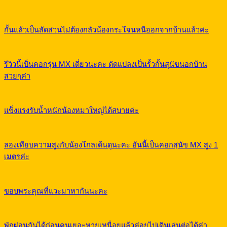
กั้นแล้วเป็นสัดส่วนไม่ต้องกลัวน้องกระโจนหนีออกจากบ้านแล้วค่ะ
รีวิวนี้เป็นคอกรุ่น MX เดี่ยวนะคะ ดัดแปลงเป็นรั้วกั้นสุนัขนอกบ้าน
สวยๆค่า
แข็งแรงรับน้ำหนักน้องหมาใหญ่ได้สบายค่ะ
ลองเทียบความสูงกับน้องโกลเด้นดูนะคะ อันนี้เป็นคอกสุนัข MX สูง 1
เมตรค่ะ
ขอบพระคุณที่แวะมาหากันนะคะ
พักผ่อนกันได้ก่อนคนเยอะหายเหนื่อยแล้วค่อยไปเดินเล่นต่อได้ค่า