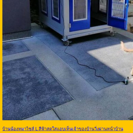
บ้านน้องหมาไซส์ L สีฟ้าสดใสแอบเห็นเจ้าของบ้านวิ่งผ่านหน้าบ้าน