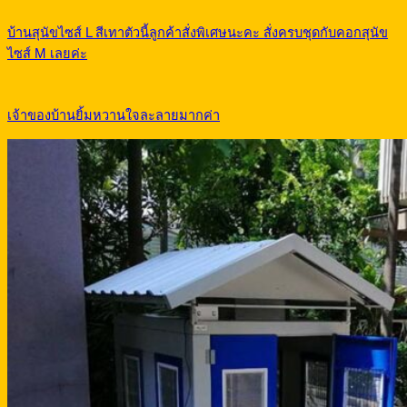
บ้านสุนัขไซส์ L สีเทาตัวนี้ลูกค้าสั่งพิเศษนะคะ สั่งครบชุดกับคอกสุนัข
ไซส์ M เลยค่ะ
เจ้าของบ้านยิ้มหวานใจละลายมากค่า