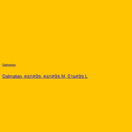
Dalmatian
Dalmatian, คอกสุนัข, คอกสุนัข M, บ้านสุนัข L