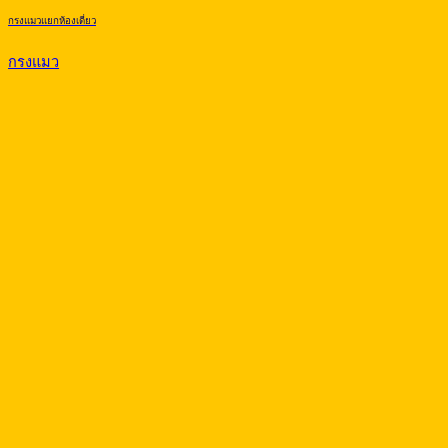
กรงแมวแยกห้องเดี่ยว
กรงแมว