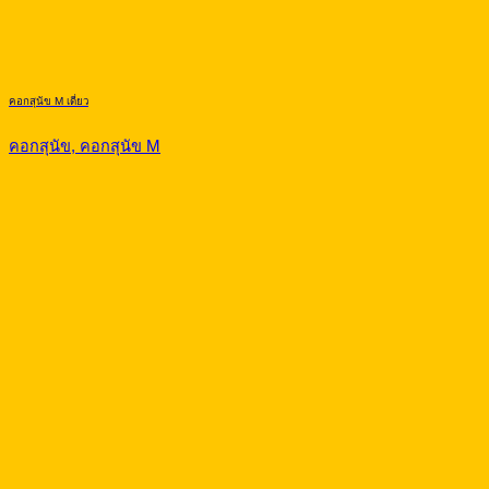
คอกสุนัข M เดี่ยว
คอกสุนัข, คอกสุนัข M