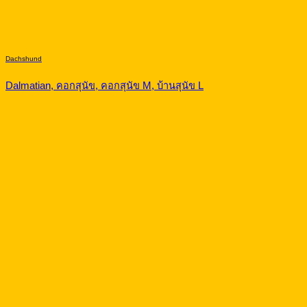
Dachshund
Dalmatian, คอกสุนัข, คอกสุนัข M, บ้านสุนัข L