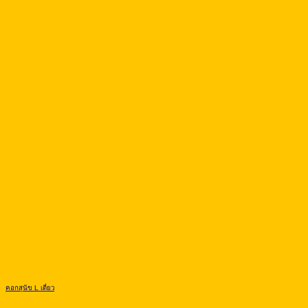
คอกสุนัข L เดี่ยว