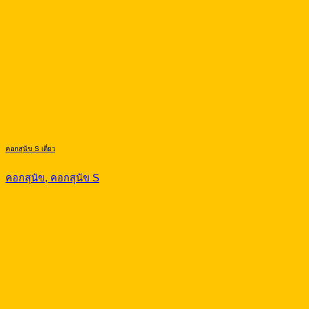
คอกสุนัข S เดี่ยว
คอกสุนัข, คอกสุนัข S