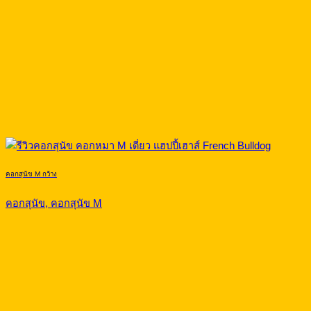
คอกสุนัข M กว้าง
คอกสุนัข, คอกสุนัข M