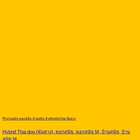
รีวิวกรงสุนัข คอกสุนัข บ้านสุนัข สำหรับสุนัขไทย พันทาง
Hybrid Thai dog (พันทาง), คอกสุนัข, คอกสุนัข M, บ้านสุนัข, บ้าน
สุนัข M