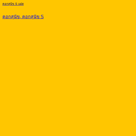
คอกสุนัข S แฝด
คอกสุนัข, คอกสุนัข S