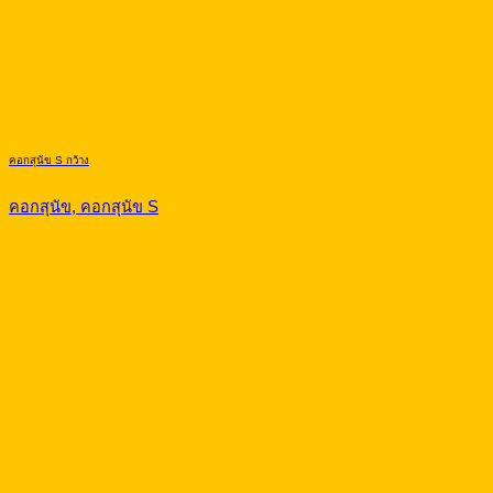
คอกสุนัข S กว้าง
คอกสุนัข, คอกสุนัข S