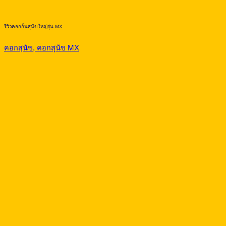
รีวิวคอกกั้นสุนัขใหญ่รุ่น MX
คอกสุนัข, คอกสุนัข MX