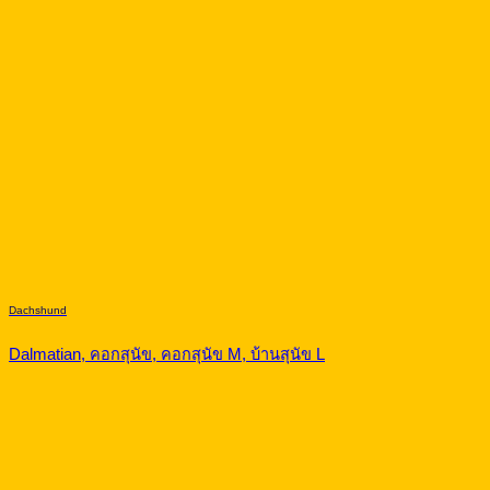
Dachshund
Dalmatian, คอกสุนัข, คอกสุนัข M, บ้านสุนัข L