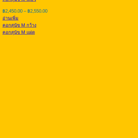
Price
฿
2,450.00
–
฿
2,550.00
range:
อ่านเพิ่ม
฿2,450.00
คอกสุนัข M กว้าง
through
คอกสุนัข M แฝด
฿2,550.00