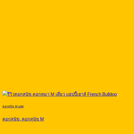
คอกสุนัข M แฝด
คอกสุนัข, คอกสุนัข M