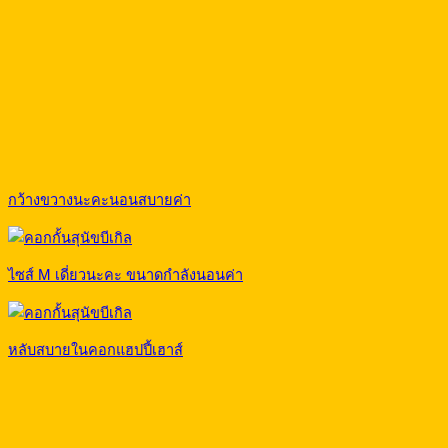
กว้างขวางนะคะนอนสบายค่า
ไซส์ M เดี่ยวนะคะ ขนาดกำลังนอนค่า
หลับสบายในคอกแฮปปี้เฮาส์