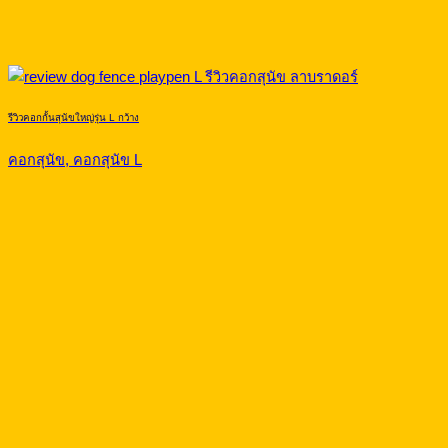
รีวิวคอกกั้นสุนัขใหญ่รุ่น L กว้าง
คอกสุนัข, คอกสุนัข L