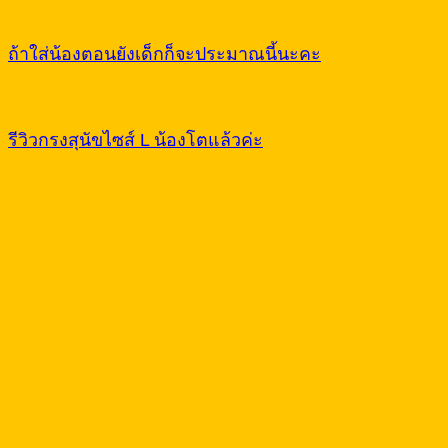
ถ้าใส่น้องตอนยังเด็กก็จะประมาณนี้นะคะ
รีวิวกรงสุนัขไซส์ L น้องโตแล้วค่ะ