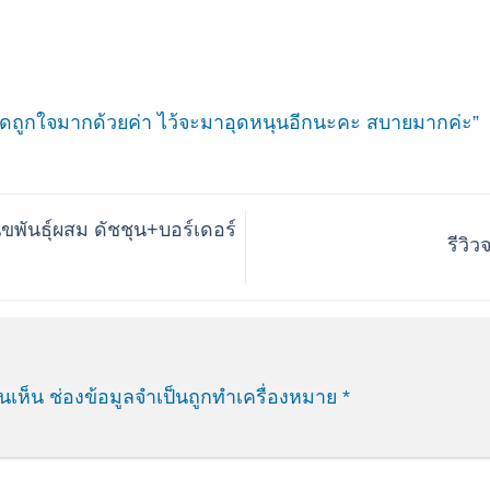
าดถูกใจมากด้วยค่า ไว้จะมาอุดหนุนอีกนะคะ สบายมากค่ะ”
ัขพันธุ์ผสม ดัชชุน+บอร์เดอร์
รีวิ
นเห็น
ช่องข้อมูลจำเป็นถูกทำเครื่องหมาย
*