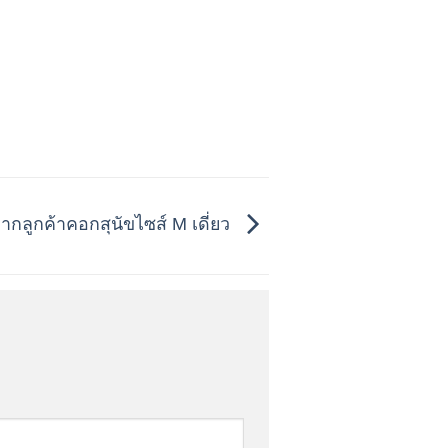
วจากลูกค้าคอกสุนัขไซส์ M เดี่ยว