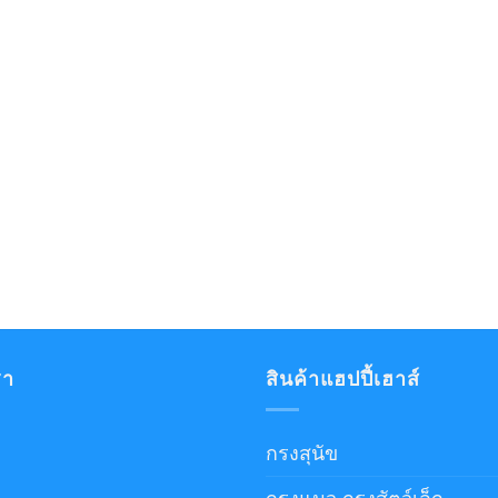
รา
สินค้าแฮปปี้เฮาส์
กรงสุนัข