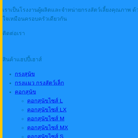
เราเป็นโรงงานผู้ผลิตและจำหน่ายกรงสัตว์เลี้ยงคุณภาพ ด
ใจเหมือนครอบครัวเดียวกัน
ติดต่อเรา
สินค้าแฮปปี้เฮาส์
กรงสุนัข
กรงแมว กรงสัตว์เล็ก
คอกสุนัข
คอกสุนัขไซส์ L
คอกสุนัขไซส์ LX
คอกสุนัขไซส์ M
คอกสุนัขไซส์ MX
คอกสุนัขไซส์ S