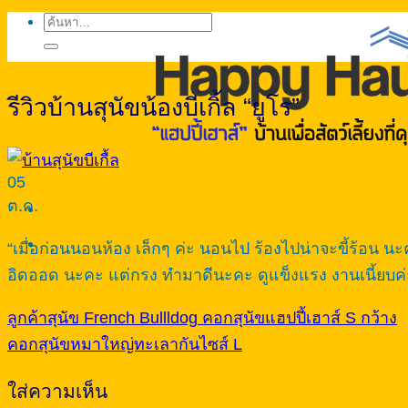
ค้นหา:
รีวิวบ้านสุนัขน้องบีเกิ้ล “ยูโร”
05
ต.ค.
“เมื่อก่อนนอนห้อง เล็กๆ ค่ะ นอนไป ร้องไปน่าจะขี้ร้อน นะคะ
อิดออด นะคะ แต่กรง ทำมาดีนะคะ ดูแข็งแรง งานเนี้ยบค่ะ
ลูกค้าสุนัข French Bullldog คอกสุนัขแฮปปี้เฮาส์ S กว้าง
คอกสุนัขหมาใหญ่ทะเลากันไซส์ L
ใส่ความเห็น