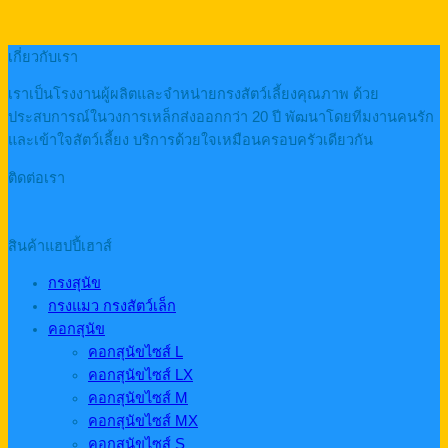
เกี่ยวกับเรา
เราเป็นโรงงานผู้ผลิตและจำหน่ายกรงสัตว์เลี้ยงคุณภาพ ด้วย
ประสบการณ์ในวงการเหล็กส่งออกกว่า 20 ปี พัฒนาโดยทีมงานคนรัก
และเข้าใจสัตว์เลี้ยง บริการด้วยใจเหมือนครอบครัวเดียวกัน
ติดต่อเรา
สินค้าแฮปปี้เฮาส์
กรงสุนัข
กรงแมว กรงสัตว์เล็ก
คอกสุนัข
คอกสุนัขไซส์ L
คอกสุนัขไซส์ LX
คอกสุนัขไซส์ M
คอกสุนัขไซส์ MX
คอกสุนัขไซส์ S