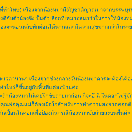
ช่พื้นที่ทำโทษ) เนื่องจากน้องหมามีสัญชาติญาณมาจากบรรพ
ังดีกับตัวน้องจึงเป็นตัวเลือกที่เหมาะสมกว่าในการให้น้
น้องจะนอนหลับพักผ่อนได้นานและมีความสุขมากกว่าในระย
นระยะเวลานานๆ เนื่องจากช่วงกลางวันน้องหมาควรจะต้องได
ไหร่ก็ขึ้นอยู่กับพื้นที่แต่ละบ้านค่ะ
้องหมาไม่เคยฝึกขับถ่ายมาก่อน ก็จะอึ ฉี่ ในคอกไม่รู้จักอ
งนั้นคุณพ่อคุณแม่ก็ต้องเผื่อใจสำหรับการทำความสะอาดคอกด้ว
ันเปื้อนในคอกเพื่อป้องกันกรณีน้องหมาขับถ่ายลงบนพื้นค่ะ