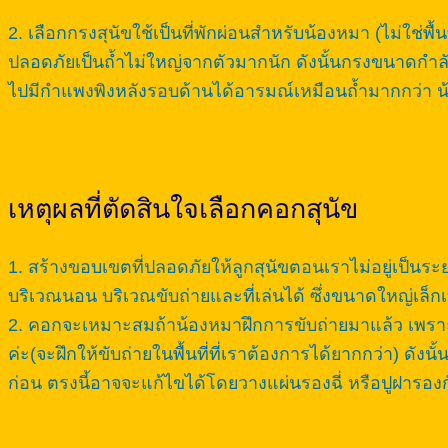
2. เลือกกรงสุนัขใช้เป็นที่พักผ่อนสำหรับน้องหมา (ไม่ใ
ปลอดภัยเป็นถ้ำไม่ใหญ่จากตัวมากนัก ดังนั้นกรงขนาดกำล
ไปมีกำแพงพิงหลังรอบด้านได้อารมณ์เหมือนถ้ำมากกว่า 
เหตุผลที่ตัดสินใจเลือกคอกสุนัข
1. สร้างขอบเขตที่ปลอดภัยให้ลูกสุนัขตอนเราไม่อยู่เป็
บริเวณนอน บริเวณขับถ่ายและที่เล่นได้ ซึ่งขนาดใหญ่เล็กเท่า
2. คอกจะเหมาะสมถ้าน้องหมาฝึกการขับถ่ายมาแล้ว เพราะถ้าน
ค่ะ(จะฝึกให้ขับถ่ายในพื้นที่ที่เราต้องการได้ยากกว่า) ดั
ก่อน ตรงนี้อาจจะแก้ไขได้โดยวางแผ่นรองฉี่ หรือปูฝารองก