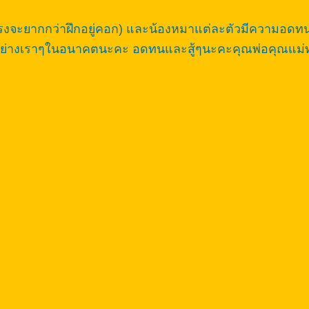
(กรงจะยากกว่าฝึกอยู่คอก) และน้องหมาแต่ละตัวมีความอดทนต
งอย่างเราๆในอนาคตนะคะ อดทนและสู้ๆนะคะคุณพ่อคุณแม่