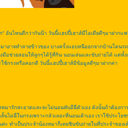
อก” อันไหนดีกว่ากันน๊า วันนี้แฮปปี้เฮาส์มีไอเดียดีๆมาฝากแ
น้องหมาอาจทำลายข้าวของ บางครั้งแอบหนีออกจากบ้านโดนร
่องมือช่วยสอนให้ลูกๆได้รู้ที่กิน นอนเล่นและขับถ่ายได้ แต่ทั้ง
ช้กรงหรือคอกดี วันนี้แฮปปี้เฮาส์มีข้อมูลดีๆมาฝากค่า
องหมารักสะอาดและจะไม่นอนทับอึฉี่ตัวเอง ดังนั้นถ้าต้อง
้นไม่ฉี่ในกรงเพราะกลัวเลอะที่นอนเค้าเอง เราใช้ประโยช
้นค่ะ ทำเป็นประจำน้องหมาก็เคยชินขับถ่ายในที่ประจำของเค้า