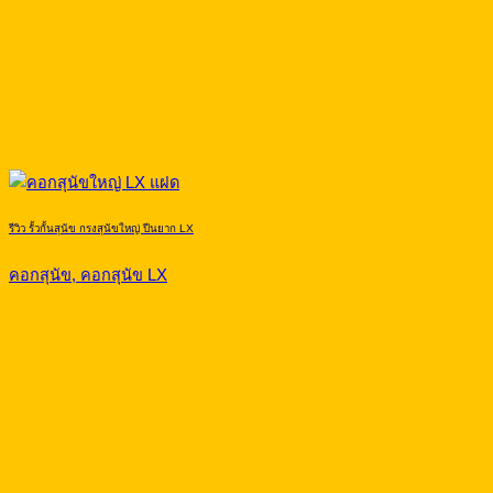
รีวิว รั้วกั้นสุนัข กรงสุนัขใหญ่ ปีนยาก LX
คอกสุนัข, คอกสุนัข LX