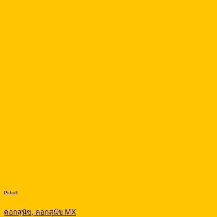
Pitbull
คอกสุนัข, คอกสุนัข MX