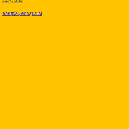
คอกสุนัข M เดี่ยว
คอกสุนัข, คอกสุนัข M