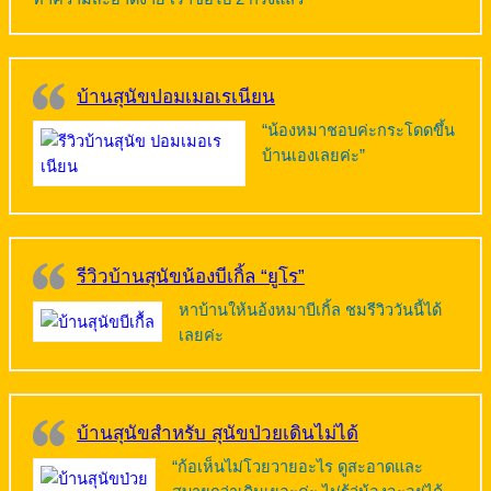
บ้านสุนัขปอมเมอเรเนียน
“น้องหมาชอบค่ะกระโดดขึ้น
บ้านเองเลยค่ะ”
รีวิวบ้านสุนัขน้องบีเกิ้ล “ยูโร”
หาบ้านให้นอ้งหมาบีเกิ้ล ชมรีวิววันนี้ได้
เลยค่ะ
บ้านสุนัขสำหรับ สุนัขป่วยเดินไม่ได้
“ก้อเห็นไม่โวยวายอะไร ดูสะอาดและ