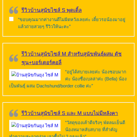
รีวิวบ้านสุนัขไซส์ S พุดเดิ้ล
“ขอบคุณมากค่างานดีไม่ผิดหวังเลยค่ะ เดี๋ยวรอน้องมาอยู่
แล้วถ่ายสวยๆ รีวิวให้นะคะ”
รีวิวบ้านสุนัขไซส์ M สำหรับสุนัขพันธุ์ผสม ดัช
ชุน+บอร์เดอร์คอลี่
“อยู่ได้สบายเลยค่ะ น้องชอบมาก
ค่ะ น้องชื่อเบลล่าค่ะ (Bella) น้อง
เป็นพันธุ์ ผสม Dachshund/border collie ค่ะ”
รีวิวบ้านสุนัขไซส์ S และ M แบบไม่มีหลังคา
“วัสดุของเค้าดีจริงๆ พัดลมเย็นดี
น้องหมาหลับสบาย ที่สำคัญ
ทำความสะอาดง่าย เราซื้อไป 2 กรงแล้ว”