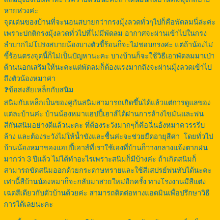
หายห่วงค่ะ
จุดเด่นของบ้านที่จะนอนสบายกว่ากรงมุ้งลวดทั่วๆไปก็คือพัดลมนี่ล่ะค่ะ
เพราะปกติกรงมุ้งลวดทั่วไปที่ไม่มีพัดลม อากาศจะผ่านเข้าไปในกรง
ลำบากไม่โปร่งสบายน้องบางตัวขี้ร้อนก็จะไม่ชอบกรงค่ะ แต่ถ้าน้องไม่
ขี้ร้อนตรงจุดนี้ก็ไม่เป็นปัญหานะคะ บางบ้านก็จะใช้วิธีเอาพัดลมมาเป่า
ด้านนอกเสริมให้นะคะแต่พัดลมก็ต้องแรงมากถึงจะผ่านมุ้งลวดเข้าไป
ถึงตัวน้องหมาค่า
❓ข้อสงสัยเหล็กกับสนิม
สนิมกับเหล็กเป็นของคู่กันสนิมสามารถเกิดขึ้นได้แล้วแต่การดูแลของ
แต่ละบ้านค่ะ บ้านน้องหมาแฮปปี้เฮาส์ได้ผ่านการล้างไขมันและพ่น
สีกันสนิมอย่างดีแล้วนะคะ ที่ต้องระวังมากๆก็คือฉี่นอ้งหมาควรรรีบ
ล้าง และต้องระวังไม่ให้น้ำขังและชื้นค่ะจะช่วยยืดอายุสีค่า โดยทั่วไป
บ้านน้องหมาของแฮปปี้เฮาส์ที่เราใช้เองที่บ้านก็วางกลางแจ้งตากฝน
มากว่า 3 ปีแล้ว ไม่ได้ทำอะไรเพราะสนิมก็มีบ้างค่ะ ถ้าเกิดสนิมก็
สามารถขัดสนิมออกด้วยกระดาษทรายและใช้สีเสปรย์พ่นทับได้นะคะ
เท่านี้สีบ้านน้องหมาก็จะกลับมาสวยใหม่อีกครั้ง ทางโรงงานมีสีแต่ง
เฉดสีเดียวกับตัวบ้านด้วยค่ะ สามารถติดต่อทางแอดมินเพื่อปรึกษาวิธี
การได้เลยนะคะ