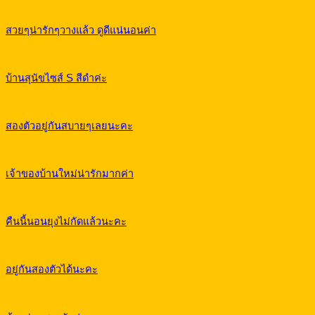
สวยๆน่ารักๆวางแล้ว ดูดีแน่นอนค่า
บ้านสุนัขไซส์ S สีดำค่ะ
สองตัวอยู่กันสบายๆเลยนะคะ
เจ้าของบ้านใหม่น่ารักมากค่า
คืนนี้นอนยุงไม่กัดแล้วนะคะ
อยู่กันสองตัวได้นะคะ