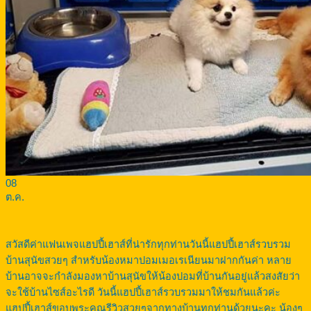
08
ต.ค.
สวัสดีค่าแฟนเพจแฮปปี้เฮาส์ที่น่ารักทุกท่านวันนี้แฮปปี้เฮาส์รวบรวม
บ้านสุนัขสวยๆ สำหรับน้องหมาปอมเมอเรเนียนมาฝากกันค่า หลาย
บ้านอาจจะกำลังมองหาบ้านสุนัขให้น้องปอมที่บ้านกันอยู่แล้วสงสัยว่า
จะใช้บ้านไซส์อะไรดี วันนี้แฮปปี้เฮาส์รวบรวมมาให้ชมกันแล้วค่ะ
แฮปปี้เฮาส์ขอบพระคุณรีวิวสวยๆจากทางบ้านทุกท่านด้วยนะคะ น้องๆ