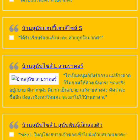
บ้านสุนัขแฮปปี้เฮาส์ไซส์ S
“ได้รับเรียบร้อยแล้วนะคะ สวยถูกใจมากค่า”
บ้านสุนัขไซส์ L ลาบราดอร์
“โตเป็นหนุ่มก็ยังรักกรง แม่ล้างถาด
ก็ไม่ยอมให้ล้างเน้นกรง ของจริง
อยู่สบาย ดีมากๆค่ะ ดีมาก เย็นสบาย แม่หายห่วงค่ะ คิดว่าจะ
ซื้ออีก ส่งฉะเชิงเทรไหมคะ จะเอาไปไว้บ้านต่าง จ.”
บ้านสุนัขไซส์ L สุนัขพันธุ์เล็กสองตัว
“Size L ใหญ่โล่งสบายเจ้าของเข้าไปนั่งด้วยสบายเลยค่ะ”