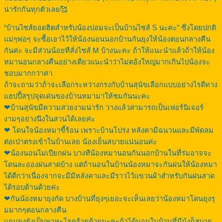
น่ารักกันทุกตัวเลย🥰
“บ้านไซส์ยอดฮิตสำหรับน้องปอมจะเป็นบ้านไซส์ S นะคะ” ซึ่งโดยปกติ
แม่ๆพ่อๆ จะซื้อเอาไว้ให้น้องนอนนอกบ้านกันยุงให้น้องตอนกลางคืน
กันค่ะ จะมีส่วนน้อยทีสั่งไซส์ M บ้างนะคะ ถ้าให้แนะนำแล้วถ้าให้น้อง
หมานอนกลางคืนอย่างเดียวแนะนำว่าไม่ตอ้งใหญ่มากเกินไปน้องจะ
ชอบมากกว่าค่า
ถ้าจะถามว่าถ้าจะเลือกระหว่างกรงกับบ้านสุนัขเลือกแบบอย่างไรดีทาง
แฮปปี้สรุปจุดเด่นของบ้านหมามาให้ชมกันนะคะ
❤บ้านสุนัขมีความสวยงามน่ารัก วางแล้วสามารถเป็นเฟอร์นิเจอร์
งามๆอย่างนึงในสวนได้เลยค่ะ
❤ โดนใจน้องหมาขี้ร้อน เพราะบ้านโปร่ง หลังคามีฉนวนและมีพัดลม
ต่อเป่าตรงเข้าในบ้านเลย น้องเย็นสบายแน่นอนค่ะ
❤น้องนอนไม่เปียกฝน บางทีน้องหมานอนกันนอกบ้านในที่ร่มอาจจะ
โดนละอองฝนสาดบ้าง แต่ถ้านอนในบ้านน้องหมาจะกันฝนให้น้องหมา
ได้ดีกว่าเนื่องจากจะมีมีหลังคาและมีราวไว้แขวนผ้าสำหรับกันฝนสาด
ได้รอบด้านด้วยค่ะ
❤กันน้องหมายุงกัด บางบ้านที่ยุงๆเยอะจะเห็นเลยว่าน้องหมาโดนยุงรุ
มมากๆตอนกลางคืน
แถมยุงยังเป็นพาหะโรคร้ายด้วยนะคะถ้าได้นอนในบ้านที่มีมุ้งก็สบาย