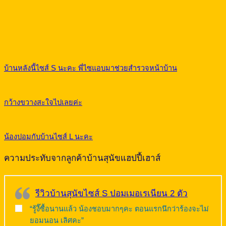
บ้านหลังนี้ไซส์ S นะคะ พี่ไซแอบมาช่วยสำรวจหน้าบ้าน
กว้างขวางสะใจไปเลยค่ะ
น้องปอมกับบ้านไซส์ L นะคะ
ความประทับจากลูกค้าบ้านสุนัขแฮปปี้เฮาส์
รีวิวบ้านสุนัขไซส์ S ปอมเมอเรเนียน 2 ตัว
“รู้งี๊ซื้อนานแล้ว น้องชอบมากๆคะ ตอนแรกนึกว่าร้องจะไม่
ยอมนอน เลิศคะ”