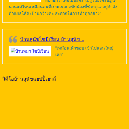
สบายกว่าเดิมเยอะค่ะ ไม่รู้ว่น้องจะอยู่ได้
นานแค่ไหนเหมือนคนที่เปนแผลกดทับน้องที่ช่วยดูแลอยู่กำลัง
ทำแผลให้ค่ะบ้านกว้างค่ะ สะดวกในการทำทุกอย่าง”
บ้านสุนัขไซบีเรียน บ้านสุนัข L
“เหมือนเค้าชอบ เข้าไปนอนใหญ่
เลย”
วิดีโอบ้านสุนัขแฮปปี้เฮาส์