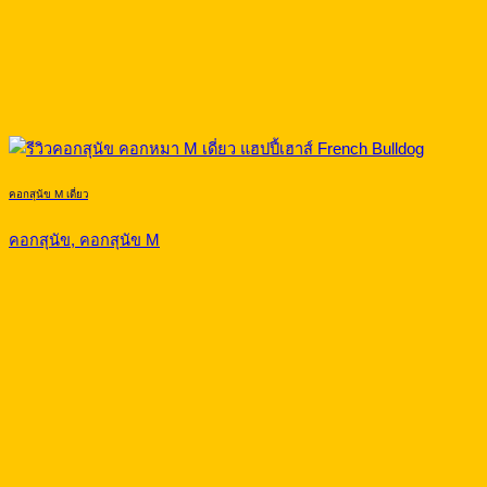
คอกสุนัข M เดี่ยว
คอกสุนัข, คอกสุนัข M