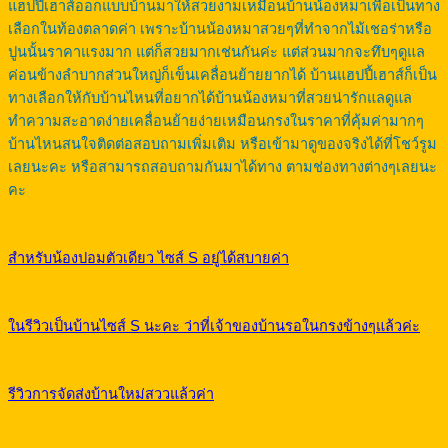
แฮปปี้เฮาส์ออกแบบบ้านมาให้สวยงามเหมือนบ้านน้องหมาเพื่อเป็นทาง
เลือกในท้องตลาดค่า เพราะบ้านน้องหมาสวยๆที่ทำจากไม้เชอร่าหรือ
ปูนนั้นราคาแรงมาก แต่ก็สวยมากเช่นกันค่ะ แต่ส่วนมากจะทึบๆดูแล
ค่อนข้างลำบากส่วนใหญ่ก็เข็นเคลื่อนย้ายยากได้ บ้านแฮปปี้เฮาส์ก็เป็น
ทางเลือกให้กับบ้านไหนที่อยากได้บ้านน้องหมาที่สวยน่ารักแลดูแล
ทำความสะอาดง่ายเคลื่อนย้ายง่ายเหมือนกรงในราคาที่คุ้มค่ามากๆ
บ้านไหนสนใจติดต่อสอบถามเพิ่มเติม หรือเข้ามาดูของจริงได้ที่โชว์รูม
เลยนะคะ หรือสามารถสอบถามกันมาได้ทาง ตามช่องทางต่างๆเลยนะ
คะ
สำหรับน้องปอมตัวเดียว ไซส์ S อยู่ได้สบายค่า
ในรีวิวเป็นบ้านไซส์ S นะคะ ว่าที่เจ้าของบ้านรอในกรงข้างๆแล้วค่ะ
รีวิวการจัดส่งบ้านใหม่สววแล้วค่า