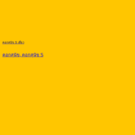
คอกสุนัข S เดี่ยว
คอกสุนัข, คอกสุนัข S