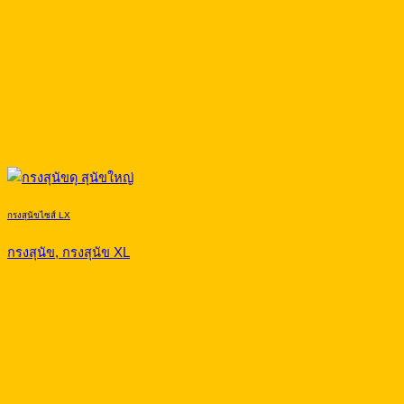
กรงสุนัขไซส์ LX
กรงสุนัข, กรงสุนัข XL