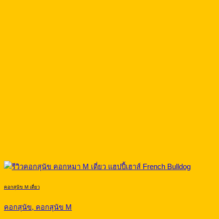
คอกสุนัข M เดี่ยว
คอกสุนัข, คอกสุนัข M