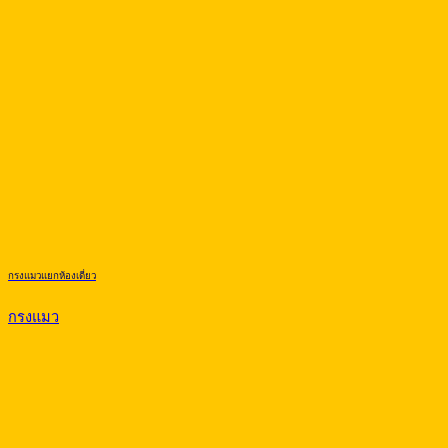
กรงแมวแยกห้องเดี่ยว
กรงแมว