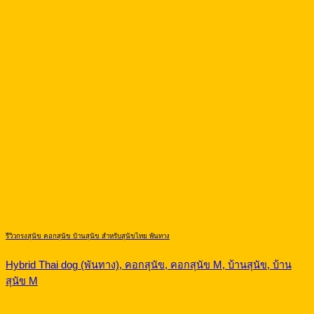
รีวิวกรงสุนัข คอกสุนัข บ้านสุนัข สำหรับสุนัขไทย พันทาง
Hybrid Thai dog (พันทาง), คอกสุนัข, คอกสุนัข M, บ้านสุนัข, บ้าน
สุนัข M