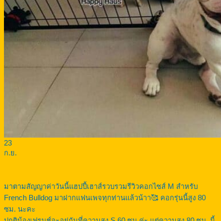
23
ก.ย.
มาตามสัญญาค่าวันนี้แฮปปี้เฮาส์รวบรวมรีวิวคอกไซส์ M สำหรับ
French Bulldog มาฝากแฟนเพจทุกท่านแล้วน้าา🥰 คอกรุ่นนี้สูง 80
ซม. นะคะ
ปกติน้องเฟรนช์จะอยู่กันที่ความสูง S 60 ซม.ค่ะ แต่ความสูง 80 ซม .นี้