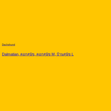
Dachshund
Dalmatian, คอกสุนัข, คอกสุนัข M, บ้านสุนัข L