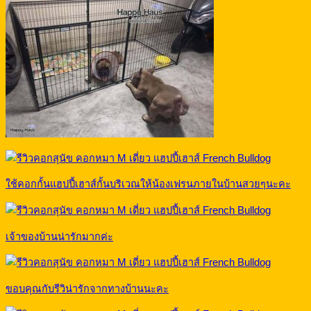
ใช้คอกกั้นแฮปปี้เฮาส์กั้นบริเวณให้น้องเฟรนภายในบ้านสวยๆนะคะ
เจ้าของบ้านน่ารักมากค่ะ
ขอบคุณกับรีวิน่ารักจากทางบ้านนะคะ