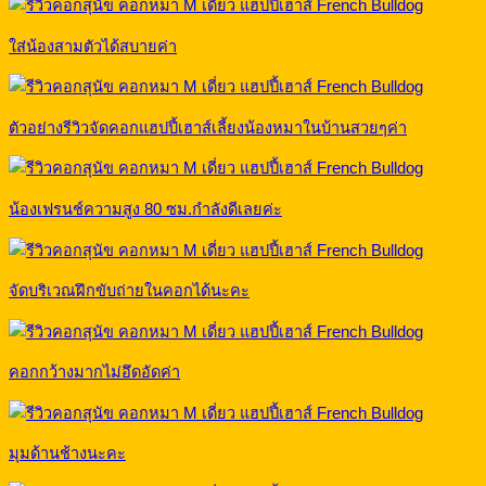
ใส่น้องสามตัวได้สบายค่า
ตัวอย่างรีวิวจัดคอกแฮปปี้เฮาส์เลี้ยงน้องหมาในบ้านสวยๆค่า
น้องเฟรนช์ความสูง 80 ซม.กำลังดีเลยค่ะ
จัดบริเวณฝึกขับถ่ายในคอกได้นะคะ
คอกกว้างมากไม่อึดอัดค่า
มุมด้านช้างนะคะ