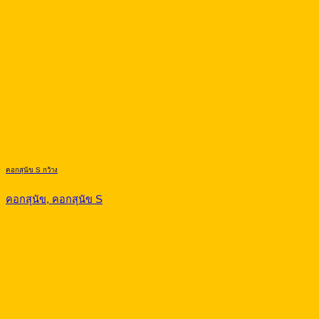
คอกสุนัข S กว้าง
คอกสุนัข, คอกสุนัข S