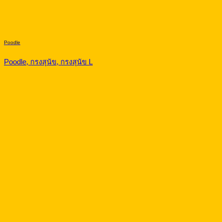
Poodle
Poodle, กรงสุนัข, กรงสุนัข L