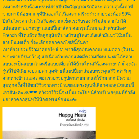
เหมาะสำหรับน้องเฟรนช์สายปีนจิตวิญญาณรักอิสระ ความสูงนี้เท่าที่
ขายมามีน้อยมากๆที่ปีนออกได้เนื่องจากสรีระร่างกายของน้อง 99%
ปีนไม่ไหวค่า ส่วนในเรื่องความแข็งแรงรับรองว่าไม่ล้ม ลากไมได้
แน่นอนตามมาตรฐานแฮปปี้เฮาส์ค่า คอกรุ่นนี้เหมาะสำหรับน้องๆ
French ที่โตแล้วหรือลูกสุนัขที่บางบ้านดูโหงวเฮ้งแล้วมีแนวโน้มเป็น
สายปีนแต่เด็ก ก็จะเลือกคอกคอกไซส์นี้กันค่า
เท่าที่รวบรวมรีวิวมาคอกไซส์ M ขายดีสุดเป็นคอกแบบแฝดค่า (ในรุ่น
S จะขายดีรุ่นกว้าง) แต่เนื่องด้วยคอกแฝดมีความยืดหยุ่น ต่อได้หลาย
แบบจะเป็นแบบกว้างหรือแบบเดี่ยวก็ได้บ้านไหนมีน้องหลายๆตัวก็จะจัด
รุ่นนี้ไปทีเดียวจบเลยค่า สุดท้ายนี้แฮปปี้เฮาส์ขอบพระคุณรีวิวน่ารักๆ
จากทางบ้านนะคะ ตอนรวบรวมรูปตาลายมากแต่ก็รักมากก มีความ
สุขทุกครั้งที่ได้ชมรีวิวจากทางบ้านขอบพระคุณที่เลือกคอกสุนัขแฮปปี้
เฮาส์นะคะ 🙏❤❤ หวังว่ารีวิวนี้จะเป็นประโยชน์สำหรับพ่อๆแม่ที่กำลัง
มองหาคอกสุนัขให้น้องเฟรนช์กันนะคะ