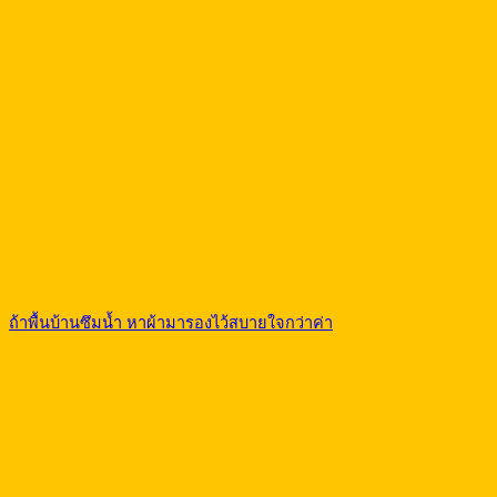
ถ้าพื้นบ้านซึมน้ำ หาผ้ามารองไว้สบายใจกว่าค่า