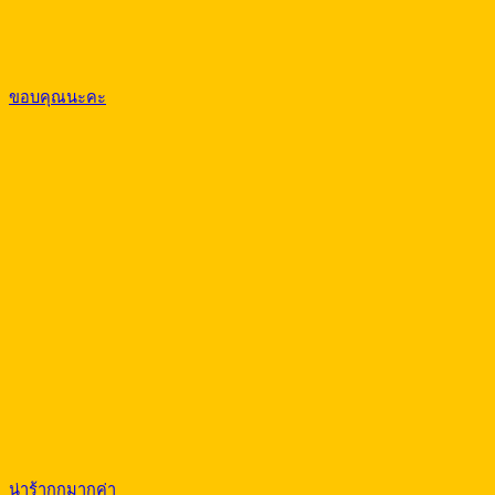
ขอบคุณนะคะ
น่าร้ากกมากค่า