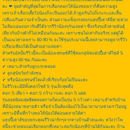
คะ ❤ จุดสำคัญที่สุดในการเลือกคอกให้น้องของเราก็คือความสูง
เพราะถ้าเลือกเตี้ยไปน้องก็จะปีนออกได้ ถ้าสูงเกินไปก็เกะกะและสิ้น
เปลืองเกินความจำเป็นค่ะ ส่วนความแข็งแรงคอกแฮปปี้เฮาส์นี่หายห่วง
ไม่ล้มแน่นอนการันตีได้จากรีวิวน้องๆกันเลยค่า ซึ่งจริงๆแล้วสายพันธุ์
เดียวกันบ้างตัวก็ไม่เหมือนกันนะคะ เพราะซนไม่เท่ากันจริงๆ แต่ดูได้
เป็นแนวทางเพราะ 80-90 % จะใช้รุ่นประมาณนี้เลยสามารถดูจากรีวิว
เปรียบเทียบได้เป็นตัวอย่างเลยค่า
สำหรับอัลปั้มรีวิวนี้จะเป็นน้องเฟรนซ์ที่ใช้คอกสุนัขแฮปปี้เฮาส์ไซส์ S
ความสูง 60 ซม.กันนะคะ
✔ เหมาะสำหรับลูกแรกคลอด
✔ ลูกสุนัขวัยกำลังซน
✔ หรือน้องเฟรนซ์โตแล้วที่เรียบร้อยไม่ปีนนะคะ
ในรีวิวจะมีมีทั้งคอกไซส์ S รุ่นเล็กสุดคือ
คอก S เดี่ยว > คอก S กว้าง >และ คอก S แฝด
รุ่นยอดนิยมสุดฮิตตลอดกาลก็คงเป็นรุ่น S กว้างค่า เหมาะสำหรับบ้าน
ที่มีน้องหมาหลายตัว หรือจำเป็นต้องน้องไว้เป็นเวลานานช่วงเราไม่อยู่
เพราะมีพื้นที่กว้างพอให้น้องได้ผ่อนคลายได้ค่า
แฮปปี้เฮาส์ขอบพระคุณรีวิวน่ารักๆจากทางบ้านด้วยนะคะ หวังว่าโพ
สนี้จะช่วยพ่อแม่เลือกคอกที่เหมาะสมกับน้องๆที่บ้านได้กันนะคะ บ้าน