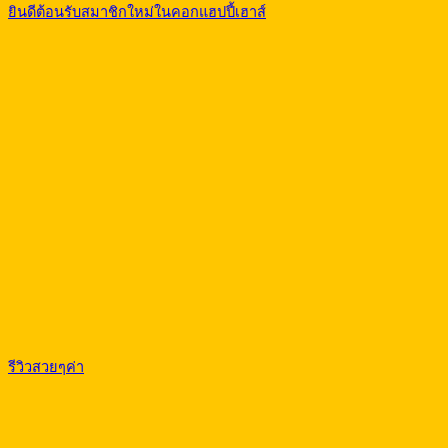
ยินดีต้อนรับสมาชิกใหม่ในคอกแฮปปี้เฮาส์
รีวิวสวยๆค่า