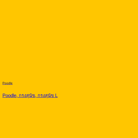
Poodle
Poodle, กรงสุนัข, กรงสุนัข L