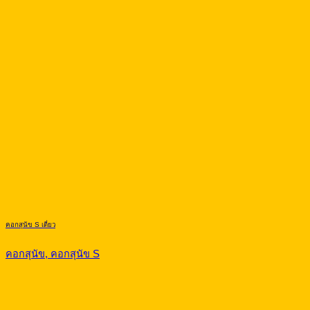
คอกสุนัข S เดี่ยว
คอกสุนัข, คอกสุนัข S