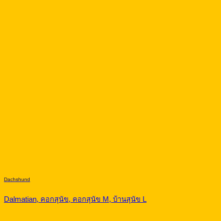
Dachshund
Dalmatian, คอกสุนัข, คอกสุนัข M, บ้านสุนัข L