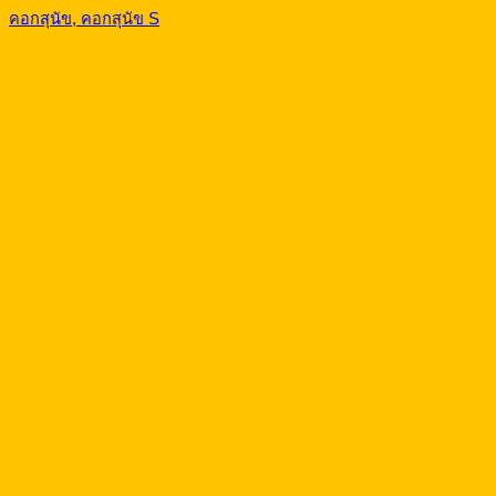
คอกสุนัข, คอกสุนัข S