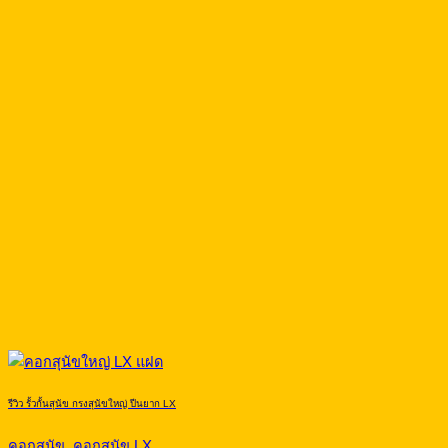
รีวิว รั้วกั้นสุนัข กรงสุนัขใหญ่ ปีนยาก LX
คอกสุนัข, คอกสุนัข LX