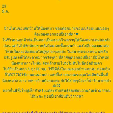
23
มี.ค.
บ้านไหนชอบจัดบ้านให้น้องหมา ชอบต่อขยายชอบเปลี่ยนแบบบ่อยๆ
ต้องลองคอกแฮปปี้เฮาส์ค่า❤
ในรีวิวคุณลูกค้าจัดเป็นคอกเป็นแบบกว้างยาวๆให้น้องหมาปอมสองตัว
ก่อน แต่จัดไปซักพักอยากจัดใหม่เลยซื้อแผ่นกำแพงไปอีกสองแผ่นต่อ
ใหม่เป็นสองห้องแฝดใหญ่ๆสวยๆเลยค่ะ ในอนาคตจะลดขนาดหรือ
ปรับรูปทรงก็ได้สะดวกมากจริงๆค่า ที่สำคัญคอกแฮปปี้เฮาส์มีน้ำหนัก
น้องหมาเกาะไม่ล้ม จัดแล้วสวยโปร่งไม่ทึบไม่อีดอัดด้วยค่า
ในรีวิวเป็นคอก S สูง 60 ซม. ใช้ได้ทั้งในและนอกบ้านเลยค่ะ ถอดเก็บ
ก็ได้มีไว้ได้ใช้งานแน่นอนค่า แฮปปี้เฮาสขอบพระคุณไอเดียจัดพื้นที่
น้องหมาสวยๆจากทางบ้านด้วยนะคะ จัดได้สวยๆน้องๆก็น่ารักมากๆค่า
🙏🥰
คอกกั้นมีทั้งใหญ่เล็กสำหรับแต่ละสายพันธุ์ลองสอบถามกันเข้ามาก่อน
ได้นะคะ แฮปปี้เฮาส์ยินดีบริการค่า