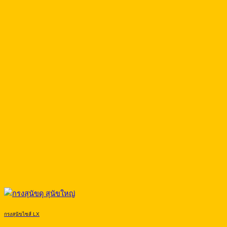
กรงสุนัขไซส์ LX