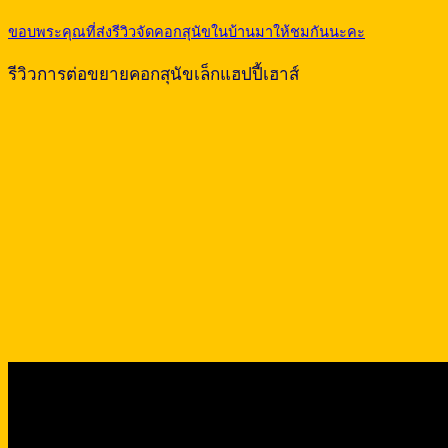
ขอบพระคุณที่ส่งรีวิวจัดคอกสุนัขในบ้านมาให้ชมกันนะคะ
รีวิวการต่อขยายคอกสุนัขเล็กแฮปปี้เฮาส์