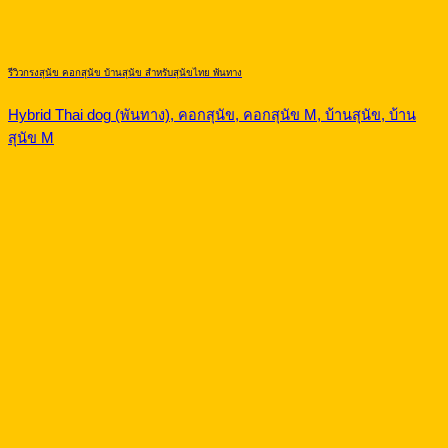
รีวิวกรงสุนัข คอกสุนัข บ้านสุนัข สำหรับสุนัขไทย พันทาง
Hybrid Thai dog (พันทาง), คอกสุนัข, คอกสุนัข M, บ้านสุนัข, บ้าน
สุนัข M