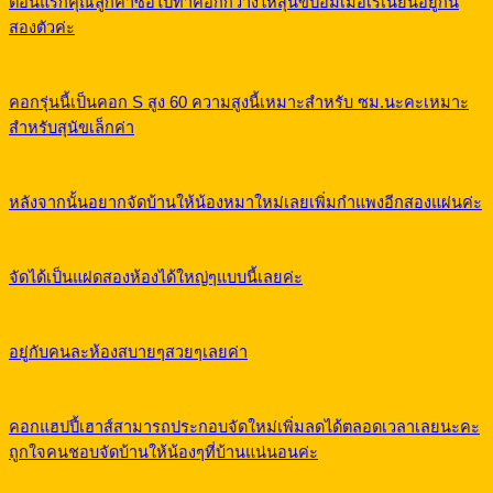
ตอนแรกคุณลูกค้าซื้อไปทำคอกกว้างให้สุนัขปอมเมอเรเนียนอยู่กัน
สองตัวค่ะ
คอกรุ่นนี้เป็นคอก S สูง 60 ความสูงนี้เหมาะสำหรับ ซม.นะคะเหมาะ
สำหรับสุนัขเล็กค่า
หลังจากนั้นอยากจัดบ้านให้น้องหมาใหม่เลยเพิ่มกำแพงอีกสองแผ่นค่ะ
จัดได้เป็นแฝดสองห้องได้ใหญ่ๆแบบนี้เลยค่ะ
อยู่กับคนละห้องสบายๆสวยๆเลยค่า
คอกแฮปปี้เฮาส์สามารถประกอบจัดใหม่เพิ่มลดได้ตลอดเวลาเลยนะคะ
ถูกใจคนชอบจัดบ้านให้น้องๆที่บ้านแน่นอนค่ะ