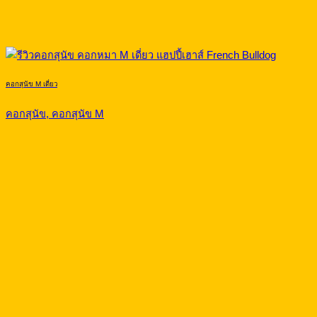
คอกสุนัข M เดี่ยว
คอกสุนัข, คอกสุนัข M