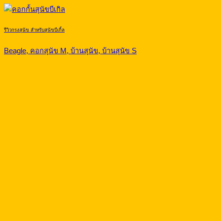
รีวิวกรงสุนัข สำหรับสุนัขบีเกิ้ล
Beagle, คอกสุนัข M, บ้านสุนัข, บ้านสุนัข S