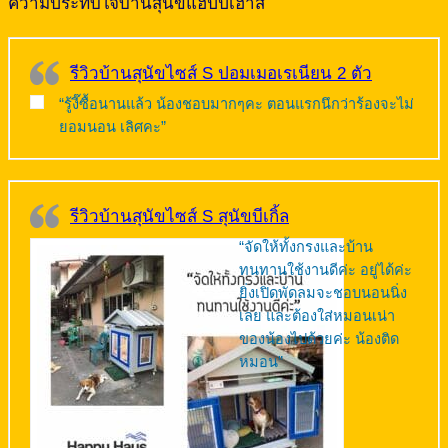
ความประทับใจบ้านสุนัขแฮปปี้เฮาส์
รีวิวบ้านสุนัขไซส์ S ปอมเมอเรเนียน 2 ตัว
“รู้งี๊ซื้อนานแล้ว น้องชอบมากๆคะ ตอนแรกนึกว่าร้องจะไม่
ยอมนอน เลิศคะ”
รีวิวบ้านสุนัขไซส์ S สุนัขบีเกิ้ล
“จัดให้ทั้งกรงและบ้าน
ทนทานใช้งานดีค่ะ อยู่ได้ค่ะ
ยิ่งเปิดพัดลมจะชอบนอนนิ่ง
เลย และต้องใส่หมอนเน่า
ของน้องไปด้วยค่ะ น้องติด
หมอน”