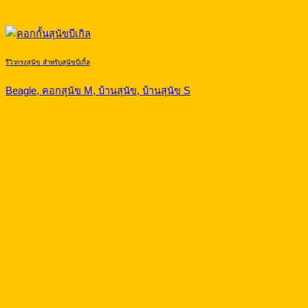
รีวิวกรงสุนัข สำหรับสุนัขบีเกิ้ล
Beagle, คอกสุนัข M, บ้านสุนัข, บ้านสุนัข S