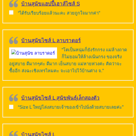
บ้านสุนัขแฮปปี้เฮาส์ไซส์ S
“ได้รับเรียบร้อยแล้วนะคะ สวยถูกใจมากค่า”
บ้านสุนัขไซส์ L ลาบราดอร์
“โตเป็นหนุ่มก็ยังรักกรง แม่ล้างถาด
ก็ไม่ยอมให้ล้างเน้นกรง ของจริง
อยู่สบาย ดีมากๆค่ะ ดีมาก เย็นสบาย แม่หายห่วงค่ะ คิดว่าจะ
ซื้ออีก ส่งฉะเชิงเทรไหมคะ จะเอาไปไว้บ้านต่าง จ.”
บ้านสุนัขไซส์ L สุนัขพันธุ์เล็กสองตัว
“Size L ใหญ่โล่งสบายเจ้าของเข้าไปนั่งด้วยสบายเลยค่ะ”
บ้านสุนัขไซส์ L