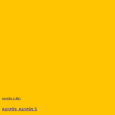
คอกสุนัข S เดี่ยว
คอกสุนัข, คอกสุนัข S