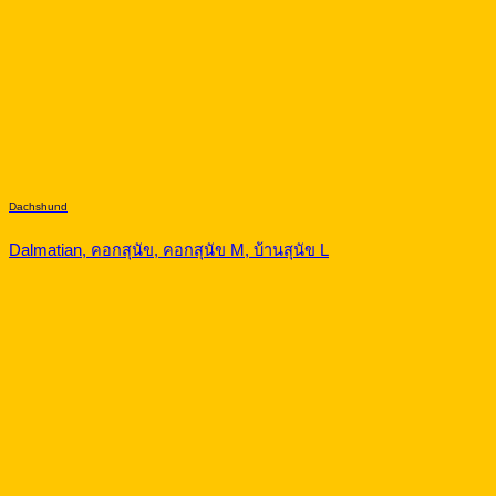
Dachshund
Dalmatian, คอกสุนัข, คอกสุนัข M, บ้านสุนัข L