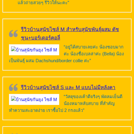
แล้วถ่ายสวยๆ รีวิวให้นะคะ”
รีวิวบ้านสุนัขไซส์ M สำหรับสุนัขพันธุ์ผสม ดัช
ชุน+บอร์เดอร์คอลี่
“อยู่ได้สบายเลยค่ะ น้องชอบมาก
ค่ะ น้องชื่อเบลล่าค่ะ (Bella) น้อง
เป็นพันธุ์ ผสม Dachshund/border collie ค่ะ”
รีวิวบ้านสุนัขไซส์ S และ M แบบไม่มีหลังคา
“วัสดุของเค้าดีจริงๆ พัดลมเย็นดี
น้องหมาหลับสบาย ที่สำคัญ
ทำความสะอาดง่าย เราซื้อไป 2 กรงแล้ว”