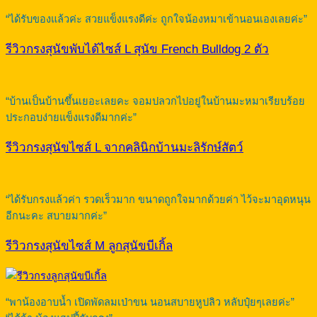
“ได้รับของแล้วค่ะ สวยแข็งแรงดีค่ะ ถูกใจน้องหมาเข้านอนเองเลยค่ะ”
รีวิวกรงสุนัขพับได้ไซส์ L สุนัข French Bulldog 2 ตัว
“บ้านเป็นบ้านขึ้นเยอะเลยคะ จอมปลวกไปอยู่ในบ้านมะหมาเรียบร้อย
ประกอบง่ายแข็งแรงดีมากค่ะ”
รีวิวกรงสุนัขไซส์ L จากคลินิกบ้านมะลิรักษ์สัตว์
“ได้รับกรงแล้วค่า รวดเร็วมาก ขนาดถูกใจมากด้วยค่า ไว้จะมาอุดหนุน
อีกนะคะ สบายมากค่ะ”
รีวิวกรงสุนัขไซส์ M ลูกสุนัขบีเกิ้ล
“พาน้องอาบน้ำ เปิดพัดลมเป่าขน นอนสบายหูปลิว หลับปุ๋ยๆเลยค่ะ”