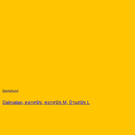
Dachshund
Dalmatian, คอกสุนัข, คอกสุนัข M, บ้านสุนัข L