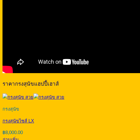
ราคากรงสุนัขแฮปปี้เฮาส์
กรงสุนัข
กรงสุนัขไซส์ LX
฿
8,000.00
อ่านเพิ่ม