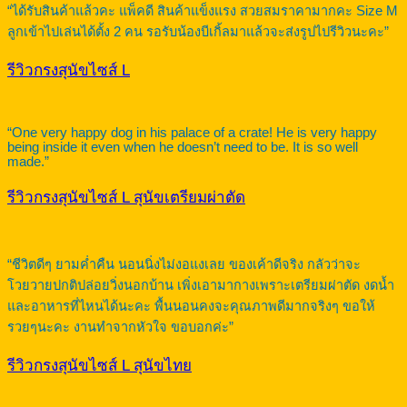
“ได้รับสินค้าแล้วคะ แพ็คดี สินค้าแข็งแรง สวยสมราคามากคะ Size M
ลูกเข้าไปเล่นได้ตั้ง 2 คน รอรับน้องบีเกิ้ลมาแล้วจะส่งรูปไปรีวิวนะคะ”
รีวิวกรงสุนัขไซส์ L
“One very happy dog in his palace of a crate! He is very happy
being inside it even when he doesn’t need to be. It is so well
made.”
รีวิวกรงสุนัขไซส์ L สุนัขเตรียมผ่าตัด
“ชีวิตดีๆ ยามค่ำคืน นอนนิ่งไม่งอแงเลย ของเค้าดีจริง กลัวว่าจะ
โวยวายปกติปล่อยวิ่งนอกบ้าน เพิ่งเอามากางเพราะเตรียมผ่าตัด งดน้ำ
และอาหารที่ไหนได้นะคะ พื้นนอนคงจะคุณภาพดีมากจริงๆ ขอให้
รวยๆนะคะ งานทำจากหัวใจ ขอบอกค่ะ”
รีวิวกรงสุนัขไซส์ L สุนัขไทย