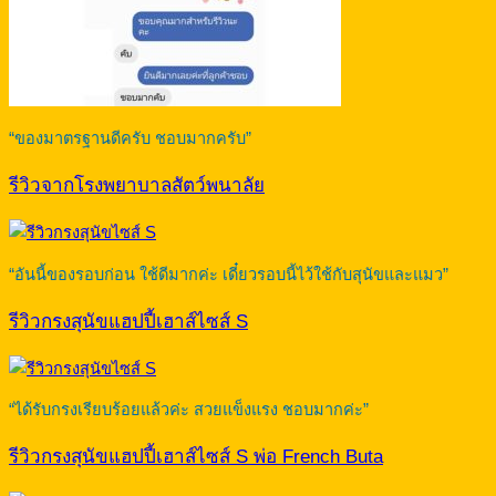
“ของมาตรฐานดีครับ ชอบมากครับ”
รีวิวจากโรงพยาบาลสัตว์พนาลัย
“อันนี้ของรอบก่อน ใช้ดีมากค่ะ เดี๋ยวรอบนี้ไว้ใช้กับสุนัขและแมว”
รีวิวกรงสุนัขแฮปปี้เฮาส์ไซส์ S
“ได้รับกรงเรียบร้อยแล้วค่ะ สวยแข็งแรง ชอบมากค่ะ”
รีวิวกรงสุนัขแฮปปี้เฮาส์ไซส์ S พ่อ French Buta