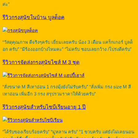
ค่ะ”
รีวิวกรงสุนัขในบ้าน บูลด็อค
“วัสดุคุณภาพ ดีจริงๆครับ เยี่ยมเลยครับ น้อง 3 เดือน แคร็กเกอร์ บูลด็
อก ครับ” “มีร้องออกบ้างไหมคะ” “ไม่ครับ ชอบเลยกว้าง /โปร่งดีครับ”
รีวิวการจัดส่งกรงสุนัขไซส์ M 3 ชุด
“สั่งขนาด M สีเทาอ่อน 1 กรงมุ้งยังไม่รับครับ” “สั่งเพิ่ม กรง size M สี
เทาอ่อน เพิ่มอีก 3 กรง สรุปรวมราคาให้ด้วยครับ”
รีวิวกรงสุนัขสำหรับไซบีเรียนอายุ 1 ปี
“ได้รับของเรียบร้อยครับ” “มู่หลาน ครับ” “1 ขวบครับ แต่ยังไม่เคยนอน