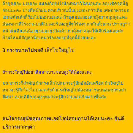
ถ้ายุงเยอะ มดเยอะ แมลงกัดยังไงน้องหมาก็ไม่นอนค่ะ ลองเช็คจุดนี้ดู
ก่อนนะคะ บางทีหน้าฝน ตรงบริเวณนั้นยุงเยอะกว่าเดิม เศษอาหารมด
แมลงกัดเค้าก็ร้องไม่ยอมนอนคะ่ ถ้ายุงเยอะลองหามุ้งมาคลุมดูนะคะ
น้องหมาที่โรงงานปกติไม่เคยร้องอยู่ดีๆก็ร้องๆ หากันตั้งนาน ปรากฎว่า
หน้าฝนที่นอนน้องยุงเยอะยุงกัดเค้า หามุ้งมาคลุมให้เลิกร้องเลยค่ะ
บ้านไหนมีปัญหาน้องหมาร้องลองดูที่จุดนี้ด้วยนะคะ
3 กรงขนาดไม่พอดี เล็กไปใหญ่ไป
ถ้ากรงใหญ่ไปอย่าลืมหาเบาะขอบสูงให้น้องนะคะ
ขนาดกรงก็สำคัญ ถ้ากรงเล็กไปหมาจะรู้สึกอัดอัดเครียด ถ้าใหญ่ไป
หมาจะรู้สึกโล่งไม่ปลอดภัยถ้ากรงใหญ่ไปน้องหมาชอบนอนซุกๆอย่า
ลืมหา เบาะที่มีชอบสูงๆหมาจะรู้สึกว่าปลอดภัยมากขึ้นค่ะ
สนใจกรงสุนัขคุณภาพแอดไลน์สอบถามได้เลยนะคะ ยินดี
บริการมากๆค่า