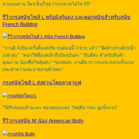
สวนทนทาน ใครเห็นก็ชมว่ากรงสวยไฮโซ กิกิ”
รีวิวกรงสุนัขไซส์ L พร้อมุ้งกันยุง และคอกสุนัขสำหรับสุนัข
French Bulldog
“’งานดี สั่งปีละครั้งตั้งแต่เกิด จนตอนนี้ 3 ขวบ แล้ว” “ฉีดล้างกรงด้วยน้ำ
เปล่าค่ะ” “คอกใช้ตั้งแต่เล็กถึงปัจจุบันค่ะ” “ยินดีค่ะ สำหรับสินค้า
คุณภาพ น้องชื่อไข่ตุ๋นค่ะ” “ขอชมค่ะ งานดีมาก กรงและคอกแข็งแรง
และทำความสะอาดง่ายด้วยค่ะ”
กรงสุนัขไซส์ L ส่งด่วนโดยลาลามูฟ
“ได้รับของแล้วนะคะ ขอบคุณนะคะ วัสดุดีมากค่ะ ดูแข็งแรง”
รีวิวกรงสุนัข M น้อง American Bully