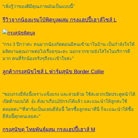
“เพิ่งรู้ว่าของดีมีคุณภาพมันเป็นแบบนี้”
รีวิวจากน้องแรมโบ้พิตบูลผสม กรงแฮปปี้เฮาส์ไซส์ L
“กรง 3 ปีกว่าค่ะ ทนมากน้องกัดตอนมีคนเข้ามาในบ้าน เป็นกำลังใจให้
ผลิตงานคุณภาพต่อไปเรื่อยๆนะคะ นอกจากขายยังใส่ใจในบริการดี
มาก คนที่รักน้องจริงๆถึงจะเข้าใจค่ะ”
ลูกค้ากรงสุนัขไซส์ L ฟาร์มสุนัข Border Collie
“ชอบกรงยี่ห้อนี้เพราะแข็งแรง และสวยด้วย ใช้สะดวกเปิดประตูหน้าได้
เปิดด้านบนได้ 👍 สั่งมาเกือบ20กรงได้แล้ว และแนะนำให้ลูกค่ะใช้
ตลอดค่ะ”“ที่ฟาร์มเป็นแฟนยี่ห้อนี้ ใครซื้อลูกหมาที่นี่ ก็จะแนะนำให้ซื้อ
ยี่ห้อนี้ทุกคนเลยค่ะ”
กรงสุนัขดุ ไทยพันธุ์ผสม กรงแฮปปี้เฮาส์ M