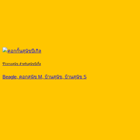
รีวิวกรงสุนัข สำหรับสุนัขบีเกิ้ล
Beagle, คอกสุนัข M, บ้านสุนัข, บ้านสุนัข S