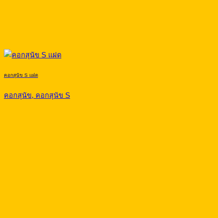
คอกสุนัข S แฝด
คอกสุนัข, คอกสุนัข S