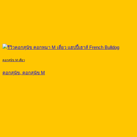
คอกสุนัข M เดี่ยว
คอกสุนัข, คอกสุนัข M