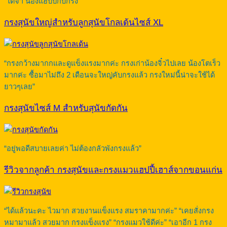
“ได้จ้า น้องแฮปปี้กับกรง”
กรงสุนัขใหญ่สำหรับลูกสุนัขโกลเด้นไซส์ XL
“กรงกว้างมากกและดูแข็งแรงมากค่ะ กรงเก่าน้องจิ๋วไปเลย น้องโตเร็ว
มากค่ะ ซื้อมาไม่ถึง 2 เดือนจะใหญ่คับกรงแล้ว กรงใหม่นี้น่าจะใช้ได้
ยาวๆเลย”
กรงสุนัขไซส์ M สำหรับสุนัขกัดกัน
“อยู่พอดีสบายเลยค่า ไม่ต้องกลัวพังกรงแล้ว”
รีวิวจากลูกค้า กรงสุนัขและกรงแมวแฮปปี้เฮาส์จากขอนแก่น
“ได้แล้วนะคะ ไวมาก สวยงานแข็งแรง สมราคามากค่ะ” “เคยสั่งกรง
หมามาแล้ว สวยมาก กรงแข็งแรง” “กรงแมวใช้ดีค่ะ” “เอาอีก 1 กรง