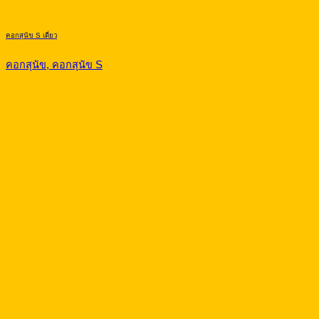
คอกสุนัข S เดี่ยว
คอกสุนัข, คอกสุนัข S