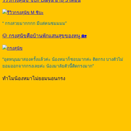
รีวิวกรงสุนัข ชิบะ Daiya อายุ 3 เดือน
“ กรงสวยมากกกก มีแต่คนชมมมม”
🐶 กรงสุนัขคือบ้านพักแสนสุขของหนู 🏡
“อุดหนุนมาสองครั้งแล้วค่ะ น้องหมาก็ชอบมากค่ะ ติดกรง บางตัวไม่
ยอมออกจากกรงเลยค่ะ น้องมาลัยตัวนี้ติดกรงมาก”
ทำไมน้องหมาไม่ยอมนอนกรง