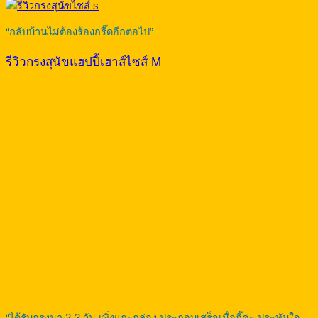
“กลับบ้านไม่ต้องร้องกรี๊ดอีกต่อไป”
รีวิวกรงสุนัขแฮปปี้เฮาส์ไซส์ M
“ได้รับกรงมา 2-3 วัน เพิ่งแกะกล่อง ประกอบเสร็จเมื่อกี๊ค่ะ ประทับใจ