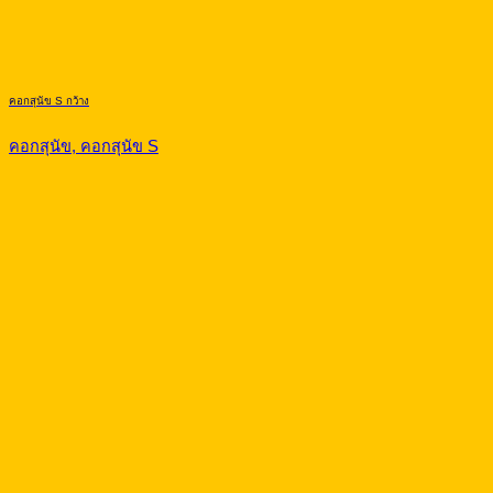
คอกสุนัข S กว้าง
คอกสุนัข, คอกสุนัข S