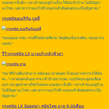
แถมหมาเจ็บอีก เวลาเจ้าของอยู่บ้านก็จะให้มันเข้าบ้าน ไม่มีปัญหา
อะไรค่ะ แต่เวลาเราออกไปข้างนอกแล้วดันฝนตกจะเป็นปัญหาค่ะ”
กรงสุนัขอเมริกัน บูลลี่
“ขอบคุณมากค่ะ กรงดีไซน์สวยสีสวย วัตถุดิบแข็งแรงดีค่ะ ชอบมากๆ
เลยค่ะ”
รีวิวกรงสุนัข LX บางแก้วกลัวฟ้าผ่า
“หมาที่บ้านตื่นกลัวมาก คลั่งเลยเวลาฝนตก ก็เลยอยากหากรงให้มัน
ค่ะ. “เวลาฝนตกมันอยากจะเข้าบ้านมากๆค่ะ แบบกัดประตูจนเลือด
ออก ประตูหน้าต่างก็พังไปหมด แถมหมาเจ็บอีก เวลาเจ้าของอยู่บ้าน
ไม่มีปัญหาอะไรค่ะ แต่เวลาเราออกไปข้างนอกแล้วดันฝนตกจะเป็น
ปัญหาค่ะ”
กรงสุนัข LX น้อยหน่า สุนัขไทย อายุ 9-10เดือน