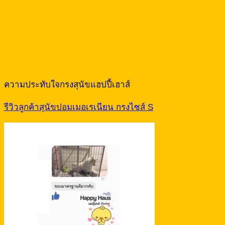
ความประทับใจกรงสุนัขแฮปปี้เฮาส์
รีวิวลูกค้าสุนัขปอมเมอเรเนียน กรงไซส์ S