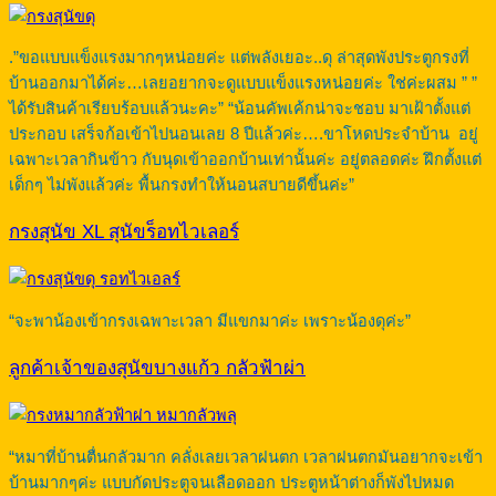
.”ขอแบบแข็งแรงมากๆหน่อยค่ะ แต่พลังเยอะ..ดุ ล่าสุดพังประตูกรงที่
บ้านออกมาได้ค่ะ…เลยอยากจะดูแบบแข็งแรงหน่อยค่ะ ใช่ค่ะผสม ” ”
ได้รับสินค้าเรียบร้อบแล้วนะคะ” “น้อนคัพเค้กน่าจะชอบ มาเฝ้าตั้งแต่
ประกอบ เสร็จก้อเข้าไปนอนเลย 8 ปีแล้วค่ะ….ขาโหดประจำบ้าน อยู่
เฉพาะเวลากินข้าว กับนุดเข้าออกบ้านเท่านั้นค่ะ อยู่ตลอดค่ะ ฝึกตั้งแต่
เด็กๆ ไม่พังแล้วค่ะ พื้นกรงทำให้นอนสบายดีขึ้นค่ะ”
กรงสุนัข XL สุนัขร็อทไวเลอร์
“จะพาน้องเข้ากรงเฉพาะเวลา มีแขกมาค่ะ เพราะน้องดุค่ะ”
ลูกค้าเจ้าของสุนัขบางแก้ว กลัวฟ้าผ่า
“หมาที่บ้านตื่นกลัวมาก คลั่งเลยเวลาฝนตก เวลาฝนตกมันอยากจะเข้า
บ้านมากๆค่ะ แบบกัดประตูจนเลือดออก ประตูหน้าต่างก็พังไปหมด