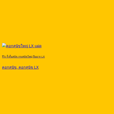
รีวิว รั้วกั้นสุนัข กรงสุนัขใหญ่ ปีนยาก LX
คอกสุนัข, คอกสุนัข LX