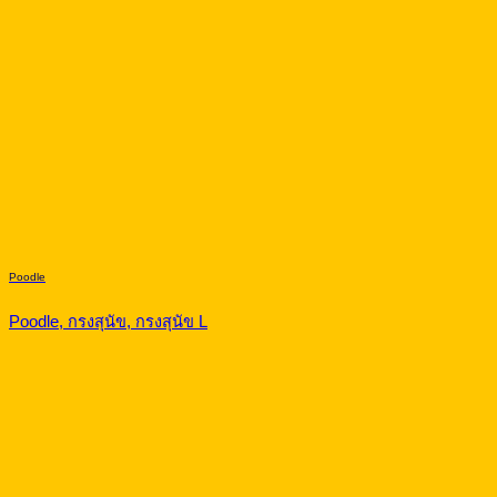
Poodle
Poodle, กรงสุนัข, กรงสุนัข L