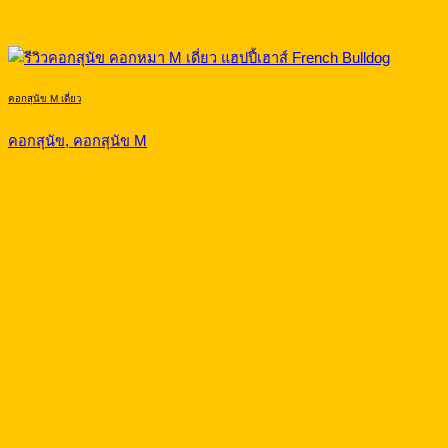
คอกสุนัข M เดี่ยว
คอกสุนัข, คอกสุนัข M