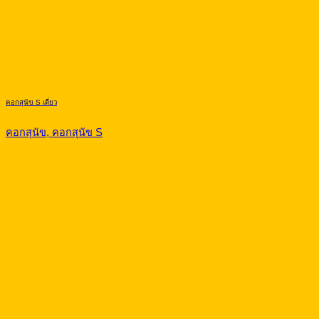
คอกสุนัข S เดี่ยว
คอกสุนัข, คอกสุนัข S