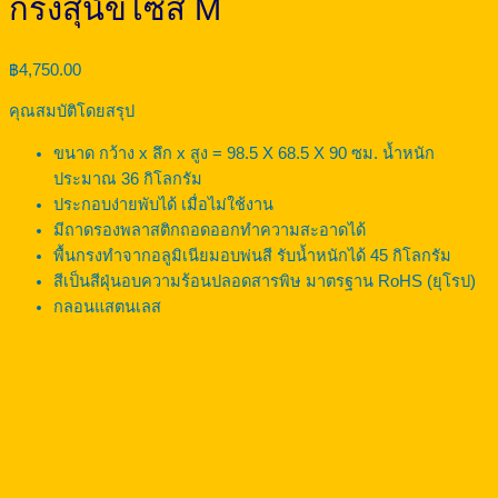
กรงสุนัขไซส์ M
฿
4,750.00
คุณสมบัติโดยสรุป
ขนาด กว้าง x ลึก x สูง = 98.5 X 68.5 X 90 ซม. น้ำหนัก
ประมาณ 36 กิโลกรัม
ประกอบง่ายพับได้ เมื่อไม่ใช้งาน
มีถาดรองพลาสติกถอดออกทำความสะอาดได้
พื้นกรงทำจากอลูมิเนียมอบพ่นสี รับน้ำหนักได้ 45 กิโลกรัม
สีเป็นสีฝุ่นอบความร้อนปลอดสารพิษ มาตรฐาน RoHS (ยุโรป)
กลอนแสตนเลส