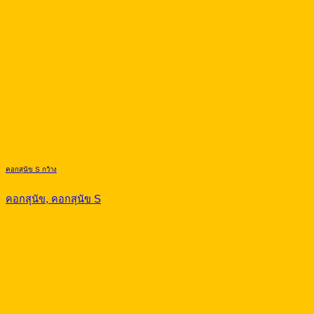
คอกสุนัข S กว้าง
คอกสุนัข, คอกสุนัข S