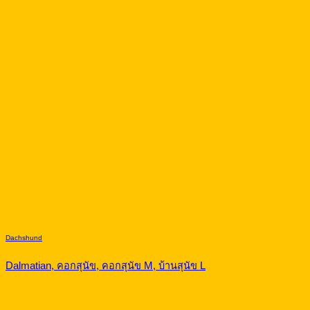
Dachshund
Dalmatian, คอกสุนัข, คอกสุนัข M, บ้านสุนัข L