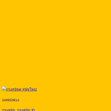
กรงสุนัขไซส์ LX
กรงสุนัข, กรงสุนัข XL