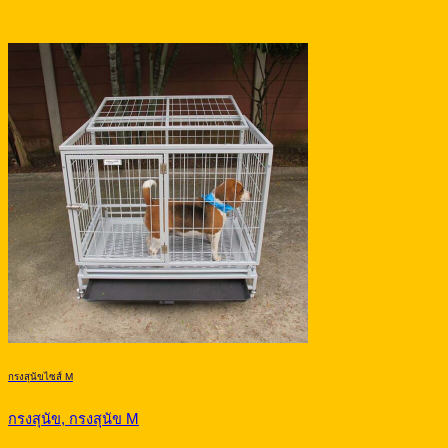
กรงสุนัขไซส์ M
กรงสุนัข, กรงสุนัข M