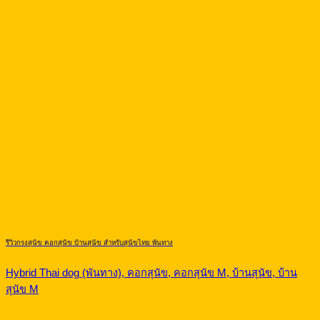
รีวิวกรงสุนัข คอกสุนัข บ้านสุนัข สำหรับสุนัขไทย พันทาง
Hybrid Thai dog (พันทาง), คอกสุนัข, คอกสุนัข M, บ้านสุนัข, บ้าน
สุนัข M