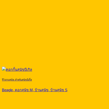
รีวิวกรงสุนัข สำหรับสุนัขบีเกิ้ล
Beagle, คอกสุนัข M, บ้านสุนัข, บ้านสุนัข S