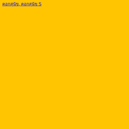
คอกสุนัข, คอกสุนัข S