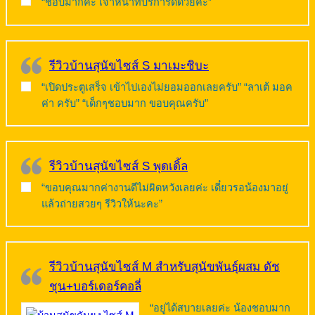
“ชอบมากค่ะ เจ้าหน้าที่บริการดีด้วยคะ”
รีวิวบ้านสุนัขไซส์ S มาเมะชิบะ
“เปิดประตูเสร็จ เข้าไปเองไม่ยอมออกเลยครับ” “ลาเต้ มอค
ค่า ครับ” “เด็กๆชอบมาก ขอบคุณครับ”
รีวิวบ้านสุนัขไซส์ S พุดเดิ้ล
“ขอบคุณมากค่างานดีไม่ผิดหวังเลยค่ะ เดี๋ยวรอน้องมาอยู่
แล้วถ่ายสวยๆ รีวิวให้นะคะ”
รีวิวบ้านสุนัขไซส์ M สำหรับสุนัขพันธุ์ผสม ดัช
ชุน+บอร์เดอร์คอลี่
“อยู่ได้สบายเลยค่ะ น้องชอบมาก