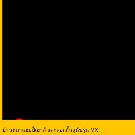
บ้านหมาแฮปปี้เฮาส์ และคอกกั้นสุนัขรุ่น MX