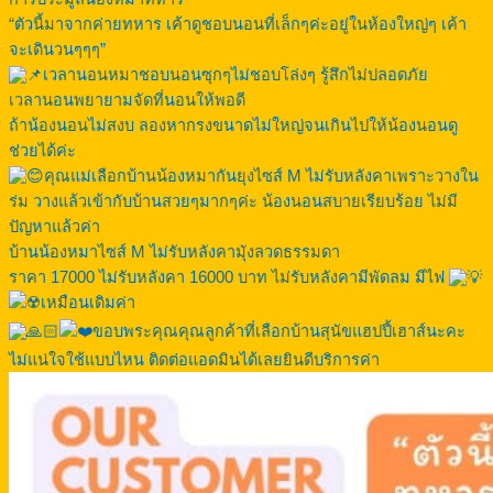
“ตัวนี้มาจากค่ายทหาร เค้าดูชอบนอนที่เล็กๆค่ะอยู่ในห้องใหญ่ๆ เค้า
จะเดินวนๆๆๆ”
เวลานอนหมาชอบนอนซุกๆไม่ชอบโล่งๆ รู้สึกไม่ปลอดภัย
เวลานอนพยายามจัดที่นอนให้พอดี
ถ้าน้องนอนไม่สงบ ลองหากรงขนาดไม่ใหญ่จนเกินไปให้น้องนอนดู
ช่วยได้ค่ะ
คุณแม่เลือกบ้านน้องหมากันยุงไซส์ M ไม่รับหลังคาเพราะวางใน
ร่ม วางแล้วเข้ากับบ้านสวยๆมากๆค่ะ น้องนอนสบายเรียบร้อย ไม่มี
ปัญหาแล้วค่า
บ้านน้องหมาไซส์ M ไม่รับหลังคามุังลวดธรรมดา
ราคา 17000 ไม่รับหลังคา 16000 บาท ไม่รับหลังคามีพัดลม มีไฟ
เหมือนเดิมค่า
ขอบพระคุณคุณลูกค้าที่เลือกบ้านสุนัขแฮปปี้เฮาส์นะคะ
ไม่แน่ใจใช้แบบไหน ติดต่อแอดมินได้เลยยินดีบริการค่า