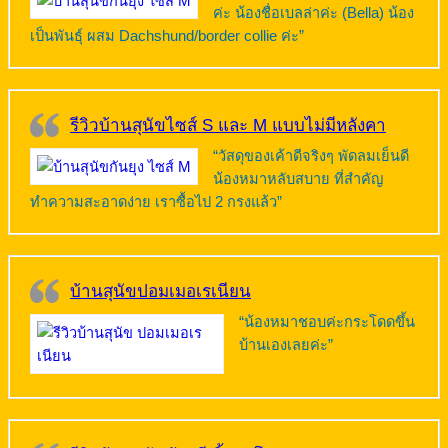
ค่ะ น้องชื่อเบลล่าค่ะ (Bella) น้อง
เป็นพันธุ์ ผสม Dachshund/border collie ค่ะ”
รีวิวบ้านสุนัขไซส์ S และ M แบบไม่มีหลังคา
“วัสดุของเค้าดีจริงๆ พัดลมเย็นดี
น้องหมาหลับสบาย ที่สำคัญ
ทำความสะอาดง่าย เราซื้อไป 2 กรงแล้ว”
บ้านสุนัขปอมเมอเรเนียน
“น้องหมาชอบค่ะกระโดดขึ้น
บ้านเองเลยค่ะ”