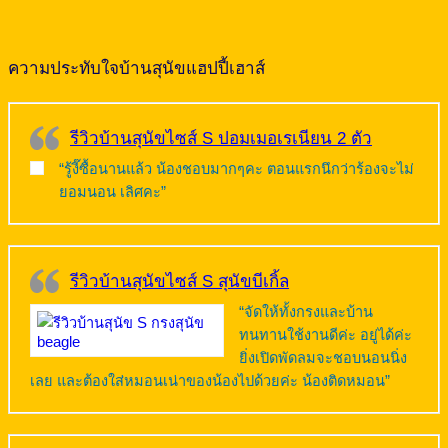
ความประทับใจบ้านสุนัขแฮปปี้เฮาส์
รีวิวบ้านสุนัขไซส์ S ปอมเมอเรเนียน 2 ตัว
“รู้งี๊ซื้อนานแล้ว น้องชอบมากๆคะ ตอนแรกนึกว่าร้องจะไม่
ยอมนอน เลิศคะ”
รีวิวบ้านสุนัขไซส์ S สุนัขบีเกิ้ล
“จัดให้ทั้งกรงและบ้าน
ทนทานใช้งานดีค่ะ อยู่ได้ค่ะ
ยิ่งเปิดพัดลมจะชอบนอนนิ่ง
เลย และต้องใส่หมอนเน่าของน้องไปด้วยค่ะ น้องติดหมอน”