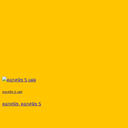
คอกสุนัข S แฝด
คอกสุนัข, คอกสุนัข S