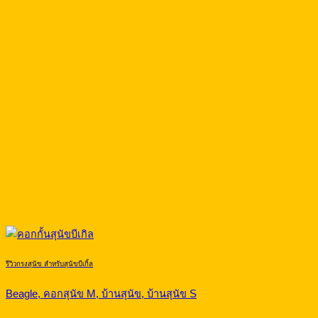
รีวิวกรงสุนัข สำหรับสุนัขบีเกิ้ล
Beagle, คอกสุนัข M, บ้านสุนัข, บ้านสุนัข S