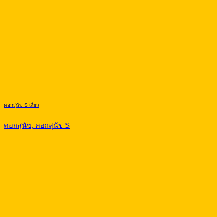
คอกสุนัข S เดี่ยว
คอกสุนัข, คอกสุนัข S