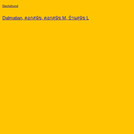
Dachshund
Dalmatian, คอกสุนัข, คอกสุนัข M, บ้านสุนัข L