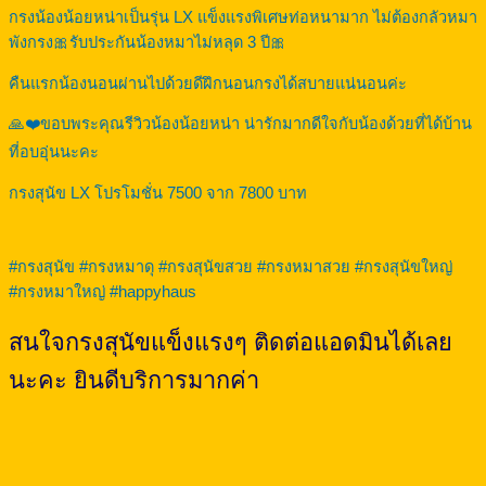
กรงน้องน้อยหน่าเป็นรุ่น LX แข็งแรงพิเศษท่อหนามาก ไม่ต้องกลัวหมา
พังกรง🎀รับประกันน้องหมาไม่หลุด 3 ปี🎀
คืนแรกน้องนอนผ่านไปด้วยดีฝึกนอนกรงได้สบายแน่นอนค่ะ
🙏❤️ขอบพระคุณรีวิวน้องน้อยหน่า น่ารักมากดีใจกับน้องด้วยที่ได้บ้าน
ที่อบอุ่นนะคะ
กรงสุนัข LX โปรโมชั่น 7500 จาก 7800 บาท
#กรงสุนัข #กรงหมาดุ #กรงสุนัขสวย #กรงหมาสวย #กรงสุนัขใหญ่
#กรงหมาใหญ่ #happyhaus
สนใจกรงสุนัขแข็งแรงๆ ติดต่อแอดมินได้เลย
นะคะ ยินดีบริการมากค่า