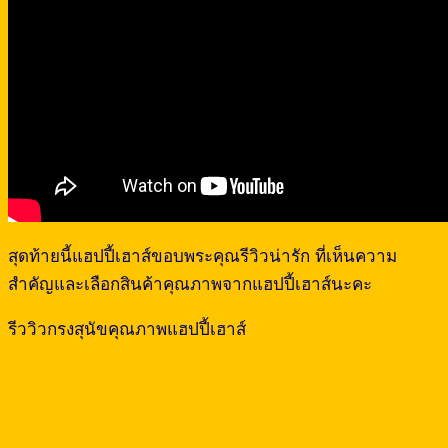
สุดท้ายนี้แฮปปี้เฮาส์ขอบพระคุณรีวิวน่ารัก ที่เห็นความ
สำคัญและเลือกสินค้าคุณภาพจากแฮปปี้เฮาส์นะคะ
รีววิวกรงสุนัขคุณภาพแฮปปี้เฮาส์