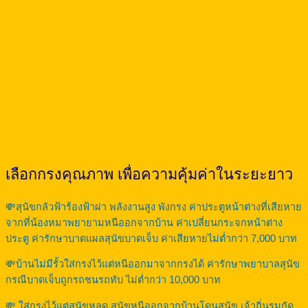
เลือกกรงคุณภาพ เพื่อความคุ้มค่าในระยะยาว
💸สุนัขกลัวฟ้าร้องฟ้าผ่า พลังงานสูง พังกรง ค่าประตูหน้าต่างที่เสียหาย
จากที่น้องหมาพยายามหนีออกจากบ้าน ค่าเปลี่ยนกระจกหน้าต่าง
ประตู ค่ารักษาบาดแผลสุนัขบาดเจ็บ ค่าเสียหายไม่ต่ำกว่า 7,000 บาท
💸บ้านไม่มีรั้วใส่กรงไว้แต่หนีออกมาจากกรงได้ ค่ารักษาพยาบาลสุนัข
กรณีบาดเจ็บถูกรถชนรถทับ ไม่ต่ำกว่า 10,000 บาท
💸 ใส่กรงไว้แต่สุนัขหลุด สุนัขหนีออกจากบ้านโดนสุนัข เจ้าถิ่นรุมกัด