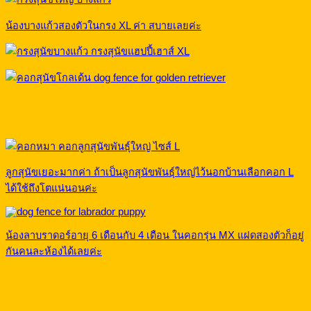
น้องบางแก้วสองตัวในกรง XL ค่า สบายเลยค่ะ
ลูกสุนัขเยอะมากค่า ถ้าเป็นลูกสุนัขพันธุ์ใหญ่ไว้นอกบ้านเลือกคอก L
ได้ใช้ถึงโตแน่นอนค่ะ
น้องลาบราดอร์อายุ 6 เดือนกับ 4 เดือน ในคอกรุ่น MX แฝดสองตัวก็อยู่
กันคนละห้องได้เลยค่ะ