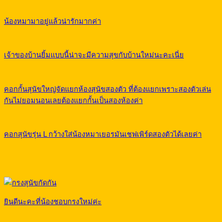
น้องหมามาอยู่แล้วน่ารักมากค่า
เจ้าของบ้านยิ้มแบบนี้น่าจะมีความสุขกับบ้านใหม่นะคะเนี่ย
คอกกั้นสุนัขใหญ่จัดแยกห้องสุนัขสองตัว ที่ต้องแยกเพราะสองตัวเล่น
กันไม่ยอมนอนเลยต้องแยกกั้นเป็นสองห้องค่า
คอกสุนัขรุ่น L กว้างใส่น้องหมาเยอรมันเชฟเพิร์ดสองตัวได้เลยค่า
ยินดีนะคะที่น้องชอบกรงใหม่ค่ะ