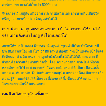
ค่ารักษาพยาบาลไม่ต่ำกว่า 5000 บาท
💸ใส่กรงไว้แต่สุนัขหนีออกมาได้ กรณีสุนัขโดนรถชนรถทับเสียชีวิต
หรือถูกวางยาเบื่อ ประเมินมูลค่าไม่ได้
กรงสุนัขราคาถูกจะราคาแพงมาก ถ้าไม่สามารถใช้งานได้
จริง เอานอ้งหมาไม่อยู่ พังได้หนีออกได้
อยากให้ทุกๆบ้านลอง พิจารณาต้นทุนต่างๆเหล่านี้ด้วย ถ้าใครเคยมี
ประสบการณ์น้องหมาโดนรถชนรถทับ น้องหมาพังบ้านคงจะเข้าใจสิ่ง
ที่เขียนมาข้างต้น กรงราคาถูกถ้าพังต้องทิ้งใช้ไม่ได้ก็คือแพงมาก ที่
สำคัญคือความเสียหายที่เกิดขึ้น โดยเฉพาะกรงคุณภาพไม่ดี ที่ลวด
หลุดหักขาดได้ง่าย สามารถทำอันตรายน้องหมาได้ เป็นเหมือนเหล็ก
แหลม จะทิ่มปากทิ่มตัวเป็นอันตรายต่อสุนัข นอกจากนี้ยังเสียเวลา เสีย
ความรู้สึก ของใช้ไม่ได้เป็นขยะที่ต้องหาที่ทิ้ง ซื้อของดีคุ้มค่ามากกว่า
ในระยะยาวอันนี้ยืนยันเลยค่ะ
เทคนิคเลือกรงสุนัขแข็งแรง