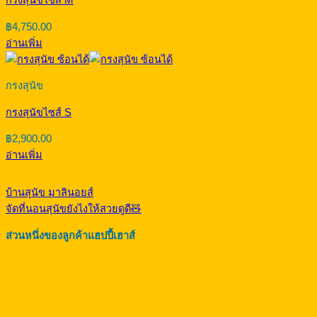
กรงสุนัขไซส์ M
฿
4,750.00
อ่านเพิ่ม
กรงสุนัข
กรงสุนัขไซส์ S
฿
2,900.00
อ่านเพิ่ม
บ้านสุนัข มาลินอยส์
จัดที่นอนสุนัขยังไงให้สวยดูดี🧸
ส่วนหนึ่งของลูกค้าแฮปปี้เฮาส์