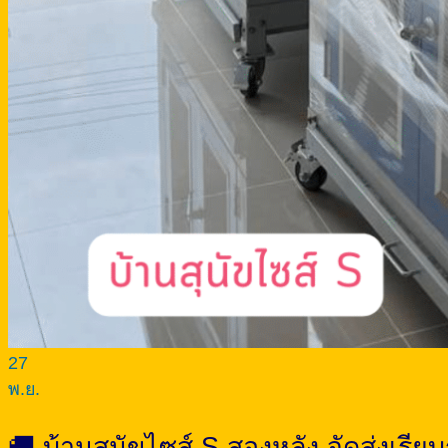
27
พ.ย.
🚚 บ้านสุนัขไซส์ S สองหลัง จัดส่งเรีย