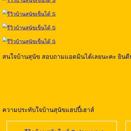
สนใจบ้านสุนัข สอบถามแอดมินได้เลยนะคะ ยินดีบ
ความประทับใจบ้านสุนัขแฮปปี้เฮาส์