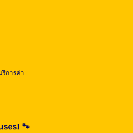
ริการค่า
uses! 🐾