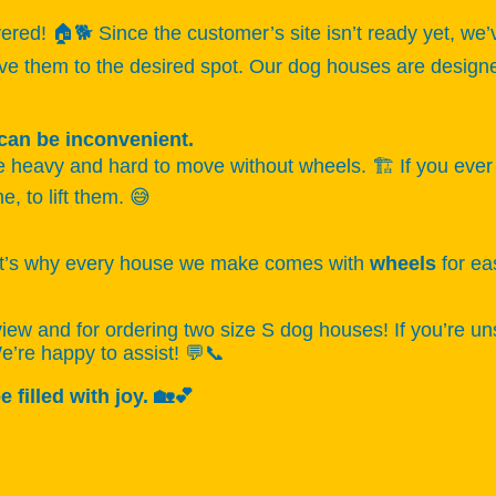
red! 🏠🐕 Since the customer’s site isn’t ready yet, we’
ove them to the desired spot. Our dog houses are design
can be inconvenient.
heavy and hard to move without wheels. 🏗️ If you ever 
e, to lift them. 😅
at’s why every house we make comes with
wheels
for ea
view and for ordering two size S dog houses! If you’re u
We’re happy to assist! 💬📞
illed with joy. 🏡💕