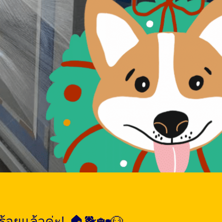
บร้อยแล้วค่ะ! 🏠🐕🏡🐶