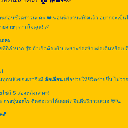
บ้านก่อนชั่วคราวนะคะ ❤️ พอหน้างานเสร็จแล้ว อยากจะเข็น
้ายง่ายๆ ตามใจคุณ! 🎉
้นะคะ
ที่ก็ลำบาก 🏗️ ถ้าเกิดต้องย้ายเพราะก่อสร้างต่อเติมหรือ
ะ!
นทุกหลังของเราจึงมี
ล้อเลื่อน
เพื่อช่วยให้ชีวิตง่ายขึ้น ไม่
ุนัขไซส์ S สองหลังนะคะ!
ือ
กรงรุ่นอะไร
ติดต่อเราได้เลยค่ะ ยินดีบริการเสมอ 💬📞
💕