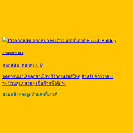
คอกสุนัข M แฝด
คอกสุนัข, คอกสุนัข M
จัดการหมาเล็กดุอย่างไร? รีวิวกรงไซส์ใหญ่สำหรับชิวาว่า!🐕‍🦺
🐾 บ้านสุนัขสวยๆ เข็นย้ายที่ได้! 🐾
ส่วนหนึ่งของลูกค้าแฮปปี้เฮาส์