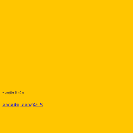
คอกสุนัข S กว้าง
คอกสุนัข, คอกสุนัข S