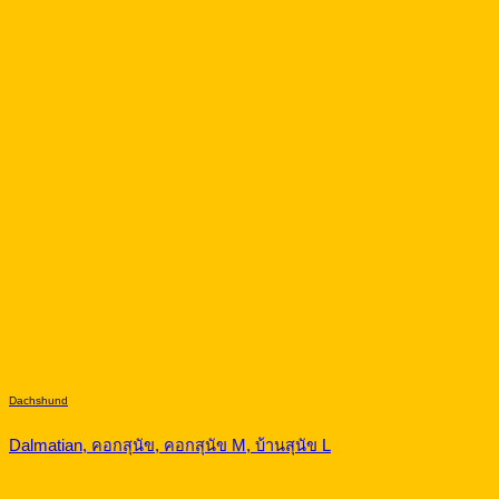
Dachshund
Dalmatian, คอกสุนัข, คอกสุนัข M, บ้านสุนัข L