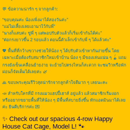
💬 ข้อความน่ารัก ๆ จากลูกค้า:
“ขอบคุณค่ะ น้องเพิ่งมาได้สองวันค่ะ”
“แม่ไม่เลี้ยงเลยเอามาไว้กับพี่”
“นางก็แสบค่ะ ขู่พี่ ๆ แต่พอปรับตัวแล้วก็เริ่มเข้ากันได้ค่ะ”
“ต่อกรงยาวขึ้น 2 รอบแล้ว ตอนนี้ตัวเล็กเข้ากับพี่ ๆ ได้แล้วค่ะ”
💖 พื้นที่ที่กว้างขวางช่วยให้น้อง ๆ ได้ปรับตัวเข้าหากันง่ายขึ้น โดย
เฉพาะเมื่อต้องรับสมาชิกใหม่เข้าบ้าน น้อง ๆ มีของเล่นแน่น ๆ 🪀 แถม
กรงยังเข็นเคลื่อนย้ายง่าย จะย้ายไปตรงไหนก็สะดวก จะชมวิวหรือพัก
ผ่อนก็จัดเต็มได้เลยค่ะ 🌿
🙏 ขอบพระคุณรีวิวสุดน่ารักจากลูกค้าใจดีมาก ๆ เลยนะคะ
📣 สำหรับใครที่มี กรงแมวแฮปปี้เฮาส์ อยู่แล้ว แล้วสมาชิกเริ่มงอก
หรืออยากขยายพื้นที่ให้น้อง ๆ มีพื้นที่สบายยิ่งขึ้น ทักแอดมินมาได้เลย
ค่ะ ยินดีบริการค่ะ 💌
✨ Check out our spacious 4-row Happy
House Cat Cage, Model L! 🐾