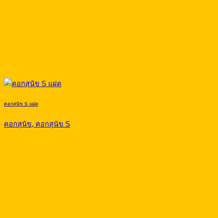
คอกสุนัข S แฝด
คอกสุนัข, คอกสุนัข S