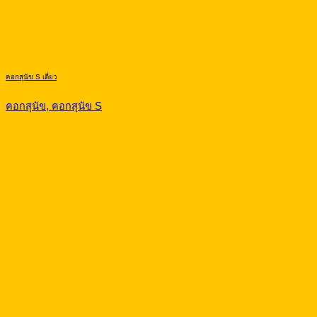
คอกสุนัข S เดี่ยว
คอกสุนัข, คอกสุนัข S