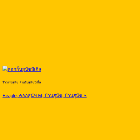
รีวิวกรงสุนัข สำหรับสุนัขบีเกิ้ล
Beagle, คอกสุนัข M, บ้านสุนัข, บ้านสุนัข S