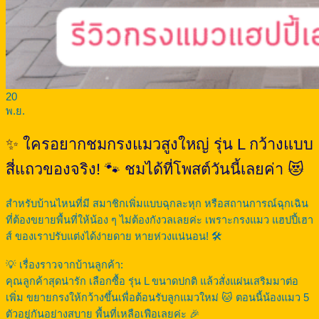
20
พ.ย.
✨ ใครอยากชมกรงแมวสูงใหญ่ รุ่น L กว้างแบบ
สี่แถวของจริง! 🐾 ชมได้ที่โพสต์วันนี้เลยค่า 😻
สำหรับบ้านไหนที่มี สมาชิกเพิ่มแบบฉุกละหุก หรือสถานการณ์ฉุกเฉิน
ที่ต้องขยายพื้นที่ให้น้อง ๆ ไม่ต้องกังวลเลยค่ะ เพราะกรงแมว แฮปปี้เฮา
ส์ ของเราปรับแต่งได้ง่ายดาย หายห่วงแน่นอน! 🛠️
💡 เรื่องราวจากบ้านลูกค้า:
คุณลูกค้าสุดน่ารัก เลือกซื้อ รุ่น L ขนาดปกติ แล้วสั่งแผ่นเสริมมาต่อ
เพิ่ม ขยายกรงให้กว้างขึ้นเพื่อต้อนรับลูกแมวใหม่ 🐱 ตอนนี้น้องแมว 5
ตัวอยู่กันอย่างสบาย พื้นที่เหลือเฟือเลยค่ะ 🎉