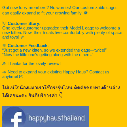
Got new furry members? No worries! Our customizable cages
can easily expand to fit your growing family. 🛠️
💡
Customer Story:
One lovely customer upgraded their Model L cage to welcome a
new kitten. Now, their 5 cats live comfortably with plenty of space
and toys! 🎉
💬
Customer Feedback:
“Just got a new kitten, so we extended the cage—twice!”
“Now the little one’s getting along with the others.”
🙏 Thanks for the lovely review!
📣 Need to expand your existing Happy Haus? Contact us
anytime! 💌
ไม่แน่ใจน้องแมวเราใช้กรงรุ่นไหน ติดต่อช่องทางด้านล่าง
ได้เลยนะคะ ยินดีบริการค่า 👇