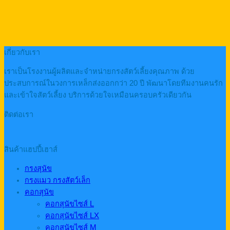
เกี่ยวกับเรา
เราเป็นโรงงานผู้ผลิตและจำหน่ายกรงสัตว์เลี้ยงคุณภาพ ด้วย
ประสบการณ์ในวงการเหล็กส่งออกกว่า 20 ปี พัฒนาโดยทีมงานคนรัก
และเข้าใจสัตว์เลี้ยง บริการด้วยใจเหมือนครอบครัวเดียวกัน
ติดต่อเรา
สินค้าแฮปปี้เฮาส์
กรงสุนัข
กรงแมว กรงสัตว์เล็ก
คอกสุนัข
คอกสุนัขไซส์ L
คอกสุนัขไซส์ LX
คอกสุนัขไซส์ M