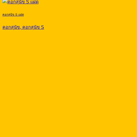
คอกสุนัข S แฝด
คอกสุนัข, คอกสุนัข S