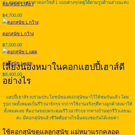
ค่ะ ขนาดและราคาคอกไซส์ L แบบต่างๆกดดูได้ตามรูปด้านล่างนะคะ
คอกสุนัข L เดี่ยว
฿
4,700.00
คอกสุนัข L กว้าง
฿
7,000.00
คอกสุนัข L แฝด
เลี้ยงน้องหมาในคอกแฮปปี้เฮาส์ดี
฿
8,400.00
อย่างไร
แฮปปี้เฮาส์รวบรวมประโยชน์ของคอกสุนัขมาไว้ให้ชมกันแล้ว โดย
รูปภาพทั้งหมดเป็นรีวิวน่ารักๆจากการใช้งานจริงๆที่ทางลูกค้าส่งมาให้
ทั้งหมดเลย ทีมงานขอบพระคุณรีวิวน่ารักๆจากทางบ้านทุกรีวิวเลยนะ
คะ มีคอกสุนัขแล้วชีวิตดีอย่างไรนั้นลองชมกันได้เลยค่า
ใช้คอกสุนัขดูแลลูกสุนัข แม่หมาแรกคลอด