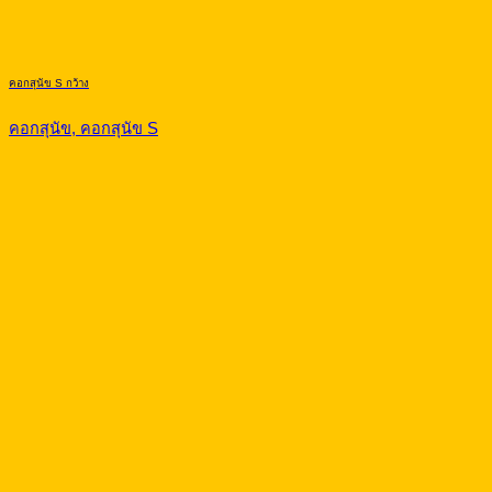
คอกสุนัข S กว้าง
คอกสุนัข, คอกสุนัข S