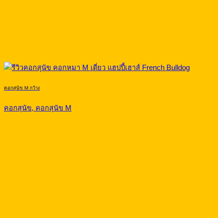
คอกสุนัข M กว้าง
คอกสุนัข, คอกสุนัข M