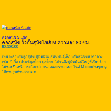
คอกสุนัข S แฝด
คอกสุนัข รั้วกั้นสุนัขไซส์ M ความสูง 80 ซม.
฿
2,980.00
เหมาะสำหรับลูกสุนัข สุนัขป่วย สุนัขพันธุ์เล็ก หรือสุนัขขนาดกลาง
เช่น บีเกิ้ล เฟรนช์บูลด็อก บูลด็อก ไปจนถึงสุนัขพันธ์ใหญ่ที่เรียบร้อย
ไม่ชอบปีนหรือกระโดดค่ะ ขนาดและราคาคอกไซส์ M แบบต่างๆกดดู
ได้ตามรูปด้านล่างนะคะ