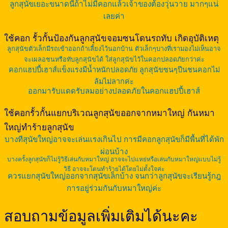
ลูกสุนัขเยอะขนาดนี้ถ้าไม่มีคอกแล้วเจ้าของต้องวุ่นวาย มากๆแน่
เลยค่า
ใช้คอก รั้วกั้นป้องกันลูกสุนัขจอมซนโดนรถทับ เกิดอุบัติเหตุ
ลูกสุนัขตัวเล็กมีรถเข้าออกถ้าเลี้ยงไว้นอกบ้าน ตัวเล็กๆบางที่เรามองไม่เห็นอาจ
จะเผลอชนหรือทับลูกสุนัขได้ ใส่ลูกสุนัขไว้ในคอกปลอดภัยกว่าค่ะ
คอกแฮปปี้เฮาส์แข็งแรงมีน้ำหนักปลอดภัย ลูกสุนัขซนๆปีนชนคอกไม่
ล้มไม่ลากค่ะ
ออกมารับแดดรับลมอย่างปลอดภัยในคอกแฮปปี้เฮาส์
ใช้คอกรั้วกั้นแยกบริเวณลูกสุนัขออกจากหมาใหญ่ กันหมา
ใหญ่ทำร้ายลูกสุนัข
บางทีสุนัขใหญ่อาจจะเล่นแรงเกินไป การมีคอกลูกสุนัขก็มีพื้นที่ได้พัก
ผ่อนบ้าง
บางครั้งลูกสุนัขก็ไม่รู้วิธีเล่นกับหมาใหญ่ อาจจะไปแหย่หรือเล่นกับหมาใหญ่แบบไม่รู้
วิธี อาจจะโดนทำร้ายได้โดยไม่ตั้งใจค่ะ
ควรแยกสุนัขใหญ่ออกจากสุนัขเล็กบ้าง จนกว่าลูกสุนัขจะเรียนรู้กฎ
การอยู่ร่วมกันกับหมาใหญ่ค่ะ
สอบถามข้อมูลเพิ่มเติมได้นะคะ