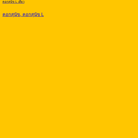
คอกสุนัข L เดี่ยว
คอกสุนัข, คอกสุนัข L