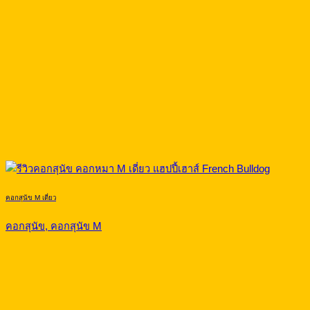
คอกสุนัข M เดี่ยว
คอกสุนัข, คอกสุนัข M