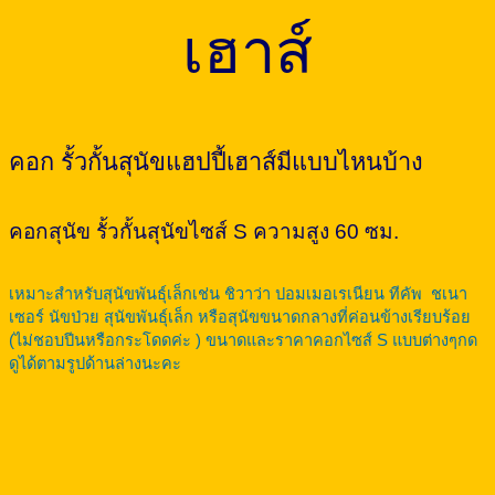
เฮาส์
คอก รั้วกั้นสุนัขแฮปปี้เฮาส์มีแบบไหนบ้าง
คอกสุนัข รั้วกั้นสุนัขไซส์ S ความสูง 60 ซม.
เหมาะสำหรับสุนัขพันธุ์เล็กเช่น ชิวาว่า ปอมเมอเรเนียน ทีคัพ ชเนา
เซอร์ นัขป่วย สุนัขพันธุ์เล็ก หรือสุนัขขนาดกลางที่ค่อนข้างเรียบร้อย
(ไม่ชอบปีนหรือกระโดดค่ะ ) ขนาดและราคาคอกไซส์ S แบบต่างๆกด
ดูได้ตามรูปด้านล่างนะคะ