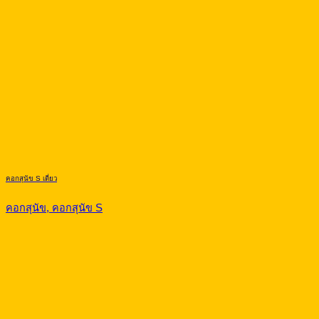
คอกสุนัข S เดี่ยว
คอกสุนัข, คอกสุนัข S