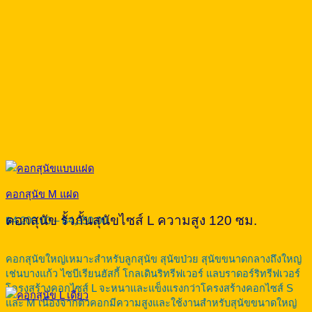
คอกสุนัข M แฝด
Price
คอกสุนัข รั้วกั้นสุนัขไซส์ L ความสูง 120 ซม.
฿
4,200.00
–
฿
4,350.00
range:
฿4,200.00
through
คอกสุนัขใหญ่เหมาะสำหรับลูกสุนัข สุนัขป่วย สุนัขขนาดกลางถึงใหญ่
฿4,350.00
เช่นบางแก้ว ไซบีเรียนฮัสกี้ โกลเดินริทรีฟเวอร์ แลบราดอร์ริทรีฟเวอร์
โครงสร้างคอกไซส์ L จะหนาและแข็งแรงกว่าโครงสร้างคอกไซส์ S
และ M เนื่องจากตัวคอกมีความสูงและใช้งานสำหรับสุนัขขนาดใหญ่