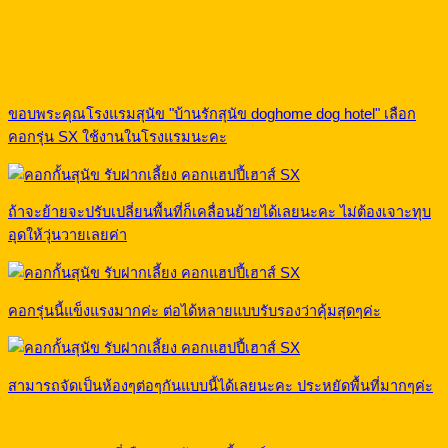
ขอบพระคุณโรงแรมสุนัข "บ้านรักสุนัข doghome dog hotel" เลือก
คอกรุ่น SX ใช้งานในโรงแรมนะคะ
ถ้าจะย้ายจะปรับเปลี่ยนพื้นที่ก็เคลื่อนย้ายได้เลยนะคะ ไม่ต้องเจาะทุบ
อุดให้วุ่นวายเลยค่า
คอกรุ่นนี้แข็งแรงมากค่ะ ต่อได้หลายแบบรับรองว่าคุ้มสุดๆค่ะ
สามารถจัดเป็นห้องๆต่อๆกันแบบนี้ได้เลยนะคะ ประหยัดพื้นที่มากๆค่ะ