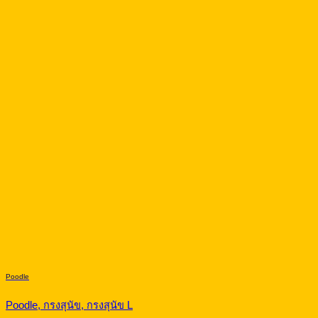
Poodle
Poodle, กรงสุนัข, กรงสุนัข L