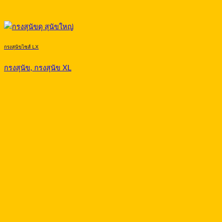
กรงสุนัขไซส์ LX
กรงสุนัข, กรงสุนัข XL