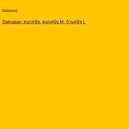
Dachshund
Dalmatian, คอกสุนัข, คอกสุนัข M, บ้านสุนัข L