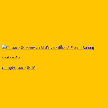
คอกสุนัข M เดี่ยว
คอกสุนัข, คอกสุนัข M