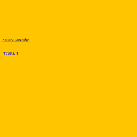
กรงแมวแยกห้องเดี่ยว
กรงแมว