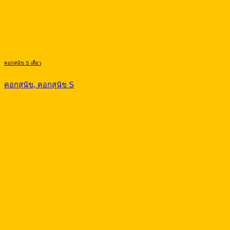
คอกสุนัข S กว้าง
คอกสุนัข, คอกสุนัข S