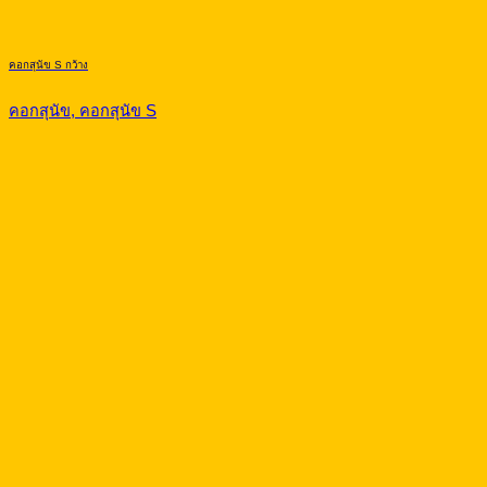
รีวิวกรงสุนัข คอกกั้นสุนัข บ้านสุนัข French Bulldog
French Bulldog, คอกสุนัข, คอกสุนัข M, คอกสุนัข S