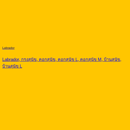
คอกสุนัข S เดี่ยว