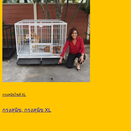
กรงสุนัขไซส์ XL
กรงสุนัข, กรงสุนัข XL