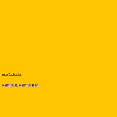
คอกสุนัข M กว้าง
คอกสุนัข, คอกสุนัข M