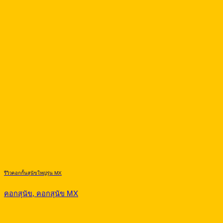
รีวิวคอกกั้นสุนัขใหญ่รุ่น MX
คอกสุนัข, คอกสุนัข MX