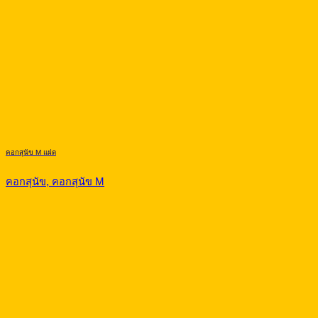
คอกสุนัข M แฝด
คอกสุนัข, คอกสุนัข M