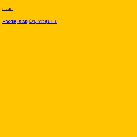
Poodle
Poodle, กรงสุนัข, กรงสุนัข L