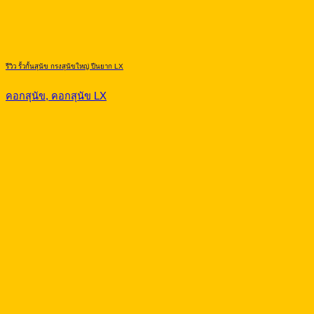
รีวิว รั้วกั้นสุนัข กรงสุนัขใหญ่ ปีนยาก LX
คอกสุนัข, คอกสุนัข LX