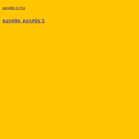
คอกสุนัข S กว้าง
คอกสุนัข, คอกสุนัข S