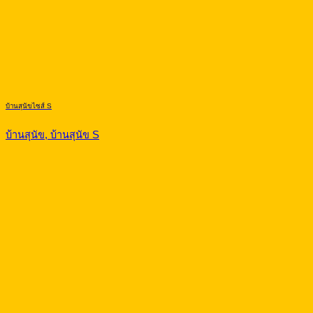
บ้านสุนัขไซส์ S
บ้านสุนัข, บ้านสุนัข S