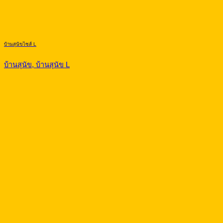
บ้านสุนัขไซส์ L
บ้านสุนัข, บ้านสุนัข L