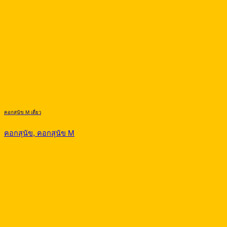
คอกสุนัข M เดี่ยว
คอกสุนัข, คอกสุนัข M