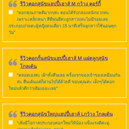
รีวิวคอกสุนัขแฮปปี้เฮาส์ M กว้าง คอร์กี้
“คอกคุณภาพดีมากๆค่ะ ตอนได้รับกล่องหนักมากค่ะ
เพราะเหล็กหนา สีที่พ่นดีค่ะลูกสาวแทะไม่มีรอยเลย
ประกอบง่ายค่ะผู้หญิงคนเดียว 15 นาทีเสร็จลูกสาวใช้นอนทุก
วัน”
รีวิวคอกกั้นสุนัขแฮปปี้เฮาส์ M แฝดลูกสุนัข
โกลเด้น
“คลอดเองค่ะ เฝ้าทั้งคืนเลย ครั้งแรกของเจ้าของเหมือนกัน
ค่ะ ตื่นเต้นแต่ก็ผ่านไปได้ด้วยดี ขอบคุณค่ะ เด็กๆได้คอก
ใหม่แล้วดีกว่าเดิมเยอะเลย”
รีวิวคอกสุนัขใหญ่แฮปปี้เฮาส์ Lกว้าง โกลเด้น
“เพิ่งมีโอกาสประกอบคอกใหม่ให้น้อง แข็งแรงดีค่ะดู