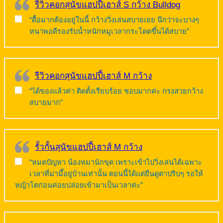
รีวิวคอกสุนัขแฮปปี้เฮาส์ S กว้าง Bulldog
“ดื้อมากต้องอยู่ในนี้ กว้างวิ่งเล่นสบายเยย นึกว่าจะบางๆ
หนาพอดีรองรับน้ำหนักหมูเวลากระโดดขึ้นได้สบาย”
รีวิวคอกสุนัขแฮปปี้เฮาส์ M กว้าง
“ได้ของแล้วค่า ติดตั้งเรียบร้อย ชอบมากค่ะ กรงสวยกว้าง
สบายมาก”
รั้วกั้นสุนัขแฮปปี้เฮาส์ M กว้าง
“หมดปัญหา น้องหมานักขุด เพราะเข้าไปวิ่งเล่นได้เฉพาะ
เวลาที่ม่ามี๊อยู่บ้านเท่านั้น ตอนนี้ได้แต่ยืนดูตาปริบๆ รอให้
หญ้าโตก่อนค่อยปล่อยเข้ามาเป็นเวลาค่ะ”