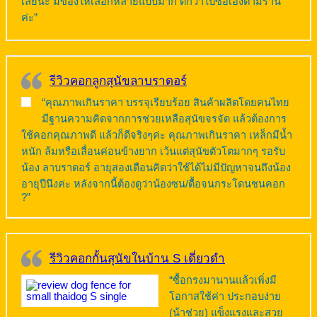
เลยนะ มีของให้เลือกหลายแบบมาก ดีกว่าไปซื้อเองตามร้าน
ค่ะ”
รีวิวคอกลูกสุนัขลาบราดอร์
“คุณภาพเกินราคา บรรจุเรียบร้อย สินค้าผลิตโดยคนไทย
มีฐานความคิดจากการช่วยเหลือสุนัขจรจัด แล้วต้องการ
ใช้คอกคุณภาพดี แล้วก็ดีจริงๆค่ะ คุณภาพเกินราคา เหล็กมีน้ำ
หนัก ล้มหรือเลื่อนค่อนข้างยาก เว้นแต่สุนัขตัวโตมากๆ รอรับ
น้อง ลาบราดอร์ อายุสองเดือนคิดว่าใช้ได้ไม่มีปัญหาจนถึงน้อง
อายุปีนึงค่ะ หลังจากนี้ต้องดูว่าน้องซน/ดื้อจนกระโดนชนคอก
?”
รีวิวคอกกั้นสุนัขในบ้าน S เดี่ยวดำ
“ซื้อกรงมานานแล้วเพิ่งมี
โอกาสใช้ค่า ประกอบง่าย
(น้าช่วย) แข็งแรงและสวย