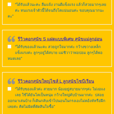
“ได้รับแล้วนะคะ ลืมแจ้ง งานดีแข็งแรง แล้วก็สวยมากๆเลย
ค่ะ ทนแรงเจ้าตัวนี้ได้จนถึงโตแน่นอนค่ะ ขอบคุณมากนะ
คะ”
รีวิวคอกสุนัข S แฝดแบบพิเศษ สุนัขแม่ลูกอ่อน
“ได้รับของแล้วนะคะ สวยถูกใจมากค่ะ กว้างขวางเหล็ก
แข็งแรงค่ะ ลูกๆอยู่ได้สบาย แม่ชิวาว่าพ่อปอม ลูกๆได้พ่อ
หมดเลย”
รีวิวคอกสุนัขใหญ่ไซส์ L ลูกสุนัขไซบีเรียน
“ได้รับของแล้วค่ะ สวยมาก น้องอยู่สบายมากๆค่ะ ไม่งอแง
เลย ใช้ได้ยันโตเป็นหนุ่ม กว้างใหญ่คับบ้านมากค่ะ ปล่อย
ออกมาเล่นบ้าง ก็เดินกลับเข้าไปนอนในกรงเองไม่ตอ้งหัหรือฝึก
เลยค่ะ คิดไม่ผิดที่ตัดสินใจซื้อ”