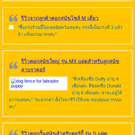
รีวิวจากลูกค้าคอกสุนัขไซส์ M เดี่ยว
“ซื้อกรงร้านนี้ไม่เคยผิดหวังเลยค่ะ กรงนี้เป็นกรงที่ 3 แล้ว
จ้า แข็งแรงมากๆค่ะ”
รีวิวคอกสุนัขใหญ่ รุ่น MX แฝดสำหรับลูกสุนัข
ลาบราดอร์
“สีเหลืองชื่อ Duffy อายุ 4
เดือนค่ะ สีชอคชื่อ Donald
อายุ 6 เดือนค่ะ น่าจะอยู่ได้
ยาวๆเลยค่ะ” “สะดวกค่า ตั้งใจมารีวิวให้เลย ขอบคุณมากๆนะ
คะ”
รีวิวคอกกั้นสุนัขสำหรับคอร์กี้ รุ่น S แฝด