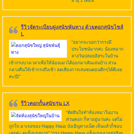
อายุ 2 เดือน”
รีวิวจัดระเบียบฝูงสุนัขพันทาง ด้วยคอกสุนัขไซส์
L
“อยากจะบอกว่ากรงมี
ประโยชน์มากค่ะ น้องหมาก
ลางวันปล่อยอิสระในบ้าน
เข้ากรงบางเวลาเพื่อให้น้องแมวได้ออกมาเดินเล่นบ้าง ส่วน
กลางคืนให้เข้ากรงถึงเช้า ลดเสียงการเล่นซนตอนดึกๆได้ดีเลย
ค่ะ😍”
รีวิวคอกกั้นสุนัขรุ่น LX
“ตัดสินใจทำห้องหมาในบาน
ส่วนคอก ก็หาอยู่นานค่ะ แต่ไม่
ถูกใจ มาเจอของ Happy Haus บังเอิญทางเน็ต เห็นแล้วก็ชอบ
เลยค่ะ ดูแข็งแรงมาก” “กรง Happy Haus แข็งแรงเอาอยู่จริงๆ