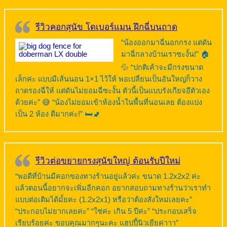
รีวิวคอกสุนัข โดเบอร์แมน ฝึกฉี่บนถาด
“น้องออกมาฉี่นอกกรง แต่ดัน
มาฉี่กลางบ้านเราซะงั้น!” 🏠
💦 “ปกติเค้าจะมีกรงขนาด
เล็กค่ะ แบบมีเส้นนอน 1×1 ไว้ให้ พอเปลี่ยนเป็นอันใหญ่ก็วาง
ถาดรองฉี่ให้ แต่ดันไม่ยอมฉี่ซะงั้น ตัวนี้เป็นแบบรังเกียจอึตัวเอง
ด้วยค่ะ” 😅 “น้องไม่ยอมเข้าห้องน้ำในพื้นที่นอนเลย ต้องแบ่ง
เป็น 2 ห้อง ดีมากค่ะ!” 🛏️🚽
รีวิวต่อขยายกรงสุนัขใหญ่ ต้อนรับปีใหม่
“พอดีที่บ้านมีคอกของทางร้านอยู่แล้วค่ะ ขนาด 1.2x2x2 ค่ะ
แล้วตอนนี้อยากจะเพิ่มอีกคอก อยากสอบถามทางร้านว่าเราทำ
แบบต่อเติมได้มั้ยคะ (1.2x2x1) หรือว่าต้องสั่งใหม่เลยคะ”
“ประกอบไม่ยากเลยค่ะ” “ใช่ค่ะ เกิน 5 ปีค่ะ” “ประกอบเสร็จ
เรียบร้อยค่ะ ขอบคุณมากๆนะคะ แฮปปี้นิวเยียค่าาา”