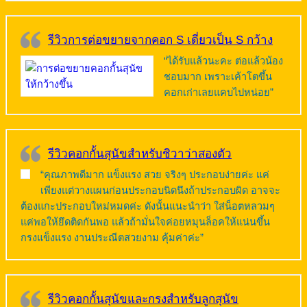
รีวิวการต่อขยายจากคอก S เดี่ยวเป็น S กว้าง
“ได้รับแล้วนะคะ ต่อแล้วน้อง
ชอบมาก เพราะเค้าโตขึ้น
คอกเก่าเลยแคบไปหน่อย”
รีวิวคอกกั้นสุนัขสำหรับชิวาว่าสองตัว
“คุณภาพดีมาก แข็งแรง สวย จริงๆ ประกอบง่ายค่ะ แค่
เพียงแต่วางแผนก่อนประกอบนิดนึงถ้าประกอบผิด อาจจะ
ต้องแกะประกอบใหม่หมดค่ะ ดังนั้นแนะนำว่า ใส่น็อตหลวมๆ
แค่พอให้ยึดติดกันพอ แล้วถ้ามั่นใจค่อยหมุนล็อคให้แน่นขึ้น
กรงแข็งแรง งานประณีตสวยงาม คุ้มค่าค่ะ”
รีวิวคอกกั้นสุนัขและกรงสำหรับลูกสุนัข