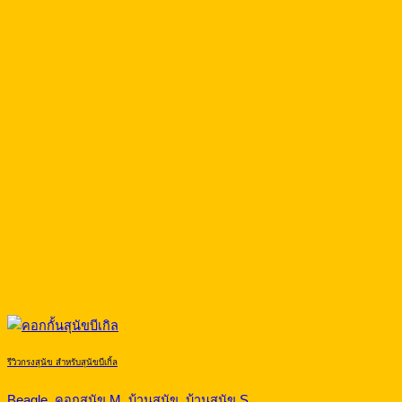
รีวิวกรงสุนัข สำหรับสุนัขบีเกิ้ล
Beagle, คอกสุนัข M, บ้านสุนัข, บ้านสุนัข S