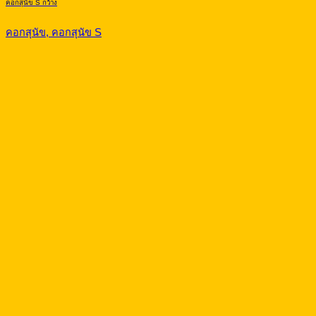
คอกสุนัข S กว้าง
คอกสุนัข, คอกสุนัข S