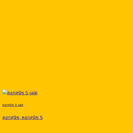
คอกสุนัข S แฝด
คอกสุนัข, คอกสุนัข S