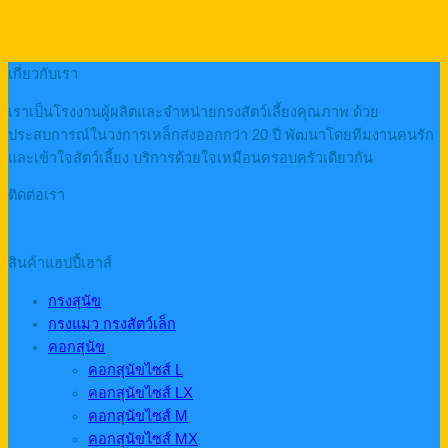
เกี่ยวกับเรา
เราเป็นโรงงานผู้ผลิตและจำหน่ายกรงสัตว์เลี้ยงคุณภาพ ด้วย
ประสบการณ์ในวงการเหล็กส่งออกกว่า 20 ปี พัฒนาโดยทีมงานคนรัก
และเข้าใจสัตว์เลี้ยง บริการด้วยใจเหมือนครอบครัวเดียวกัน
ติดต่อเรา
สินค้าแฮปปี้เฮาส์
กรงสุนัข
กรงแมว กรงสัตว์เล็ก
คอกสุนัข
คอกสุนัขไซส์ L
คอกสุนัขไซส์ LX
คอกสุนัขไซส์ M
คอกสุนัขไซส์ MX