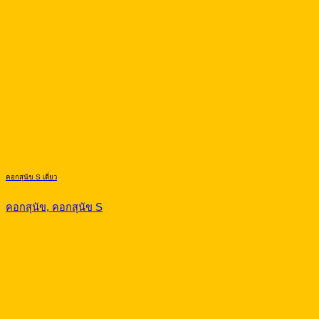
คอกสุนัข S เดี่ยว
คอกสุนัข, คอกสุนัข S