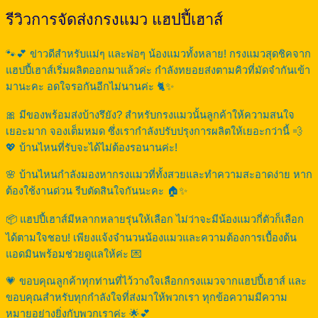
รีวิวการจัดส่งกรงแมว แฮปปี้เฮาส์
🐾💕 ข่าวดีสำหรับแม่ๆ และพ่อๆ น้องแมวทั้งหลาย! กรงแมวสุดชิคจาก
แฮปปี้เฮาส์เริ่มผลิตออกมาแล้วค่ะ กำลังทยอยส่งตามคิวที่มัดจำกันเข้า
มานะคะ อดใจรอกันอีกไม่นานค่ะ 🐈✨
🎀 มีของพร้อมส่งบ้างรึยัง? สำหรับกรงแมวนั้นลูกค้าให้ความสนใจ
เยอะมาก จองเต็มหมด ซึ่งเรากำลังปรับปรุงการผลิตให้เยอะกว่านี้ 💨
💖 บ้านไหนที่รับจะได้ไม่ต้องรอนานค่ะ!
🌸 บ้านไหนกำลังมองหากรงแมวที่ทั้งสวยและทำความสะอาดง่าย หาก
ต้องใช้งานด่วน รีบตัดสินใจกันนะคะ 🏠✨
📦 แฮปปี้เฮาส์มีหลากหลายรุ่นให้เลือก ไม่ว่าจะมีน้องแมวกี่ตัวก็เลือก
ได้ตามใจชอบ! เพียงแจ้งจำนวนน้องแมวและความต้องการเบื้องต้น
แอดมินพร้อมช่วยดูแลให้ค่ะ 💌
💗 ขอบคุณลูกค้าทุกท่านที่ไว้วางใจเลือกกรงแมวจากแฮปปี้เฮาส์ และ
ขอบคุณสำหรับทุกกำลังใจที่ส่งมาให้พวกเรา ทุกข้อความมีความ
หมายอย่างยิ่งกับพวกเราค่ะ 🌟💕