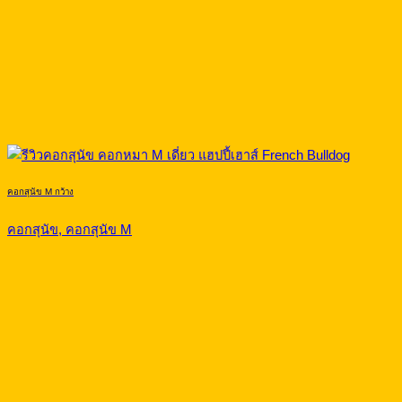
คอกสุนัข M กว้าง
คอกสุนัข, คอกสุนัข M