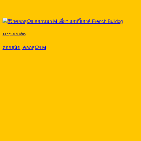
คอกสุนัข M เดี่ยว
คอกสุนัข, คอกสุนัข M