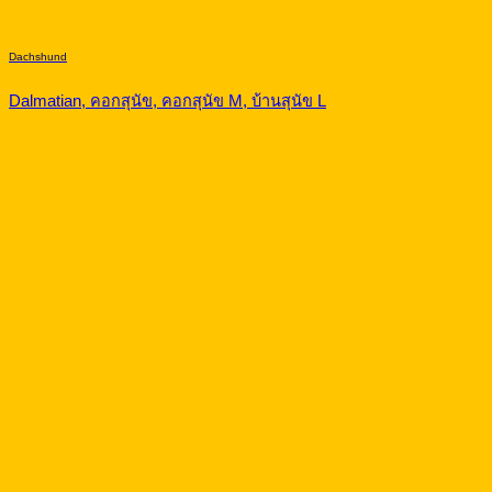
Dachshund
Dalmatian, คอกสุนัข, คอกสุนัข M, บ้านสุนัข L