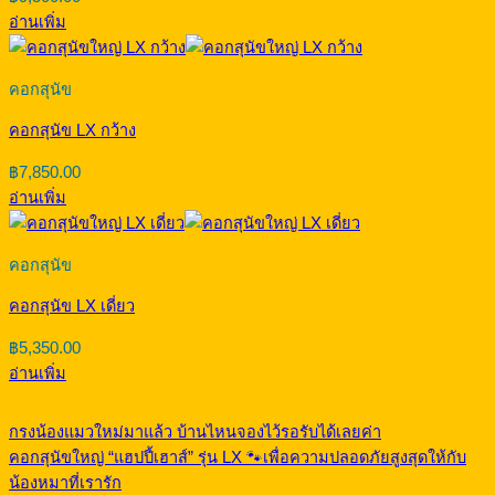
อ่านเพิ่ม
คอกสุนัข
คอกสุนัข LX กว้าง
฿
7,850.00
อ่านเพิ่ม
คอกสุนัข
คอกสุนัข LX เดี่ยว
฿
5,350.00
อ่านเพิ่ม
กรงน้องแมวใหม่มาแล้ว บ้านไหนจองไว้รอรับได้เลยค่า
คอกสุนัขใหญ่ “แฮปปี้เฮาส์” รุ่น LX 🐾เพื่อความปลอดภัยสูงสุดให้กับ
น้องหมาที่เรารัก