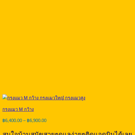
กรงแมว M กว้าง
Price
฿
6,400.00
–
฿
6,900.00
range:
฿6,400.00
สนใจบ้านสุนัขสวยๆดูแลง่ายๆติดแอดมินได้เลย