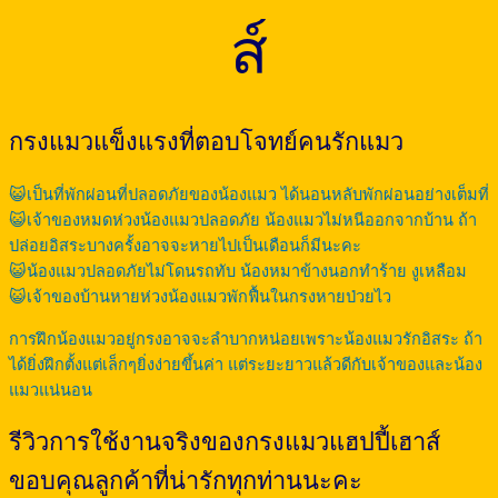
ส์
กรงแมวแข็งแรงที่ตอบโจทย์คนรักแมว
😺เป็นที่พักผ่อนที่ปลอดภัยของน้องแมว ได้นอนหลับพักผ่อนอย่างเต็มที่
😺เจ้าของหมดห่วงน้องแมวปลอดภัย น้องแมวไม่หนีออกจากบ้าน ถ้า
ปล่อยอิสระบางครั้งอาจจะหายไปเป็นเดือนก็มีนะคะ
😺น้องแมวปลอดภัยไม่โดนรถทับ น้องหมาข้างนอกทำร้าย งูเหลือม
😺เจ้าของบ้านหายห่วงน้องแมวพักฟื้นในกรงหายป่วยไว
การฝึกน้องแมวอยู่กรงอาจจะลำบากหน่อยเพราะน้องแมวรักอิสระ ถ้า
ได้ยิ่งฝึกตั้งแต่เล็กๆยิ่งง่ายขึ้นค่า แต่ระยะยาวแล้วดีกับเจ้าของและน้อง
แมวแน่นอน
รีวิวการใช้งานจริงของกรงแมวแฮปปี้เฮาส์
ขอบคุณลูกค้าที่น่ารักทุกท่านนะคะ