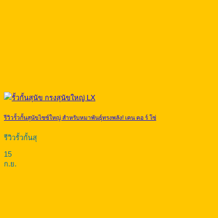
รีวิวรั้วกั้นสุนัขไซซ์ใหญ่ สำหรับหมาพันธุ์ทรงพลัง! เคน คอ ร์ โซ่
รีวิวรั้วกั้นสุ
15
ก.ย.