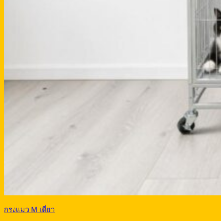
กรงแมว M เดี่ยว