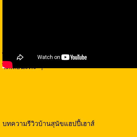
ไม่แน่ใจน้องหมาเราใช้บ้านไซส์ไหนสอบถาม
ได้เลยนะคะ 👇
บทความรีวิวบ้านสุนัขแฮปปี้เฮาส์