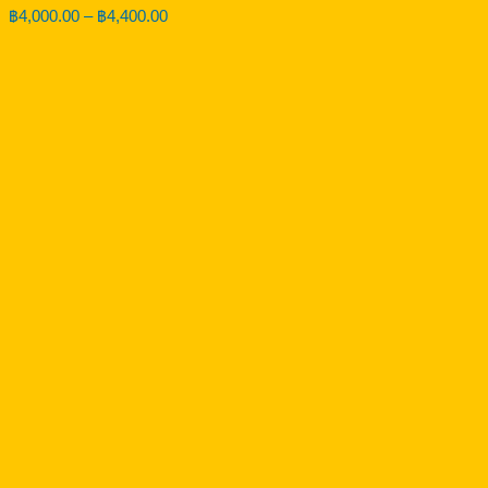
Price
฿
4,000.00
–
฿
4,400.00
range:
฿4,000.00
through
฿4,400.00