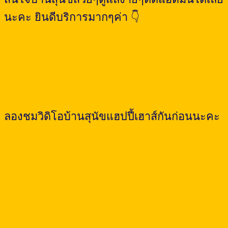
through
฿6,900.00
นะคะ ยินดีบริการมากๆค่า 👇
ลองชมวิดิโอบ้านสุนัขแฮปปี้เฮาส์กันก่อนนะคะ