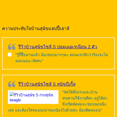
ความประทับใจบ้านสุนัขแฮปปี้เฮาส์
รีวิวบ้านสุนัขไซส์ S ปอมเมอเรเนียน 2 ตัว
“รู้งี๊ซื้อนานแล้ว น้องชอบมากๆคะ ตอนแรกนึกว่าร้องจะไม่
ยอมนอน เลิศคะ”
รีวิวบ้านสุนัขไซส์ S สุนัขบีเกิ้ล
“จัดให้ทั้งกรงและบ้าน
ทนทานใช้งานดีค่ะ อยู่ได้ค่ะ
ยิ่งเปิดพัดลมจะชอบนอนนิ่ง
เลย และต้องใส่หมอนเน่าของน้องไปด้วยค่ะ น้องติดหมอน”