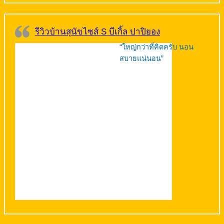
รีวิวบ้านสุนัขไซส์ S บีเกิ้ล ปาปิยอง
“ใหญ่กว่าที่คิดครับ นอน
สบายแน่นอน”