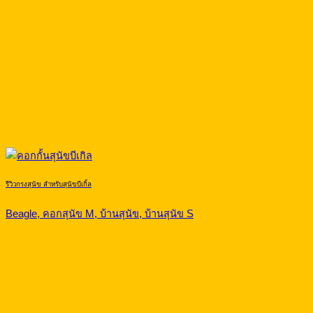
รีวิวกรงสุนัข สำหรับสุนัขบีเกิ้ล
Beagle, คอกสุนัข M, บ้านสุนัข, บ้านสุนัข S