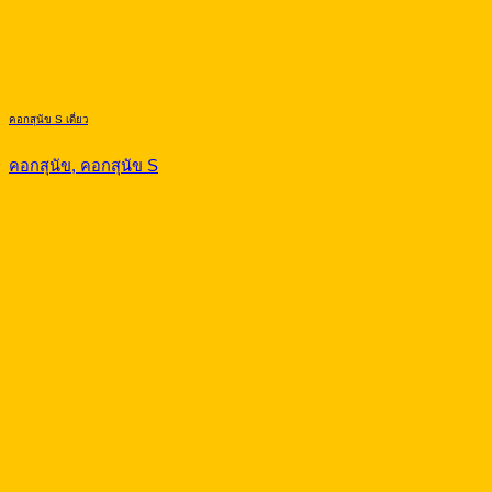
คอกสุนัข S เดี่ยว
คอกสุนัข, คอกสุนัข S