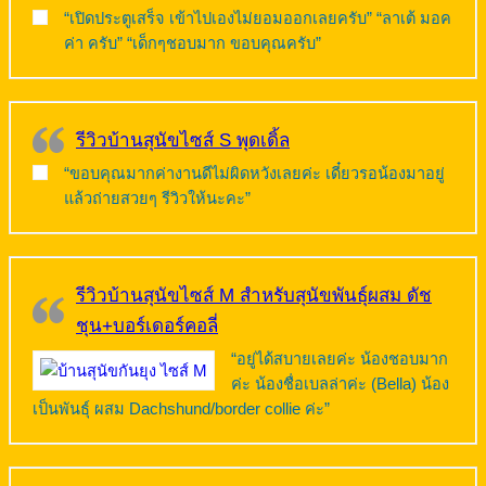
“เปิดประตูเสร็จ เข้าไปเองไม่ยอมออกเลยครับ” “ลาเต้ มอค
ค่า ครับ” “เด็กๆชอบมาก ขอบคุณครับ”
รีวิวบ้านสุนัขไซส์ S พุดเดิ้ล
“ขอบคุณมากค่างานดีไม่ผิดหวังเลยค่ะ เดี๋ยวรอน้องมาอยู่
แล้วถ่ายสวยๆ รีวิวให้นะคะ”
รีวิวบ้านสุนัขไซส์ M สำหรับสุนัขพันธุ์ผสม ดัช
ชุน+บอร์เดอร์คอลี่
“อยู่ได้สบายเลยค่ะ น้องชอบมาก
ค่ะ น้องชื่อเบลล่าค่ะ (Bella) น้อง
เป็นพันธุ์ ผสม Dachshund/border collie ค่ะ”