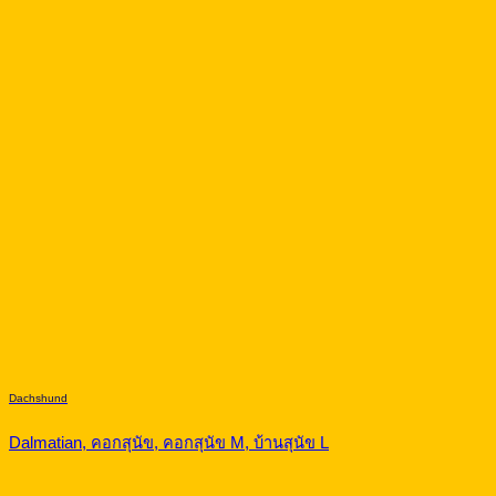
Dachshund
Dalmatian, คอกสุนัข, คอกสุนัข M, บ้านสุนัข L