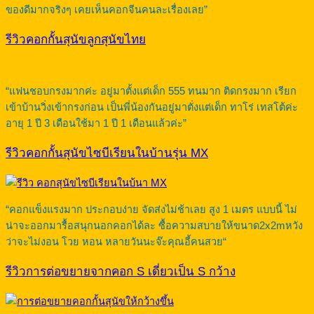
ของดีมากจริงๆ เคยเห็นคอกจีนคนละเรื่องเลย”
รีวิวคอกกั้นสุนัขลูกสุนัขไทย
“แฟนชอบกรงมากค่ะ อยู่มาตั้งแต่เด็ก 555 ทนมาก ติดกรงมาก เรียก
เข้าบ้านวิ่งเข้ากรงก่อน เป็นพี่น้องกันอยู่มาตั่งแต่เด็ก ทาโร่ เทสโต้ค่ะ
อายุ 1 ปี 3 เดือนใช้มา 1 ปี 1 เดือนแล้วค่ะ”
รีวิวคอกกั้นสุนัขไซบีเรียนในบ้านรุ่น MX
“คอกแข็งแรงมาก ประกอบง่าย จัดส่งไม่ช้าเลย สูง 1 เมตร แบบนี้ ไม่
น่าจะออกมารื้อสนุกนอกคอกได้ละ ซื้อความสบายให้ขนาด2x2mหวัง
ว่าจะไม่งอน โวย หอน หลายวันนะจ๊ะคุณอี้คนสวย“
รีวิวการต่อขยายจากคอก S เดี่ยวเป็น S กว้าง