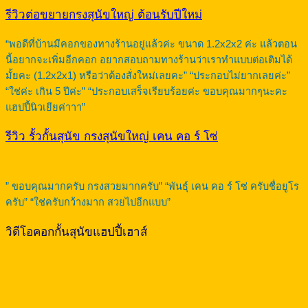
รีวิวต่อขยายกรงสุนัขใหญ่ ต้อนรับปีใหม่
“พอดีที่บ้านมีคอกของทางร้านอยู่แล้วค่ะ ขนาด 1.2x2x2 ค่ะ แล้วตอน
นี้อยากจะเพิ่มอีกคอก อยากสอบถามทางร้านว่าเราทำแบบต่อเติมได้
มั้ยคะ (1.2x2x1) หรือว่าต้องสั่งใหม่เลยคะ” “ประกอบไม่ยากเลยค่ะ”
“ใช่ค่ะ เกิน 5 ปีค่ะ” “ประกอบเสร็จเรียบร้อยค่ะ ขอบคุณมากๆนะคะ
แฮปปี้นิวเยียค่าาา”
รีวิว รั้วกั้นสุนัข กรงสุนัขใหญ่ เคน คอ ร์ โซ่
” ขอบคุณมากครับ กรงสวยมากครับ” “พันธุ์ เคน คอ ร์ โซ่ ครับชื่อยูโร
ครับ” “ใช่ครับกว้างมาก สวยไปอีกแบบ”
วิดีโอคอกกั้นสุนัขแฮปปี้เฮาส์