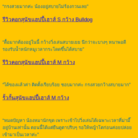
“กรงสวยมากค่ะ น้องอยู่สบายไม่ร้องกวนเลย”
รีวิวคอกสุนัขแฮปปี้เฮาส์ S กว้าง Bulldog
“ดื้อมากต้องอยู่ในนี้ กว้างวิ่งเล่นสบายเยย นึกว่าจะบางๆ หนาพอดี
รองรับน้ำหนักหมูเวลากระโดดขึ้นได้สบาย”
รีวิวคอกสุนัขแฮปปี้เฮาส์ M กว้าง
“ได้ของแล้วค่า ติดตั้งเรียบร้อย ชอบมากค่ะ กรงสวยกว้างสบายมาก”
รั้วกั้นสุนัขแฮปปี้เฮาส์ M กว้าง
“หมดปัญหา น้องหมานักขุด เพราะเข้าไปวิ่งเล่นได้เฉพาะเวลาที่ม่ามี๊
อยู่บ้านเท่านั้น ตอนนี้ได้แต่ยืนดูตาปริบๆ รอให้หญ้าโตก่อนค่อยปล่อย
เข้ามาเป็นเวลาค่ะ”