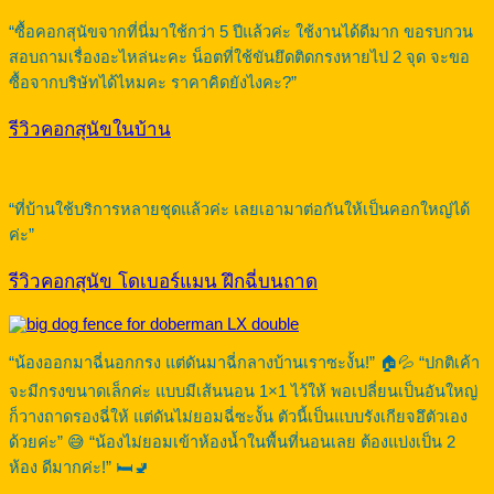
“ซื้อคอกสุนัขจากที่นี่มาใช้กว่า 5 ปีแล้วค่ะ ใช้งานได้ดีมาก ขอรบกวน
สอบถามเรื่องอะไหล่นะคะ น็อตที่ใช้ขันยึดติดกรงหายไป 2 จุด จะขอ
ซื้อจากบริษัทได้ไหมคะ ราคาคิดยังไงคะ?”
รีวิวคอกสุนัขในบ้าน
“ที่บ้านใช้บริการหลายชุดแล้วค่ะ เลยเอามาต่อกันให้เป็นคอกใหญ่ได้
ค่ะ”
รีวิวคอกสุนัข โดเบอร์แมน ฝึกฉี่บนถาด
“น้องออกมาฉี่นอกกรง แต่ดันมาฉี่กลางบ้านเราซะงั้น!” 🏠💦 “ปกติเค้า
จะมีกรงขนาดเล็กค่ะ แบบมีเส้นนอน 1×1 ไว้ให้ พอเปลี่ยนเป็นอันใหญ่
ก็วางถาดรองฉี่ให้ แต่ดันไม่ยอมฉี่ซะงั้น ตัวนี้เป็นแบบรังเกียจอึตัวเอง
ด้วยค่ะ” 😅 “น้องไม่ยอมเข้าห้องน้ำในพื้นที่นอนเลย ต้องแบ่งเป็น 2
ห้อง ดีมากค่ะ!” 🛏️🚽