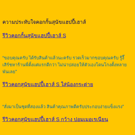
ความประทับใจคอกกั้นสุนัขแฮปปี้เฮาส์
รีวิวคอกกั้นสุนัขแฮปปี้เฮาส์ S
“ขอบคุณครับ ได้รับสินค้าแล้วนะครับ รวดเร็วมากขอบคุณครับ รู้งี๊
เสิร์ชหาร้านพี่ตั้งแต่แรกดีกว่า ไม่น่าปล่อยให้ตัวเองโดนโกงตั้งหลาย
พันเลย”
รีวิวคอกสุนัขแฮปปี้เฮาส์ S ใส่น้องกระต่าย
“สั่งมาเป็นชุดที่สองแล้ว สินค้าคุณภาพดีครับประกอบง่ายแข็งแรง”
รีวิวคอกสุนัขแฮปปี้เฮาส์ S กว้าง ปอมเมอเรเนียน