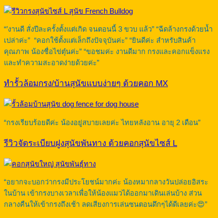
“’งานดี สั่งปีละครั้งตั้งแต่เกิด จนตอนนี้ 3 ขวบ แล้ว” “ฉีดล้างกรงด้วยน้ำ
เปล่าค่ะ” “คอกใช้ตั้งแต่เล็กถึงปัจจุบันค่ะ” “ยินดีค่ะ สำหรับสินค้า
คุณภาพ น้องชื่อไข่ตุ๋นค่ะ” “ขอชมค่ะ งานดีมาก กรงและคอกแข็งแรง
และทำความสะอาดง่ายด้วยค่ะ”
ทำรั้วล้อมกรง/บ้านสุนัขแบบง่ายๆ ด้วยคอก MX
“กรงเรียบร้อยดีค่ะ น้องอยู่สบายเลยค่ะ ไทยหลังอาน อายุ 2 เดือน”
รีวิวจัดระเบียบฝูงสุนัขพันทาง ด้วยคอกสุนัขไซส์ L
“อยากจะบอกว่ากรงมีประโยชน์มากค่ะ น้องหมากลางวันปล่อยอิสระ
ในบ้าน เข้ากรงบางเวลาเพื่อให้น้องแมวได้ออกมาเดินเล่นบ้าง ส่วน
กลางคืนให้เข้ากรงถึงเช้า ลดเสียงการเล่นซนตอนดึกๆได้ดีเลยค่ะ😍”