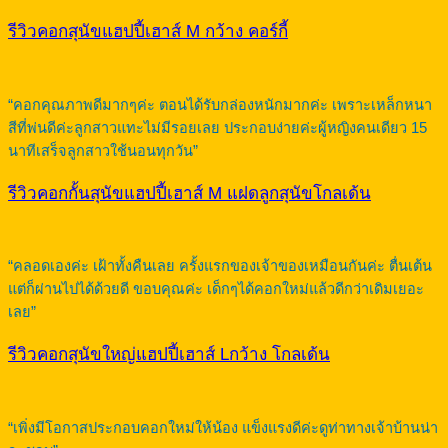
รีวิวคอกสุนัขแฮปปี้เฮาส์ M กว้าง คอร์กี้
“คอกคุณภาพดีมากๆค่ะ ตอนได้รับกล่องหนักมากค่ะ เพราะเหล็กหนา
สีที่พ่นดีค่ะลูกสาวแทะไม่มีรอยเลย ประกอบง่ายค่ะผู้หญิงคนเดียว 15
นาทีเสร็จลูกสาวใช้นอนทุกวัน”
รีวิวคอกกั้นสุนัขแฮปปี้เฮาส์ M แฝดลูกสุนัขโกลเด้น
“คลอดเองค่ะ เฝ้าทั้งคืนเลย ครั้งแรกของเจ้าของเหมือนกันค่ะ ตื่นเต้น
แต่ก็ผ่านไปได้ด้วยดี ขอบคุณค่ะ เด็กๆได้คอกใหม่แล้วดีกว่าเดิมเยอะ
เลย”
รีวิวคอกสุนัขใหญ่แฮปปี้เฮาส์ Lกว้าง โกลเด้น
“เพิ่งมีโอกาสประกอบคอกใหม่ให้น้อง แข็งแรงดีค่ะดูท่าทางเจ้าบ้านน่า