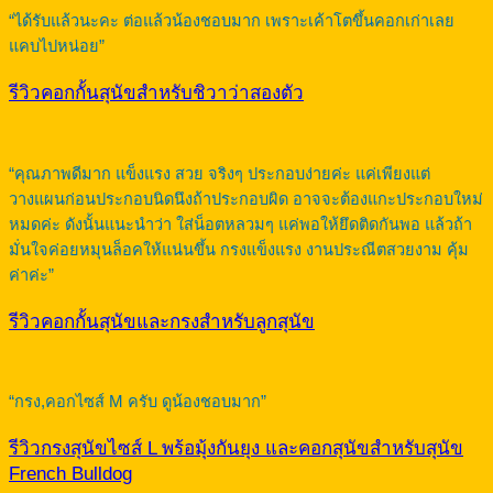
“ได้รับแล้วนะคะ ต่อแล้วน้องชอบมาก เพราะเค้าโตขึ้นคอกเก่าเลย
แคบไปหน่อย”
รีวิวคอกกั้นสุนัขสำหรับชิวาว่าสองตัว
“คุณภาพดีมาก แข็งแรง สวย จริงๆ ประกอบง่ายค่ะ แค่เพียงแต่
วางแผนก่อนประกอบนิดนึงถ้าประกอบผิด อาจจะต้องแกะประกอบใหม่
หมดค่ะ ดังนั้นแนะนำว่า ใส่น็อตหลวมๆ แค่พอให้ยึดติดกันพอ แล้วถ้า
มั่นใจค่อยหมุนล็อคให้แน่นขึ้น กรงแข็งแรง งานประณีตสวยงาม คุ้ม
ค่าค่ะ”
รีวิวคอกกั้นสุนัขและกรงสำหรับลูกสุนัข
“กรง,คอกไซส์ M ครับ ดูน้องชอบมาก”
รีวิวกรงสุนัขไซส์ L พร้อมุ้งกันยุง และคอกสุนัขสำหรับสุนัข
French Bulldog