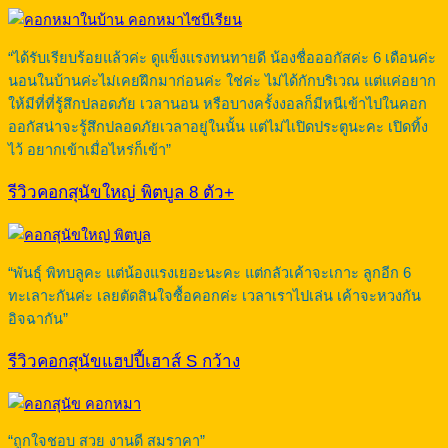
“ได้รับเรียบร้อยแล้วค่ะ ดูแข็งแรงทนทายดี น้องชื่อออกัสค่ะ 6 เดือนค่ะ
นอนในบ้านค่ะไม่เคยฝึกมาก่อนค่ะ ใช่ค่ะ ไม่ได้กักบริเวณ แต่แค่อยาก
ให้มีที่ที่รู้สึกปลอดภัย เวลานอน หรือบางครั้งงอลก็มีหนีเข้าไปในคอก
ออกัสน่าจะรู้สึกปลอดภัยเวลาอยู่ในนั้น แต่ไม่ไเปิดประตูนะคะ เปิดทิ้ง
ไว้ อยากเข้าเมื่อไหร่ก็เข้า”
รีวิวคอกสุนัขใหญ่ พิตบูล 8 ตัว+
“พันธุ์ พิทบลูคะ แต่น้องแรงเยอะนะคะ แต่กลัวเค้าจะเกาะ ลูกอีก 6
ทะเลาะกันค่ะ เลยตัดสินใจซื้อคอกค่ะ เวลาเราไปเล่น เค้าจะหวงกัน
อิจฉากัน”
รีวิวคอกสุนัขแฮปปี้เฮาส์ S กว้าง
“ถูกใจชอบ สวย งานดี สมราคา”