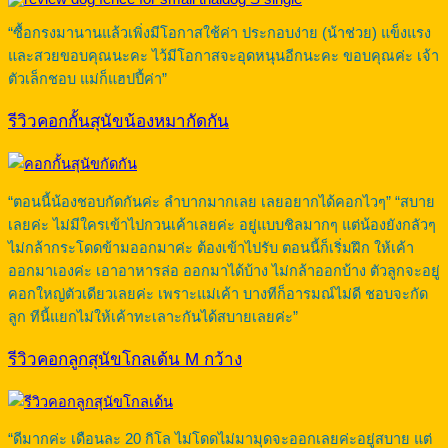
“ซื้อกรงมานานแล้วเพิ่งมีโอกาสใช้ค่า ประกอบง่าย (น้าช่วย) แข็งแรง
และสวยขอบคุณนะคะ ไว้มีโอกาสจะอุดหนุนอีกนะคะ ขอบคุณค่ะ เจ้า
ตัวเล็กชอบ แม่ก็แฮปปี้ค่า”
รีวิวคอกกั้นสุนัขน้องหมากัดกัน
“ตอนนี้น้องชอบกัดกันค่ะ ลำบากมากเลย เลยอยากได้คอกไวๆ” “สบาย
เลยค่ะ ไม่มีใครเข้าไปกวนเค้าเลยค่ะ อยู่แบบชิลมากๆ แต่น้องยังกลัวๆ
ไม่กล้ากระโดดข้ามออกมาค่ะ ต้องเข้าไปรับ ตอนนี้ก็เริ่มฝึก ให้เค้า
ออกมาเองค่ะ เอาอาหารล่อ ออกมาได้บ้าง ไม่กล้าออกบ้าง ตัวลูกจะอยู่
คอกใหญ่ตัวเดียวเลยค่ะ เพราะแม่เค้า บางทีก็อารมณ์ไม่ดี ชอบจะกัด
ลูก ทีนี้แยกไม่ให้เค้าทะเลาะกันได้สบายเลยค่ะ”
รีวิวคอกลูกสุนัขโกลเด้น M กว้าง
“ดีมากค่ะ เดือนละ 20 กิโล ไม่โดดไม่มามุดจะออกเลยค่ะอยู่สบาย แต่