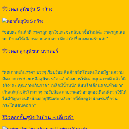
รีวิวคอกสุนัขรุ่น S กว้าง
“ชอบค่ะ สินค้าดี ราคาถูก ถูกใจและจะกลับมาซื้อใหม่ค่ะ ราคาถูกเลย
นะ มีของให้เลือกหลายแบบมาก ดีกว่าไปซื้อเองตามร้านค่ะ”
รีวิวคอกลูกสุนัขลาบราดอร์
“คุณภาพเกินราคา บรรจุเรียบร้อย สินค้าผลิตโดยคนไทยมีฐานความ
คิดจากการช่วยเหลือสุนัขจรจัด แล้วต้องการใช้คอกคุณภาพดี แล้วก็ดี
จริงๆค่ะ คุณภาพเกินราคา เหล็กมีน้ำหนัก ล้มหรือเลื่อนค่อนข้างยาก
เว้นแต่สุนัขตัวโตมากๆ รอรับน้อง ลาบราดอร์ อายุสองเดือนคิดว่าใช้ได้
ไม่มีปัญหาจนถึงน้องอายุปีนึงค่ะ หลังจากนี้ต้องดูว่าน้องซน/ดื้อจน
กระโดนชนคอก ?”
รีวิวคอกกั้นสุนัขในบ้าน S เดี่ยวดำ