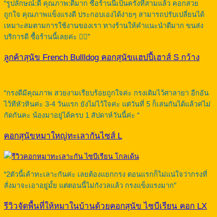
“รูปลักษณ์:ดี คุณภาพ:ดีมาก ซื้อร้านนี้เป็นครั้งที่สามแล้ว คอกสวย
ถูกใจ คุณภาพแข็งแรงดี ประกอบเองได้ง่ายๆ สามารถปรับเปลี่ยนได้
เหมาะสมตามการใช้งานของเรา ทางร้านให้คำแนะนำดีมาก ขนส่ง
บริการดี ซื้อร้านนี้เลยค่ะ 👍🏻”
ลูกค้าสุนัข French Bullldog คอกสุนัขแฮปปี้เฮาส์ S กว้าง
“กรงดีมีคุณภาพ สวยงามเรียบร้อยถูกใจค่ะ กรงเดิมไว้ศาลายา อีกอัน
ไว้ทีหัวหินค่ะ 3-4 วันแรก ยังไม่ไว้ใจค่ะ แต่วันที่ 5 ก็เล่นกันได้แล้วค่ไม่
กัดกันคะ น้องมาอยู่ได้ครบ 1 สัปดาห์วันนี้ค่ะ “
คอกสุนัขหมาใหญ่ทะเลากันไซส์ L
“2ตัวนี้เค้าทะเลาะกันค่ะ เลยต้องแยกกรง ตอนแรกก็ไม่แน่ใจว่ากรงที่
สั่งมาจะเอาอยู่มั้ย แต่ตอนนี้ไม่กังวลแล้ว กรงแข็งแรงมาก”
รีวิวจัดพื้นที่ให้หมาในบ้านด้วยคอกสุนัข ไซบีเรียน คอก LX