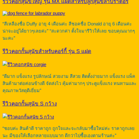
รีวิวคอกสุนัขใหญ่ รุ่น MX แฝดสำหรับลูกสุนัขลาบราดอร์
“สีเหลืองชื่อ Duffy อายุ 4 เดือนค่ะ สีชอคชื่อ Donald อายุ 6 เดือนค่ะ
น่าจะอยู่ได้ยาวๆเลยค่ะ” “สะดวกค่า ตั้งใจมารีวิวให้เลย ขอบคุณมากๆ
นะคะ”
รีวิวคอกกั้นสุนัขสำหรับคอร์กี้ รุ่น S แฝด
“ดีมาก แข็งแรง รูปลักษณ์ สวยงาม สีสวย ติดตั้งง่ายมาก แข็งแรง แพ็ค
สินค้ามาต่อค่อนข้างดี จัดส่งไว คุ้มค่ามากๆ ประตูแข็งแรง ทนทานและ
คุณภาพวัสดุดีเยี่ยม”
รีวิวคอกกั้นสุนัข S กว้าง
“ชอบค่ะ สินค้าดี ราคาถูก ถูกใจและจะกลับมาซื้อใหม่ค่ะ ราคาถูกเลย
นะ มีของให้เลือกหลายแบบมาก ดีกว่าไปซื้อเองตามร้านค่ะ”