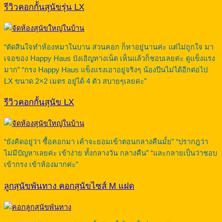
รีวิวคอกกั้นสุนัขรุ่น LX
“ตัดสินใจทำห้องหมาในบาน ส่วนคอก ก็หาอยู่นานค่ะ แต่ไม่ถูกใจ มา
เจอของ Happy Haus บังเอิญทางเน็ต เห็นแล้วก็ชอบเลยค่ะ ดูแข็งแรง
มาก” “กรง Happy Haus แข็งแรงเอาอยู่จริงๆ น้องปีนไม่ได้อีกต่อไป
LX ขนาด 2×2 เมตร อยู่ได้ 4 ตัว สบายๆเลยค่ะ”
รีวิวคอกกั้นสุนัข LX
“ยังคิดอยู่ว่า ซื้อคอกมา เค้าจะยอมเข้าตอนกลางคืนมั้ย” “ปรากฎว่า
ไม่มีปัญหาเลยค่ะ เข้าง่าย ทั้งกลางวัน กลางคืน” “และกลายเป็นว่าชอบ
เข้ากรง เข้าห้องมากค่ะ”
ลูกสุนัขพันทาง คอกสุนัขไซส์ M แฝด