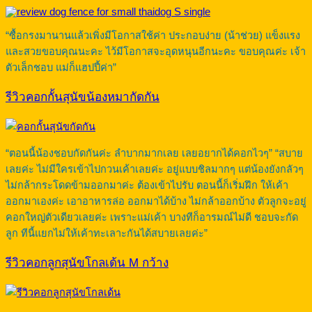
“ซื้อกรงมานานแล้วเพิ่งมีโอกาสใช้ค่า ประกอบง่าย (น้าช่วย) แข็งแรง
และสวยขอบคุณนะคะ ไว้มีโอกาสจะอุดหนุนอีกนะคะ ขอบคุณค่ะ เจ้า
ตัวเล็กชอบ แม่ก็แฮปปี้ค่า”
รีวิวคอกกั้นสุนัขน้องหมากัดกัน
“ตอนนี้น้องชอบกัดกันค่ะ ลำบากมากเลย เลยอยากได้คอกไวๆ” “สบาย
เลยค่ะ ไม่มีใครเข้าไปกวนเค้าเลยค่ะ อยู่แบบชิลมากๆ แต่น้องยังกลัวๆ
ไม่กล้ากระโดดข้ามออกมาค่ะ ต้องเข้าไปรับ ตอนนี้ก็เริ่มฝึก ให้เค้า
ออกมาเองค่ะ เอาอาหารล่อ ออกมาได้บ้าง ไม่กล้าออกบ้าง ตัวลูกจะอยู่
คอกใหญ่ตัวเดียวเลยค่ะ เพราะแม่เค้า บางทีก็อารมณ์ไม่ดี ชอบจะกัด
ลูก ทีนี้แยกไม่ให้เค้าทะเลาะกันได้สบายเลยค่ะ”
รีวิวคอกลูกสุนัขโกลเด้น M กว้าง