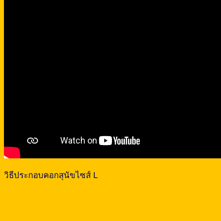
วิธีประกอบคอกสุนัขไซส์ L