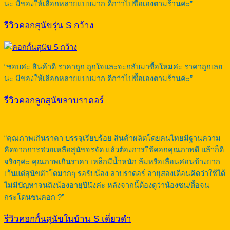
นะ มีของให้เลือกหลายแบบมาก ดีกว่าไปซื้อเองตามร้านค่ะ”
รีวิวคอกสุนัขรุ่น S กว้าง
“ชอบค่ะ สินค้าดี ราคาถูก ถูกใจและจะกลับมาซื้อใหม่ค่ะ ราคาถูกเลย
นะ มีของให้เลือกหลายแบบมาก ดีกว่าไปซื้อเองตามร้านค่ะ”
รีวิวคอกลูกสุนัขลาบราดอร์
“คุณภาพเกินราคา บรรจุเรียบร้อย สินค้าผลิตโดยคนไทยมีฐานความ
คิดจากการช่วยเหลือสุนัขจรจัด แล้วต้องการใช้คอกคุณภาพดี แล้วก็ดี
จริงๆค่ะ คุณภาพเกินราคา เหล็กมีน้ำหนัก ล้มหรือเลื่อนค่อนข้างยาก
เว้นแต่สุนัขตัวโตมากๆ รอรับน้อง ลาบราดอร์ อายุสองเดือนคิดว่าใช้ได้
ไม่มีปัญหาจนถึงน้องอายุปีนึงค่ะ หลังจากนี้ต้องดูว่าน้องซน/ดื้อจน
กระโดนชนคอก ?”
รีวิวคอกกั้นสุนัขในบ้าน S เดี่ยวดำ