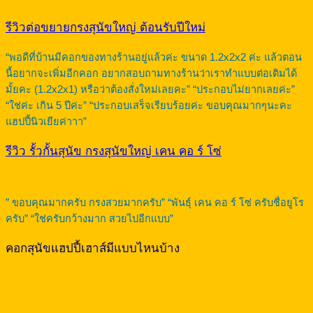
รีวิวต่อขยายกรงสุนัขใหญ่ ต้อนรับปีใหม่
“พอดีที่บ้านมีคอกของทางร้านอยู่แล้วค่ะ ขนาด 1.2x2x2 ค่ะ แล้วตอน
นี้อยากจะเพิ่มอีกคอก อยากสอบถามทางร้านว่าเราทำแบบต่อเติมได้
มั้ยคะ (1.2x2x1) หรือว่าต้องสั่งใหม่เลยคะ” “ประกอบไม่ยากเลยค่ะ”
“ใช่ค่ะ เกิน 5 ปีค่ะ” “ประกอบเสร็จเรียบร้อยค่ะ ขอบคุณมากๆนะคะ
แฮปปี้นิวเยียค่าาา”
รีวิว รั้วกั้นสุนัข กรงสุนัขใหญ่ เคน คอ ร์ โซ่
” ขอบคุณมากครับ กรงสวยมากครับ” “พันธุ์ เคน คอ ร์ โซ่ ครับชื่อยูโร
ครับ” “ใช่ครับกว้างมาก สวยไปอีกแบบ”
คอกสุนัขแฮปปี้เฮาส์มีแบบไหนบ้าง