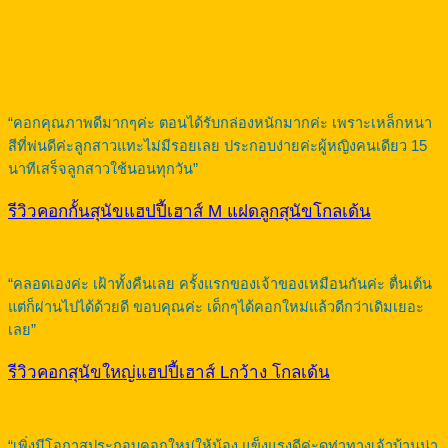
“คอกคุณภาพดีมากๆค่ะ ตอนได้รับกล่องหนักมากค่ะ เพราะเหล็กหนา
สีที่พ่นดีค่ะลูกสาวแทะไม่มีรอยเลย ประกอบง่ายค่ะผู้หญิงคนเดียว 15
นาทีเสร็จลูกสาวใช้นอนทุกวัน”
รีวิวคอกกั้นสุนัขแฮปปี้เฮาส์ M แฝดลูกสุนัขโกลเด้น
“คลอดเองค่ะ เฝ้าทั้งคืนเลย ครั้งแรกของเจ้าของเหมือนกันค่ะ ตื่นเต้น
แต่ก็ผ่านไปได้ด้วยดี ขอบคุณค่ะ เด็กๆได้คอกใหม่แล้วดีกว่าเดิมเยอะ
เลย”
รีวิวคอกสุนัขใหญ่แฮปปี้เฮาส์ Lกว้าง โกลเด้น
“เพิ่งมีโอกาสประกอบคอกใหม่ให้น้อง แข็งแรงดีค่ะดูท่าทางเจ้าบ้านน่า