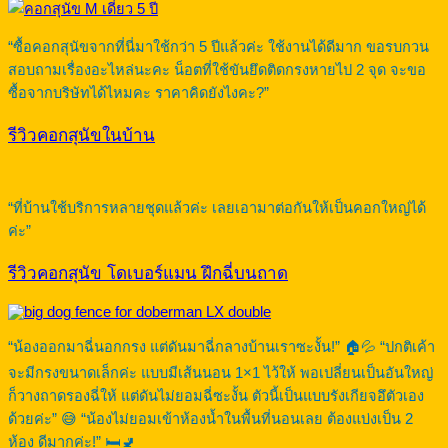
“ซื้อคอกสุนัขจากที่นี่มาใช้กว่า 5 ปีแล้วค่ะ ใช้งานได้ดีมาก ขอรบกวน
สอบถามเรื่องอะไหล่นะคะ น็อตที่ใช้ขันยึดติดกรงหายไป 2 จุด จะขอ
ซื้อจากบริษัทได้ไหมคะ ราคาคิดยังไงคะ?”
รีวิวคอกสุนัขในบ้าน
“ที่บ้านใช้บริการหลายชุดแล้วค่ะ เลยเอามาต่อกันให้เป็นคอกใหญ่ได้
ค่ะ”
รีวิวคอกสุนัข โดเบอร์แมน ฝึกฉี่บนถาด
“น้องออกมาฉี่นอกกรง แต่ดันมาฉี่กลางบ้านเราซะงั้น!” 🏠💦 “ปกติเค้า
จะมีกรงขนาดเล็กค่ะ แบบมีเส้นนอน 1×1 ไว้ให้ พอเปลี่ยนเป็นอันใหญ่
ก็วางถาดรองฉี่ให้ แต่ดันไม่ยอมฉี่ซะงั้น ตัวนี้เป็นแบบรังเกียจอึตัวเอง
ด้วยค่ะ” 😅 “น้องไม่ยอมเข้าห้องน้ำในพื้นที่นอนเลย ต้องแบ่งเป็น 2
ห้อง ดีมากค่ะ!” 🛏️🚽