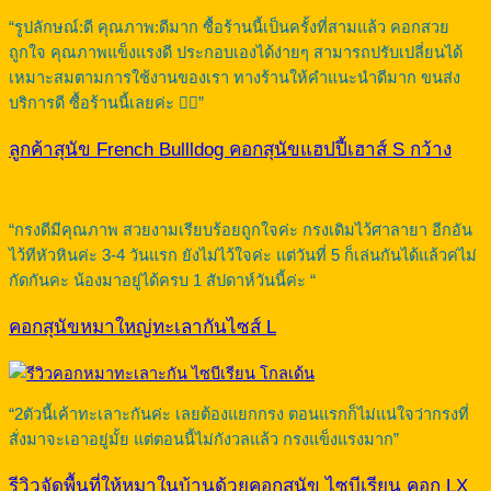
“รูปลักษณ์:ดี คุณภาพ:ดีมาก ซื้อร้านนี้เป็นครั้งที่สามแล้ว คอกสวย
ถูกใจ คุณภาพแข็งแรงดี ประกอบเองได้ง่ายๆ สามารถปรับเปลี่ยนได้
เหมาะสมตามการใช้งานของเรา ทางร้านให้คำแนะนำดีมาก ขนส่ง
บริการดี ซื้อร้านนี้เลยค่ะ 👍🏻”
ลูกค้าสุนัข French Bullldog คอกสุนัขแฮปปี้เฮาส์ S กว้าง
“กรงดีมีคุณภาพ สวยงามเรียบร้อยถูกใจค่ะ กรงเดิมไว้ศาลายา อีกอัน
ไว้ทีหัวหินค่ะ 3-4 วันแรก ยังไม่ไว้ใจค่ะ แต่วันที่ 5 ก็เล่นกันได้แล้วค่ไม่
กัดกันคะ น้องมาอยู่ได้ครบ 1 สัปดาห์วันนี้ค่ะ “
คอกสุนัขหมาใหญ่ทะเลากันไซส์ L
“2ตัวนี้เค้าทะเลาะกันค่ะ เลยต้องแยกกรง ตอนแรกก็ไม่แน่ใจว่ากรงที่
สั่งมาจะเอาอยู่มั้ย แต่ตอนนี้ไม่กังวลแล้ว กรงแข็งแรงมาก”
รีวิวจัดพื้นที่ให้หมาในบ้านด้วยคอกสุนัข ไซบีเรียน คอก LX