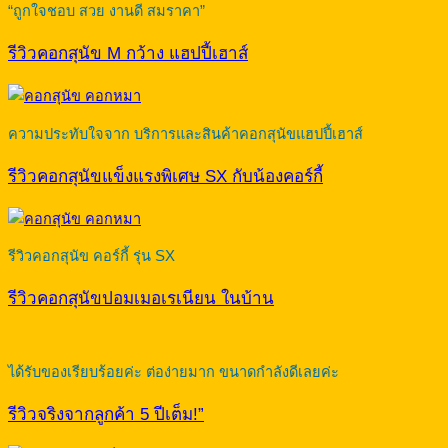
“ถูกใจชอบ สวย งานดี สมราคา”
รีวิวคอกสุนัข M กว้าง แฮปปี้เฮาส์
ความประทับใจจาก บริการและสินค้าคอกสุนัขแฮปปี้เฮาส์
รีวิวคอกสุนัขแข็งแรงพิเศษ SX กับน้องคอร์กี้
รีวิวคอกสุนัข คอร์กี้ รุ่น SX
รีวิวคอกสุนัขปอมเมอเรเนียน ในบ้าน
ได้รับของเรียบร้อยค่ะ ต่อง่ายมาก ขนาดกำลังดีเลยค่ะ
รีวิวจริงจากลูกค้า 5 ปีเต็ม!”