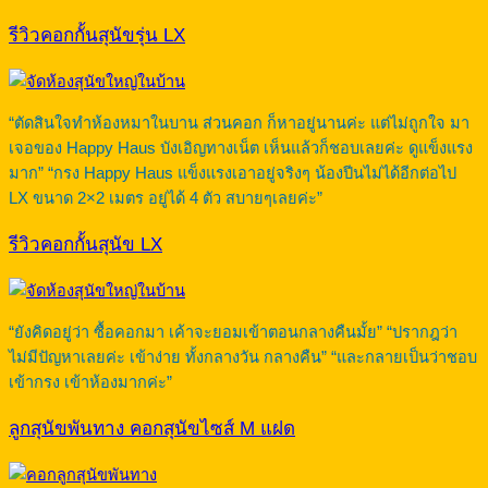
รีวิวคอกกั้นสุนัขรุ่น LX
“ตัดสินใจทำห้องหมาในบาน ส่วนคอก ก็หาอยู่นานค่ะ แต่ไม่ถูกใจ มา
เจอของ Happy Haus บังเอิญทางเน็ต เห็นแล้วก็ชอบเลยค่ะ ดูแข็งแรง
มาก” “กรง Happy Haus แข็งแรงเอาอยู่จริงๆ น้องปีนไม่ได้อีกต่อไป
LX ขนาด 2×2 เมตร อยู่ได้ 4 ตัว สบายๆเลยค่ะ”
รีวิวคอกกั้นสุนัข LX
“ยังคิดอยู่ว่า ซื้อคอกมา เค้าจะยอมเข้าตอนกลางคืนมั้ย” “ปรากฎว่า
ไม่มีปัญหาเลยค่ะ เข้าง่าย ทั้งกลางวัน กลางคืน” “และกลายเป็นว่าชอบ
เข้ากรง เข้าห้องมากค่ะ”
ลูกสุนัขพันทาง คอกสุนัขไซส์ M แฝด