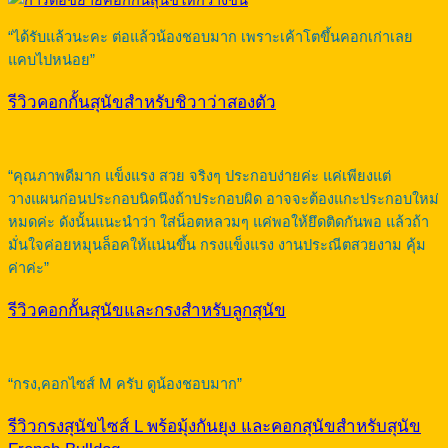
“ได้รับแล้วนะคะ ต่อแล้วน้องชอบมาก เพราะเค้าโตขึ้นคอกเก่าเลย
แคบไปหน่อย”
รีวิวคอกกั้นสุนัขสำหรับชิวาว่าสองตัว
“คุณภาพดีมาก แข็งแรง สวย จริงๆ ประกอบง่ายค่ะ แค่เพียงแต่
วางแผนก่อนประกอบนิดนึงถ้าประกอบผิด อาจจะต้องแกะประกอบใหม่
หมดค่ะ ดังนั้นแนะนำว่า ใส่น็อตหลวมๆ แค่พอให้ยึดติดกันพอ แล้วถ้า
มั่นใจค่อยหมุนล็อคให้แน่นขึ้น กรงแข็งแรง งานประณีตสวยงาม คุ้ม
ค่าค่ะ”
รีวิวคอกกั้นสุนัขและกรงสำหรับลูกสุนัข
“กรง,คอกไซส์ M ครับ ดูน้องชอบมาก”
รีวิวกรงสุนัขไซส์ L พร้อมุ้งกันยุง และคอกสุนัขสำหรับสุนัข