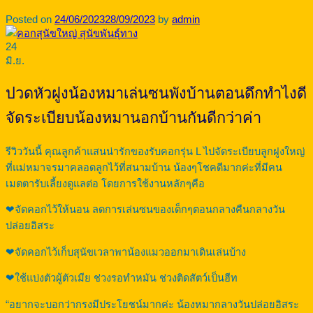
Posted on
24/06/2023
28/09/2023
by
admin
24
มิ.ย.
ปวดหัวฝูงน้องหมาเล่นซนพังบ้านตอนดึกทำไงดี
จัดระเบียบน้องหมานอกบ้านกันดีกว่าค่า
รีวิววันนี้ คุณลูกค้าแสนน่ารักของรับคอกรุ่น L ไปจัดระเบียบลูกฝูงใหญ่
ที่แม่หมาจรมาคลอดลูกไว้ที่สนามบ้าน น้องๆโชคดีมากค่ะที่มีคน
เมตตารับเลี้ยงดูแลต่อ โดยการใช้งานหลักๆคือ
❤จัดคอกไว้ให้นอน ลดการเล่นซนของเด็กๆตอนกลางคืนกลางวัน
ปล่อยอิสระ
❤จัดคอกไว้เก็บสุนัขเวลาพาน้องแมวออกมาเดินเล่นบ้าง
❤ใช้แบ่งตัวผู้ตัวเมีย ช่วงรอทำหมัน ช่วงติดสัตว์เป็นฮีท
“อยากจะบอกว่ากรงมีประโยชน์มากค่ะ น้องหมากลางวันปล่อยอิสระ