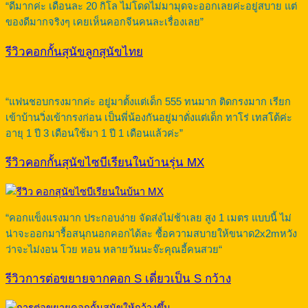
“ดีมากค่ะ เดือนละ 20 กิโล ไม่โดดไม่มามุดจะออกเลยค่ะอยู่สบาย แต่
ของดีมากจริงๆ เคยเห็นคอกจีนคนละเรื่องเลย”
รีวิวคอกกั้นสุนัขลูกสุนัขไทย
“แฟนชอบกรงมากค่ะ อยู่มาตั้งแต่เด็ก 555 ทนมาก ติดกรงมาก เรียก
เข้าบ้านวิ่งเข้ากรงก่อน เป็นพี่น้องกันอยู่มาตั่งแต่เด็ก ทาโร่ เทสโต้ค่ะ
อายุ 1 ปี 3 เดือนใช้มา 1 ปี 1 เดือนแล้วค่ะ”
รีวิวคอกกั้นสุนัขไซบีเรียนในบ้านรุ่น MX
“คอกแข็งแรงมาก ประกอบง่าย จัดส่งไม่ช้าเลย สูง 1 เมตร แบบนี้ ไม่
น่าจะออกมารื้อสนุกนอกคอกได้ละ ซื้อความสบายให้ขนาด2x2mหวัง
ว่าจะไม่งอน โวย หอน หลายวันนะจ๊ะคุณอี้คนสวย“
รีวิวการต่อขยายจากคอก S เดี่ยวเป็น S กว้าง