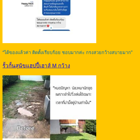
“ได้ของแล้วค่า ติดตั้งเรียบร้อย ชอบมากค่ะ กรงสวยกว้างสบายมาก”
รั้วกั้นสุนัขแฮปปี้เฮาส์ M กว้าง