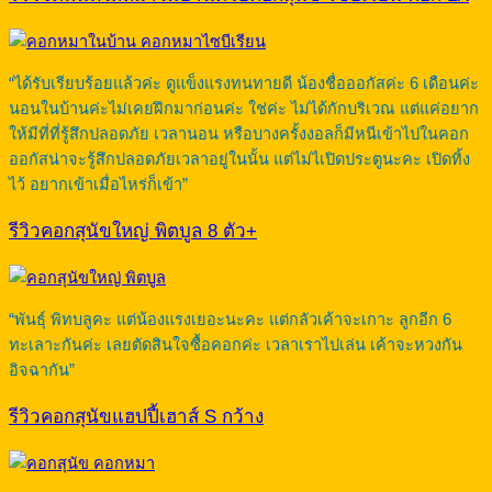
“ได้รับเรียบร้อยแล้วค่ะ ดูแข็งแรงทนทายดี น้องชื่อออกัสค่ะ 6 เดือนค่ะ
นอนในบ้านค่ะไม่เคยฝึกมาก่อนค่ะ ใช่ค่ะ ไม่ได้กักบริเวณ แต่แค่อยาก
ให้มีที่ที่รู้สึกปลอดภัย เวลานอน หรือบางครั้งงอลก็มีหนีเข้าไปในคอก
ออกัสน่าจะรู้สึกปลอดภัยเวลาอยู่ในนั้น แต่ไม่ไเปิดประตูนะคะ เปิดทิ้ง
ไว้ อยากเข้าเมื่อไหร่ก็เข้า”
รีวิวคอกสุนัขใหญ่ พิตบูล 8 ตัว+
“พันธุ์ พิทบลูคะ แต่น้องแรงเยอะนะคะ แต่กลัวเค้าจะเกาะ ลูกอีก 6
ทะเลาะกันค่ะ เลยตัดสินใจซื้อคอกค่ะ เวลาเราไปเล่น เค้าจะหวงกัน
อิจฉากัน”
รีวิวคอกสุนัขแฮปปี้เฮาส์ S กว้าง