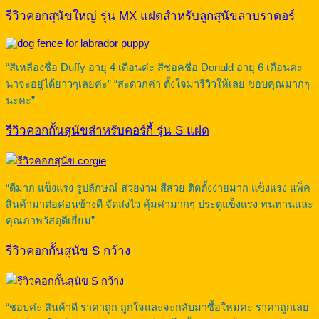
รีวิวคอกสุนัขใหญ่ รุ่น MX แฝดสำหรับลูกสุนัขลาบราดอร์
“สีเหลืองชื่อ Duffy อายุ 4 เดือนค่ะ สีชอคชื่อ Donald อายุ 6 เดือนค่ะ
น่าจะอยู่ได้ยาวๆเลยค่ะ” “สะดวกค่า ตั้งใจมารีวิวให้เลย ขอบคุณมากๆ
นะคะ”
รีวิวคอกกั้นสุนัขสำหรับคอร์กี้ รุ่น S แฝด
“ดีมาก แข็งแรง รูปลักษณ์ สวยงาม สีสวย ติดตั้งง่ายมาก แข็งแรง แพ็ค
สินค้ามาต่อค่อนข้างดี จัดส่งไว คุ้มค่ามากๆ ประตูแข็งแรง ทนทานและ
คุณภาพวัสดุดีเยี่ยม”
รีวิวคอกกั้นสุนัข S กว้าง
“ชอบค่ะ สินค้าดี ราคาถูก ถูกใจและจะกลับมาซื้อใหม่ค่ะ ราคาถูกเลย