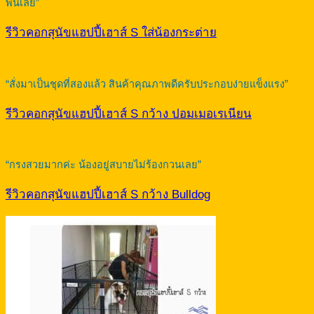
พันเลย”
รีวิวคอกสุนัขแฮปปี้เฮาส์ S ใส่น้องกระต่าย
“สั่งมาเป็นชุดที่สองแล้ว สินค้าคุณภาพดีครับประกอบง่ายแข็งแรง”
รีวิวคอกสุนัขแฮปปี้เฮาส์ S กว้าง ปอมเมอเรเนียน
“กรงสวยมากค่ะ น้องอยู่สบายไม่ร้องกวนเลย”
รีวิวคอกสุนัขแฮปปี้เฮาส์ S กว้าง Bulldog