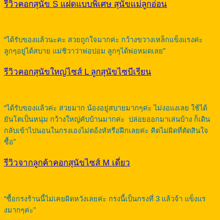
รีวิวคอกสุนัข S แฝดแบบพิเศษ สุนัขแม่ลูกอ่อน
“ได้รับของแล้วนะคะ สวยถูกใจมากค่ะ กว้างขวางเหล็กแข็งแรงค่ะ
ลูกๆอยู่ได้สบาย แม่ชิวาว่าพ่อปอม ลูกๆได้พ่อหมดเลย”
รีวิวคอกสุนัขใหญ่ไซส์ L ลูกสุนัขไซบีเรียน
“ได้รับของแล้วค่ะ สวยมาก น้องอยู่สบายมากๆค่ะ ไม่งอแงเลย ใช้ได้
ยันโตเป็นหนุ่ม กว้างใหญ่คับบ้านมากค่ะ ปล่อยออกมาเล่นบ้าง ก็เดิน
กลับเข้าไปนอนในกรงเองไม่ตอ้งหัหรือฝึกเลยค่ะ คิดไม่ผิดที่ตัดสินใจ
ซื้อ”
รีวิวจากลูกค้าคอกสุนัขไซส์ M เดี่ยว
“ซื้อกรงร้านนี้ไม่เคยผิดหวังเลยค่ะ กรงนี้เป็นกรงที่ 3 แล้วจ้า แข็งแร
งมากๆค่ะ”