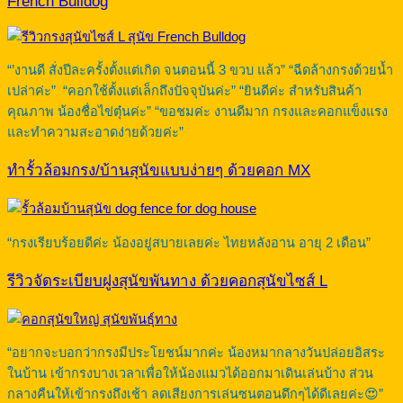
French Bulldog
“’งานดี สั่งปีละครั้งตั้งแต่เกิด จนตอนนี้ 3 ขวบ แล้ว” “ฉีดล้างกรงด้วยน้ำ
เปล่าค่ะ” “คอกใช้ตั้งแต่เล็กถึงปัจจุบันค่ะ” “ยินดีค่ะ สำหรับสินค้า
คุณภาพ น้องชื่อไข่ตุ๋นค่ะ” “ขอชมค่ะ งานดีมาก กรงและคอกแข็งแรง
และทำความสะอาดง่ายด้วยค่ะ”
ทำรั้วล้อมกรง/บ้านสุนัขแบบง่ายๆ ด้วยคอก MX
“กรงเรียบร้อยดีค่ะ น้องอยู่สบายเลยค่ะ ไทยหลังอาน อายุ 2 เดือน”
รีวิวจัดระเบียบฝูงสุนัขพันทาง ด้วยคอกสุนัขไซส์ L
“อยากจะบอกว่ากรงมีประโยชน์มากค่ะ น้องหมากลางวันปล่อยอิสระ
ในบ้าน เข้ากรงบางเวลาเพื่อให้น้องแมวได้ออกมาเดินเล่นบ้าง ส่วน
กลางคืนให้เข้ากรงถึงเช้า ลดเสียงการเล่นซนตอนดึกๆได้ดีเลยค่ะ😍”