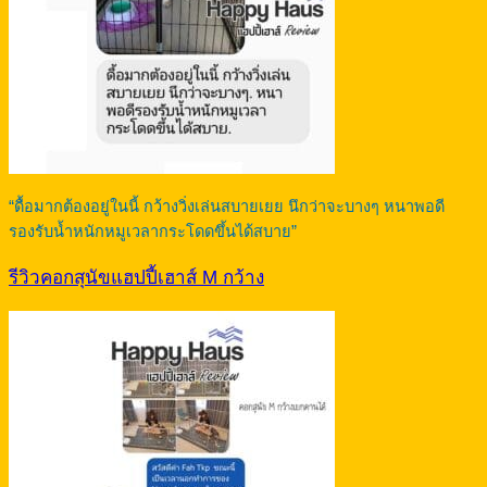
“ดื้อมากต้องอยู่ในนี้ กว้างวิ่งเล่นสบายเยย นึกว่าจะบางๆ หนาพอดี
รองรับน้ำหนักหมูเวลากระโดดขึ้นได้สบาย”
รีวิวคอกสุนัขแฮปปี้เฮาส์ M กว้าง