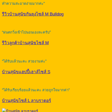
ทำความสะอาดง่ายมากค่ะ”
รีวิวบ้านสุนัขกันยุงไซส์ M Bulldog
“ฝนตกวิ่งเข้าไปนอนเองละครับ”
รีวิวลูกค้าบ้านสุนัขไซส์ M
“ได้รับแล้วนะคะ สวยงามค่ะ”
บ้านสุนัขแฮปปี้เฮาส์ไซส์ S
“ได้รับเรียบร้อยแล้วนะคะ สวยถูกใจมากค่า”
บ้านสุนัขไซส์ L ลาบราดอร์