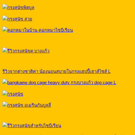
รีวิวจากต่างชาติค่า น้องนอนสบายในกรงแฮปปี้เฮาส์ไซส์ L