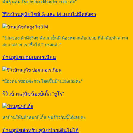
พันธุ์ ผสม Dachshund/border collie ค่ะ”
รีวิวบ้านสุนัขไซส์ S และ M แบบไม่มีหลังคา
“วัสดุของเค้าดีจริงๆ พัดลมเย็นดี น้องหมาหลับสบาย ที่สำคัญทำความ
สะอาดง่าย เราซื้อไป 2 กรงแล้ว”
บ้านสุนัขปอมเมอเรเนียน
“น้องหมาชอบค่ะกระโดดขึ้นบ้านเองเลยค่ะ”
รีวิวบ้านสุนัขน้องบีเกิ้ล “ยูโร”
หาบ้านให้นอ้งหมาบีเกิ้ล ชมรีวิววันนี้ได้เลยค่ะ
บ้านสุนัขสำหรับ สุนัขป่วยเดินไม่ได้