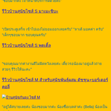
“ชอบมากค่ะ เจ้าหน้าที่บริการดีด้วยคะ”
รีวิวบ้านสุนัขไซส์ S มาเมะชิบะ
“เปิดประตูเสร็จ เข้าไปเองไม่ยอมออกเลยครับ” “ลาเต้ มอคค่า ครับ”
“เด็กๆชอบมาก ขอบคุณครับ”
รีวิวบ้านสุนัขไซส์ S พุดเดิ้ล
“ขอบคุณมากค่างานดีไม่ผิดหวังเลยค่ะ เดี๋ยวรอน้องมาอยู่แล้วถ่าย
สวยๆ รีวิวให้นะคะ”
รีวิวบ้านสุนัขไซส์ M สำหรับสุนัขพันธุ์ผสม ดัชชุน+บอร์เดอร์
คอลี่
“อยู่ได้สบายเลยค่ะ น้องชอบมากค่ะ น้องชื่อเบลล่าค่ะ (Bella) น้องเป็น