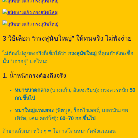
3 วิธีเลือก “กรงสุนัขใหญ่” ให้ทนจริง ไม่พังง่าย
ไม่ต้องไปดูของจริงก็เช็กได้ว่า
กรงสุนัขใหญ่
ที่คุณกำลังจะซื้อ
นั้น “เอาอยู่” แค่ไหน:
1. น้ำหนักกรงต้องถึงจริง
หมาขนาดกลาง
(บางแก้ว, อัลเซเชียน): กรงควรหนัก
50
กก.ขึ้นไป
หมาใหญ่แรงเยอะ
(พิตบูล, ร็อตไวเลอร์, เยอรมันเชพ
เพิร์ด, เคน คอร์โซ่):
60–70 กก.ขึ้นไป
ถ้ายกแล้วเบา หวิว ๆ = โอกาสโดนหมากัดพังแน่นอน