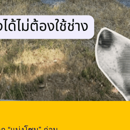
าก “แบ่งโซน” ก่อน