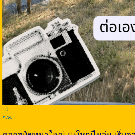
10
ก.พ.
คอกสุนัขหมาใหญ่ ฝูงใหญ่ไม่วุ่น เริ่มจ