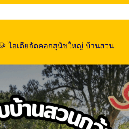
น 🐶 ไอเดียจัดคอกสุนัขใหญ่ บ้านสวน