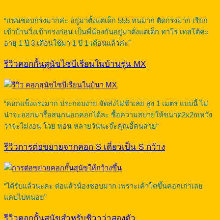
“แฟนชอบกรงมากค่ะ อยู่มาตั้งแต่เด็ก 555 ทนมาก ติดกรงมาก เรียก
เข้าบ้านวิ่งเข้ากรงก่อน เป็นพี่น้องกันอยู่มาตั่งแต่เด็ก ทาโร่ เทสโต้ค่ะ
อายุ 1 ปี 3 เดือนใช้มา 1 ปี 1 เดือนแล้วค่ะ”
รีวิวคอกกั้นสุนัขไซบีเรียนในบ้านรุ่น MX
“คอกแข็งแรงมาก ประกอบง่าย จัดส่งไม่ช้าเลย สูง 1 เมตร แบบนี้ ไม่
น่าจะออกมารื้อสนุกนอกคอกได้ละ ซื้อความสบายให้ขนาด2x2mหวัง
ว่าจะไม่งอน โวย หอน หลายวันนะจ๊ะคุณอี้คนสวย“
รีวิวการต่อขยายจากคอก S เดี่ยวเป็น S กว้าง
“ได้รับแล้วนะคะ ต่อแล้วน้องชอบมาก เพราะเค้าโตขึ้นคอกเก่าเลย
แคบไปหน่อย”
รีวิวคอกกั้นสุนัขสำหรับชิวาว่าสองตัว