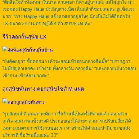
“ตัดสินใจทำห้องหมาในบาน ส่วนคอก ก็หาอยู่นานค่ะ แต่ไม่ถูกใจ มา
เจอของ Happy Haus บังเอิญทางเน็ต เห็นแล้วก็ชอบเลยค่ะ ดูแข็งแรง
มาก” “กรง Happy Haus แข็งแรงเอาอยู่จริงๆ น้องปีนไม่ได้อีกต่อไป
LX ขนาด 2×2 เมตร อยู่ได้ 4 ตัว สบายๆเลยค่ะ”
รีวิวคอกกั้นสุนัข LX
“ยังคิดอยู่ว่า ซื้อคอกมา เค้าจะยอมเข้าตอนกลางคืนมั้ย” “ปรากฎว่า
ไม่มีปัญหาเลยค่ะ เข้าง่าย ทั้งกลางวัน กลางคืน” “และกลายเป็นว่าชอบ
เข้ากรง เข้าห้องมากค่ะ”
ลูกสุนัขพันทาง คอกสุนัขไซส์ M แฝด
“รูปลักษณ์:ดี คุณภาพ:ดีมาก ซื้อร้านนี้เป็นครั้งที่สามแล้ว คอกสวย
ถูกใจ คุณภาพแข็งแรงดี ประกอบเองได้ง่ายๆ สามารถปรับเปลี่ยนได้
เหมาะสมตามการใช้งานของเรา ทางร้านให้คำแนะนำดีมาก ขนส่ง
บริการดี ซื้อร้านนี้เลยค่ะ 👍🏻”