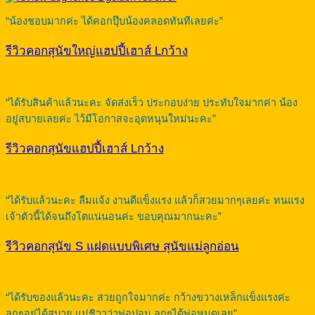
“น้องชอบมากค่ะ ได้คอกปุ๊บน้องคลอดทันทีเลยค่ะ”
รีวิวคอกสุนัขใหญ่แฮปปี้เฮาส์ Lกว้าง
“ได้รับสินค้าแล้วนะคะ จัดส่งเร็ว ประกอบง่าย ประทับใจมากค่า น้อง
อยู่สบายเลยค่ะ ไว้มีโอกาสจะอุดหนุนใหม่นะคะ”
รีวิวคอกสุนัขแฮปปี้เฮาส์ Lกว้าง
“ได้รับแล้วนะคะ ลืมแจ้ง งานดีแข็งแรง แล้วก็สวยมากๆเลยค่ะ ทนแรง
เจ้าตัวนี้ได้จนถึงโตแน่นอนค่ะ ขอบคุณมากนะคะ”
รีวิวคอกสุนัข S แฝดแบบพิเศษ สุนัขแม่ลูกอ่อน
“ได้รับของแล้วนะคะ สวยถูกใจมากค่ะ กว้างขวางเหล็กแข็งแรงค่ะ
ลูกๆอยู่ได้สบาย แม่ชิวาว่าพ่อปอม ลูกๆได้พ่อหมดเลย”