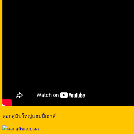
คอกสุนัขใหญ่แฮปปี้เฮาส์