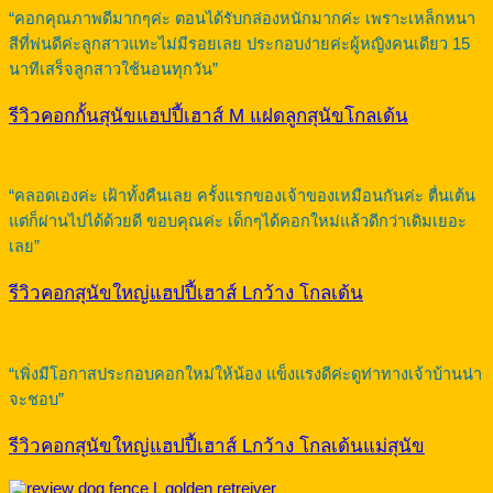
“คอกคุณภาพดีมากๆค่ะ ตอนได้รับกล่องหนักมากค่ะ เพราะเหล็กหนา
สีที่พ่นดีค่ะลูกสาวแทะไม่มีรอยเลย ประกอบง่ายค่ะผู้หญิงคนเดียว 15
นาทีเสร็จลูกสาวใช้นอนทุกวัน”
รีวิวคอกกั้นสุนัขแฮปปี้เฮาส์ M แฝดลูกสุนัขโกลเด้น
“คลอดเองค่ะ เฝ้าทั้งคืนเลย ครั้งแรกของเจ้าของเหมือนกันค่ะ ตื่นเต้น
แต่ก็ผ่านไปได้ด้วยดี ขอบคุณค่ะ เด็กๆได้คอกใหม่แล้วดีกว่าเดิมเยอะ
เลย”
รีวิวคอกสุนัขใหญ่แฮปปี้เฮาส์ Lกว้าง โกลเด้น
“เพิ่งมีโอกาสประกอบคอกใหม่ให้น้อง แข็งแรงดีค่ะดูท่าทางเจ้าบ้านน่า
จะชอบ”
รีวิวคอกสุนัขใหญ่แฮปปี้เฮาส์ Lกว้าง โกลเด้นแม่สุนัข