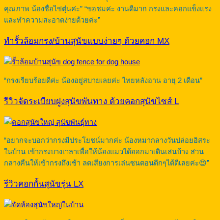
คุณภาพ น้องชื่อไข่ตุ๋นค่ะ” “ขอชมค่ะ งานดีมาก กรงและคอกแข็งแรง
และทำความสะอาดง่ายด้วยค่ะ”
ทำรั้วล้อมกรง/บ้านสุนัขแบบง่ายๆ ด้วยคอก MX
“กรงเรียบร้อยดีค่ะ น้องอยู่สบายเลยค่ะ ไทยหลังอาน อายุ 2 เดือน”
รีวิวจัดระเบียบฝูงสุนัขพันทาง ด้วยคอกสุนัขไซส์ L
“อยากจะบอกว่ากรงมีประโยชน์มากค่ะ น้องหมากลางวันปล่อยอิสระ
ในบ้าน เข้ากรงบางเวลาเพื่อให้น้องแมวได้ออกมาเดินเล่นบ้าง ส่วน
กลางคืนให้เข้ากรงถึงเช้า ลดเสียงการเล่นซนตอนดึกๆได้ดีเลยค่ะ😍”
รีวิวคอกกั้นสุนัขรุ่น LX