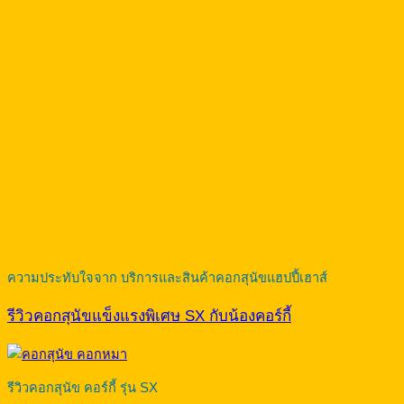
ความประทับใจจาก บริการและสินค้าคอกสุนัขแฮปปี้เฮาส์
รีวิวคอกสุนัขแข็งแรงพิเศษ SX กับน้องคอร์กี้
รีวิวคอกสุนัข คอร์กี้ รุ่น SX