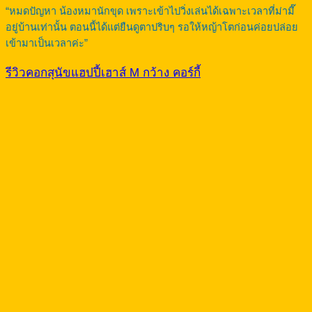
“หมดปัญหา น้องหมานักขุด เพราะเข้าไปวิ่งเล่นได้เฉพาะเวลาที่ม่ามี๊
อยู่บ้านเท่านั้น ตอนนี้ได้แต่ยืนดูตาปริบๆ รอให้หญ้าโตก่อนค่อยปล่อย
เข้ามาเป็นเวลาค่ะ”
รีวิวคอกสุนัขแฮปปี้เฮาส์ M กว้าง คอร์กี้