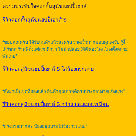
ความประทับใจคอกกั้นสุนัขแฮปปี้เฮาส์
รีวิวคอกกั้นสุนัขแฮปปี้เฮาส์ S
“ขอบคุณครับ ได้รับสินค้าแล้วนะครับ รวดเร็วมากขอบคุณครับ รู้งี๊
เสิร์ชหาร้านพี่ตั้งแต่แรกดีกว่า ไม่น่าปล่อยให้ตัวเองโดนโกงตั้งหลาย
พันเลย”
รีวิวคอกสุนัขแฮปปี้เฮาส์ S ใส่น้องกระต่าย
“สั่งมาเป็นชุดที่สองแล้ว สินค้าคุณภาพดีครับประกอบง่ายแข็งแรง”
รีวิวคอกสุนัขแฮปปี้เฮาส์ S กว้าง ปอมเมอเรเนียน
“กรงสวยมากค่ะ น้องอยู่สบายไม่ร้องกวนเลย”