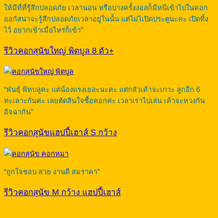
ให้มีที่ที่รู้สึกปลอดภัย เวลานอน หรือบางครั้งงอลก็มีหนีเข้าไปในคอก
ออกัสน่าจะรู้สึกปลอดภัยเวลาอยู่ในนั้น แต่ไม่ไเปิดประตูนะคะ เปิดทิ้ง
ไว้ อยากเข้าเมื่อไหร่ก็เข้า”
รีวิวคอกสุนัขใหญ่ พิตบูล 8 ตัว+
“พันธุ์ พิทบลูคะ แต่น้องแรงเยอะนะคะ แต่กลัวเค้าจะเกาะ ลูกอีก 6
ทะเลาะกันค่ะ เลยตัดสินใจซื้อคอกค่ะ เวลาเราไปเล่น เค้าจะหวงกัน
อิจฉากัน”
รีวิวคอกสุนัขแฮปปี้เฮาส์ S กว้าง
“ถูกใจชอบ สวย งานดี สมราคา”
รีวิวคอกสุนัข M กว้าง แฮปปี้เฮาส์