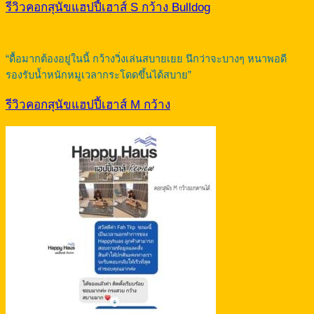
รีวิวคอกสุนัขแฮปปี้เฮาส์ S กว้าง Bulldog
“ดื้อมากต้องอยู่ในนี้ กว้างวิ่งเล่นสบายเยย นึกว่าจะบางๆ หนาพอดี
รองรับน้ำหนักหมูเวลากระโดดขึ้นได้สบาย”
รีวิวคอกสุนัขแฮปปี้เฮาส์ M กว้าง