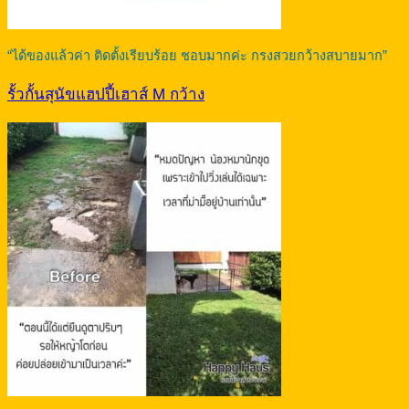
“ได้ของแล้วค่า ติดตั้งเรียบร้อย ชอบมากค่ะ กรงสวยกว้างสบายมาก”
รั้วกั้นสุนัขแฮปปี้เฮาส์ M กว้าง