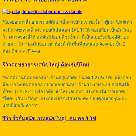
“น้องออกมาฉี่นอกกรง แต่ดันมาฉี่กลางบ้านเราซะงั้น!” 🏠💦 “ปกติเค้า
จะมีกรงขนาดเล็กค่ะ แบบมีเส้นนอน 1×1 ไว้ให้ พอเปลี่ยนเป็นอันใหญ่
ก็วางถาดรองฉี่ให้ แต่ดันไม่ยอมฉี่ซะงั้น ตัวนี้เป็นแบบรังเกียจอึตัวเอง
ด้วยค่ะ” 😅 “น้องไม่ยอมเข้าห้องน้ำในพื้นที่นอนเลย ต้องแบ่งเป็น 2
ห้อง ดีมากค่ะ!” 🛏️🚽
รีวิวต่อขยายกรงสุนัขใหญ่ ต้อนรับปีใหม่
“พอดีที่บ้านมีคอกของทางร้านอยู่แล้วค่ะ ขนาด 1.2x2x2 ค่ะ แล้วตอน
นี้อยากจะเพิ่มอีกคอก อยากสอบถามทางร้านว่าเราทำแบบต่อเติมได้
มั้ยคะ (1.2x2x1) หรือว่าต้องสั่งใหม่เลยคะ” “ประกอบไม่ยากเลยค่ะ”
“ใช่ค่ะ เกิน 5 ปีค่ะ” “ประกอบเสร็จเรียบร้อยค่ะ ขอบคุณมากๆนะคะ
แฮปปี้นิวเยียค่าาา”
รีวิว รั้วกั้นสุนัข กรงสุนัขใหญ่ เคน คอ ร์ โซ่