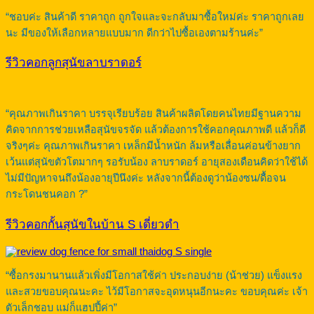
“ชอบค่ะ สินค้าดี ราคาถูก ถูกใจและจะกลับมาซื้อใหม่ค่ะ ราคาถูกเลย
นะ มีของให้เลือกหลายแบบมาก ดีกว่าไปซื้อเองตามร้านค่ะ”
รีวิวคอกลูกสุนัขลาบราดอร์
“คุณภาพเกินราคา บรรจุเรียบร้อย สินค้าผลิตโดยคนไทยมีฐานความ
คิดจากการช่วยเหลือสุนัขจรจัด แล้วต้องการใช้คอกคุณภาพดี แล้วก็ดี
จริงๆค่ะ คุณภาพเกินราคา เหล็กมีน้ำหนัก ล้มหรือเลื่อนค่อนข้างยาก
เว้นแต่สุนัขตัวโตมากๆ รอรับน้อง ลาบราดอร์ อายุสองเดือนคิดว่าใช้ได้
ไม่มีปัญหาจนถึงน้องอายุปีนึงค่ะ หลังจากนี้ต้องดูว่าน้องซน/ดื้อจน
กระโดนชนคอก ?”
รีวิวคอกกั้นสุนัขในบ้าน S เดี่ยวดำ
“ซื้อกรงมานานแล้วเพิ่งมีโอกาสใช้ค่า ประกอบง่าย (น้าช่วย) แข็งแรง
และสวยขอบคุณนะคะ ไว้มีโอกาสจะอุดหนุนอีกนะคะ ขอบคุณค่ะ เจ้า
ตัวเล็กชอบ แม่ก็แฮปปี้ค่า”