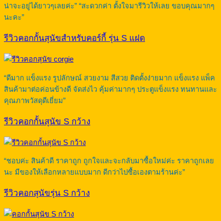
น่าจะอยู่ได้ยาวๆเลยค่ะ” “สะดวกค่า ตั้งใจมารีวิวให้เลย ขอบคุณมากๆ
นะคะ”
รีวิวคอกกั้นสุนัขสำหรับคอร์กี้ รุ่น S แฝด
“ดีมาก แข็งแรง รูปลักษณ์ สวยงาม สีสวย ติดตั้งง่ายมาก แข็งแรง แพ็ค
สินค้ามาต่อค่อนข้างดี จัดส่งไว คุ้มค่ามากๆ ประตูแข็งแรง ทนทานและ
คุณภาพวัสดุดีเยี่ยม”
รีวิวคอกกั้นสุนัข S กว้าง
“ชอบค่ะ สินค้าดี ราคาถูก ถูกใจและจะกลับมาซื้อใหม่ค่ะ ราคาถูกเลย
นะ มีของให้เลือกหลายแบบมาก ดีกว่าไปซื้อเองตามร้านค่ะ”
รีวิวคอกสุนัขรุ่น S กว้าง