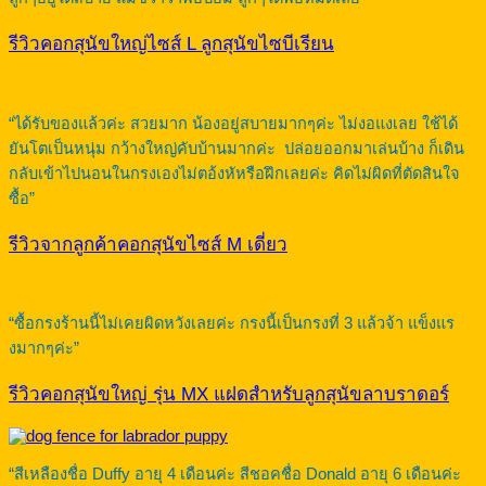
รีวิวคอกสุนัขใหญ่ไซส์ L ลูกสุนัขไซบีเรียน
“ได้รับของแล้วค่ะ สวยมาก น้องอยู่สบายมากๆค่ะ ไม่งอแงเลย ใช้ได้
ยันโตเป็นหนุ่ม กว้างใหญ่คับบ้านมากค่ะ ปล่อยออกมาเล่นบ้าง ก็เดิน
กลับเข้าไปนอนในกรงเองไม่ตอ้งหัหรือฝึกเลยค่ะ คิดไม่ผิดที่ตัดสินใจ
ซื้อ”
รีวิวจากลูกค้าคอกสุนัขไซส์ M เดี่ยว
“ซื้อกรงร้านนี้ไม่เคยผิดหวังเลยค่ะ กรงนี้เป็นกรงที่ 3 แล้วจ้า แข็งแร
งมากๆค่ะ”
รีวิวคอกสุนัขใหญ่ รุ่น MX แฝดสำหรับลูกสุนัขลาบราดอร์
“สีเหลืองชื่อ Duffy อายุ 4 เดือนค่ะ สีชอคชื่อ Donald อายุ 6 เดือนค่ะ