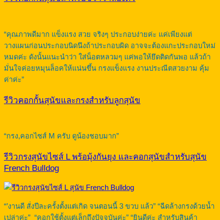
“คุณภาพดีมาก แข็งแรง สวย จริงๆ ประกอบง่ายค่ะ แค่เพียงแต่
วางแผนก่อนประกอบนิดนึงถ้าประกอบผิด อาจจะต้องแกะประกอบใหม่
หมดค่ะ ดังนั้นแนะนำว่า ใส่น็อตหลวมๆ แค่พอให้ยึดติดกันพอ แล้วถ้า
มั่นใจค่อยหมุนล็อคให้แน่นขึ้น กรงแข็งแรง งานประณีตสวยงาม คุ้ม
ค่าค่ะ”
รีวิวคอกกั้นสุนัขและกรงสำหรับลูกสุนัข
“กรง,คอกไซส์ M ครับ ดูน้องชอบมาก”
รีวิวกรงสุนัขไซส์ L พร้อมุ้งกันยุง และคอกสุนัขสำหรับสุนัข
French Bulldog
“’งานดี สั่งปีละครั้งตั้งแต่เกิด จนตอนนี้ 3 ขวบ แล้ว” “ฉีดล้างกรงด้วยน้ำ
เปล่าค่ะ” “คอกใช้ตั้งแต่เล็กถึงปัจจุบันค่ะ” “ยินดีค่ะ สำหรับสินค้า