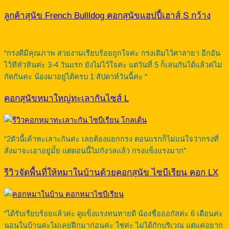
ลูกค้าสุนัข French Bullldog คอกสุนัขแฮปปี้เฮาส์ S กว้าง
“กรงดีมีคุณภาพ สวยงามเรียบร้อยถูกใจค่ะ กรงเดิมไว้ศาลายา อีกอัน
ไว้ทีหัวหินค่ะ 3-4 วันแรก ยังไม่ไว้ใจค่ะ แต่วันที่ 5 ก็เล่นกันได้แล้วค่ไม่
กัดกันคะ น้องมาอยู่ได้ครบ 1 สัปดาห์วันนี้ค่ะ “
คอกสุนัขหมาใหญ่ทะเลากันไซส์ L
“2ตัวนี้เค้าทะเลาะกันค่ะ เลยต้องแยกกรง ตอนแรกก็ไม่แน่ใจว่ากรงที่
สั่งมาจะเอาอยู่มั้ย แต่ตอนนี้ไม่กังวลแล้ว กรงแข็งแรงมาก”
รีวิวจัดพื้นที่ให้หมาในบ้านด้วยคอกสุนัข ไซบีเรียน คอก LX
“ได้รับเรียบร้อยแล้วค่ะ ดูแข็งแรงทนทายดี น้องชื่อออกัสค่ะ 6 เดือนค่ะ
นอนในบ้านค่ะไม่เคยฝึกมาก่อนค่ะ ใช่ค่ะ ไม่ได้กักบริเวณ แต่แค่อยาก