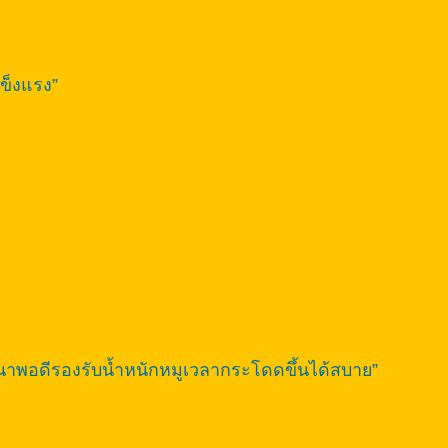
แข็งแรง”
ๆ หนาพอดีรองรับน้ำหนักหมูเวลากระโดดขึ้นได้สบาย”