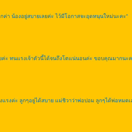
ากค่า น้องอยู่สบายเลยค่ะ ไว้มีโอกาสจะอุดหนุนใหม่นะคะ”
ลยค่ะ ทนแรงเจ้าตัวนี้ได้จนถึงโตแน่นอนค่ะ ขอบคุณมากนะค
แรงค่ะ ลูกๆอยู่ได้สบาย แม่ชิวาว่าพ่อปอม ลูกๆได้พ่อหมดเ