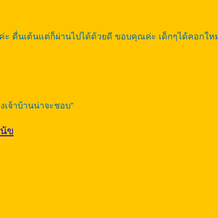
่ะ ตื่นเต้นแต่ก็ผ่านไปได้ด้วยดี ขอบคุณค่ะ เด็กๆได้คอกใหม
างเจ้าบ้านน่าจะชอบ”
ุนัข