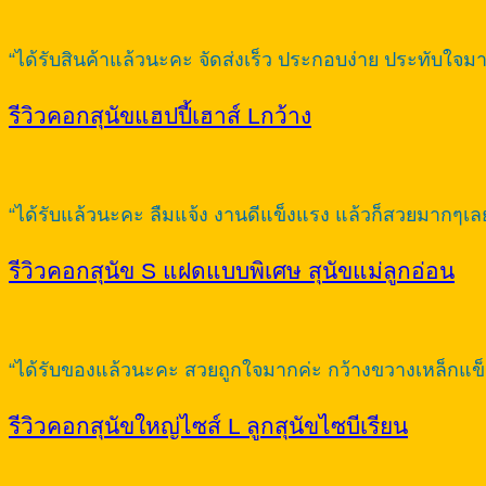
“ได้รับสินค้าแล้วนะคะ จัดส่งเร็ว ประกอบง่าย ประทับใจม
รีวิวคอกสุนัขแฮปปี้เฮาส์ Lกว้าง
“ได้รับแล้วนะคะ ลืมแจ้ง งานดีแข็งแรง แล้วก็สวยมากๆเ
รีวิวคอกสุนัข S แฝดแบบพิเศษ สุนัขแม่ลูกอ่อน
“ได้รับของแล้วนะคะ สวยถูกใจมากค่ะ กว้างขวางเหล็กแข็ง
รีวิวคอกสุนัขใหญ่ไซส์ L ลูกสุนัขไซบีเรียน