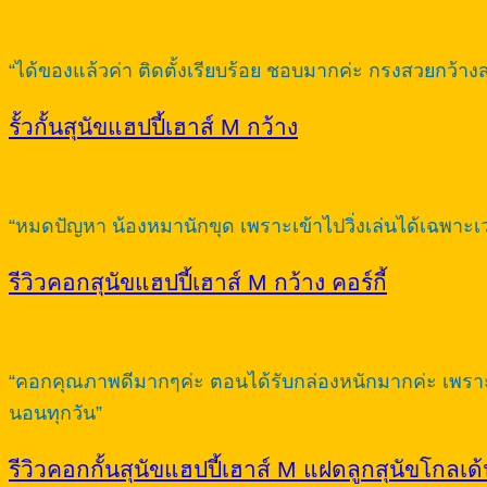
“ได้ของแล้วค่า ติดตั้งเรียบร้อย ชอบมากค่ะ กรงสวยกว้า
รั้วกั้นสุนัขแฮปปี้เฮาส์ M กว้าง
“หมดปัญหา น้องหมานักขุด เพราะเข้าไปวิ่งเล่นได้เฉพาะเวลา
รีวิวคอกสุนัขแฮปปี้เฮาส์ M กว้าง คอร์กี้
“คอกคุณภาพดีมากๆค่ะ ตอนได้รับกล่องหนักมากค่ะ เพราะเห
นอนทุกวัน”
รีวิวคอกกั้นสุนัขแฮปปี้เฮาส์ M แฝดลูกสุนัขโกลเด