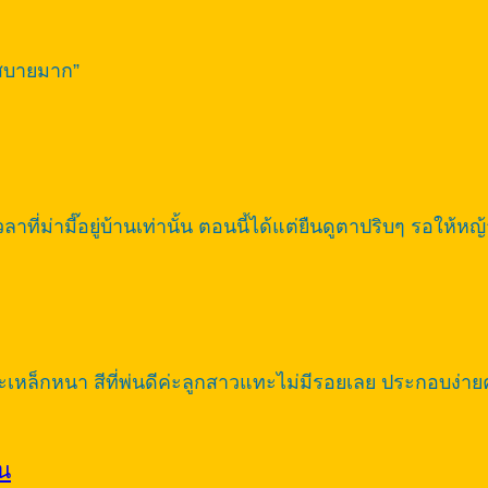
งสบายมาก”
ที่ม่ามี๊อยู่บ้านเท่านั้น ตอนนี้ได้แต่ยืนดูตาปริบๆ รอให้ห
ล็กหนา สีที่พ่นดีค่ะลูกสาวแทะไม่มีรอยเลย ประกอบง่ายค่ะ
้น