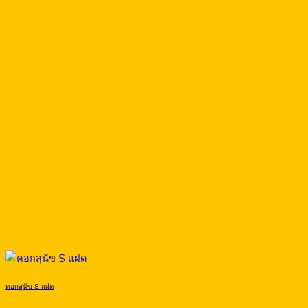
คอกสุนัข S แฝด