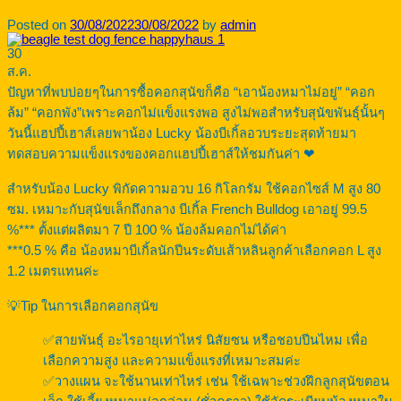
Posted on
30/08/2022
30/08/2022
by
admin
30
ส.ค.
ปัญหาที่พบบ่อยๆในการซื้อคอกสุนัขก็คือ “เอาน้องหมาไม่อยู่” “คอก
ล้ม” “คอกพัง”เพราะคอกไม่แข็งแรงพอ สูงไม่พอสำหรับสุนัขพันธุ์นั้นๆ
วันนี้แฮปปี้เฮาส์เลยพาน้อง Lucky น้องบีเกิ้ลอวบระยะสุดท้ายมา
ทดสอบความแข็งแรงของคอกแฮปปี้เฮาส์ให้ชมกันค่า ❤
สำหรับน้อง Lucky พิกัดความอวบ 16 กิโลกรัม ใช้คอกไซส์ M สูง 80
ซม. เหมาะกับสุนัขเล็กถึงกลาง บีเกิ้ล French Bulldog เอาอยู่ 99.5
%*** ตั้งแต่ผลิตมา 7 ปี 100 % น้องล้มคอกไม่ได้ค่า
***0.5 % คือ น้องหมาบีเกิ้ลนักปีนระดับเส้าหลินลูกค้าเลือกคอก L สูง
1.2 เมตรแทนค่ะ
💡Tip ในการเลือกคอกสุนัข
✅สายพันธุ์ อะไรอายุเท่าไหร่ นิสัยซน หรือชอบปีนไหม เพื่อ
เลือกความสูง และความแข็งแรงที่เหมาะสมค่ะ
✅วางแผน จะใช้นานเท่าไหร่ เช่น ใช้เฉพาะช่วงฝึกลูกสุนัขตอน