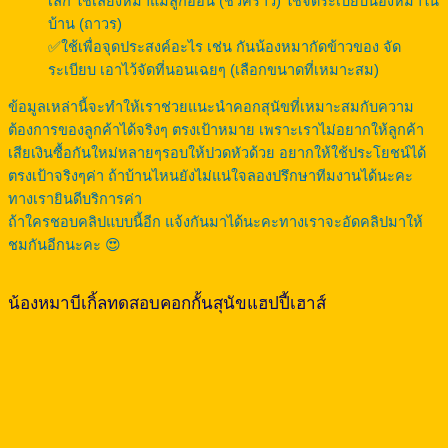
เล็ก ใช้เลี้ยงหมาแม่ลูกอ่อน (ชั่วคราว) ใช้จัดระเบียบน้องหมาใน
บ้าน (ถาวร)
✅ใช้เพื่อจุดประสงค์อะไร เช่น กันน้องหมากัดข้าวของ จัด
ระเบียบ เอาไว้จัดที่นอนเฉยๆ (เลือกขนาดที่เหมาะสม)
ข้อมูลเหล่านี้จะทำให้เราช่วยแนะนำคอกสุนัขที่เหมาะสมกับความ
ต้องการของลูกค้าได้จริงๆ ตรงเป้าหมาย เพราะเราไม่อยากให้ลูกค้า
เสียเงินซื้อกันใหม่หลายๆรอบให้ปวดหัวด้วย อยากให้ใช้ประโยชน์ได้
ตรงเป้าจริงๆค่า ถ้าบ้านไหนยังไม่แน่ใจลองปรึกษาทีมงานได้นะคะ
ทางเรายินดีบริการค่า
ถ้าใครชอบคลิปแบบนี้อีก แจ้งกันมาได้นะคะทางเราจะอัดคลิปมาให้
ชมกันอีกนะคะ 😍
น้องหมาบีเกิ้ลทดสอบคอกกั้นสุนัขแฮปปี้เฮาส์