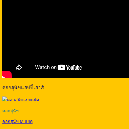
คอกสุนัขแฮปปี้เฮาส์
คอกสุนัข
คอกสุนัข M แฝด