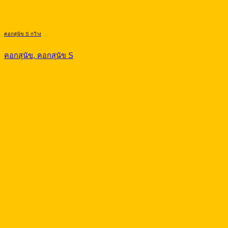
คอกสุนัข S กว้าง
คอกสุนัข, คอกสุนัข S