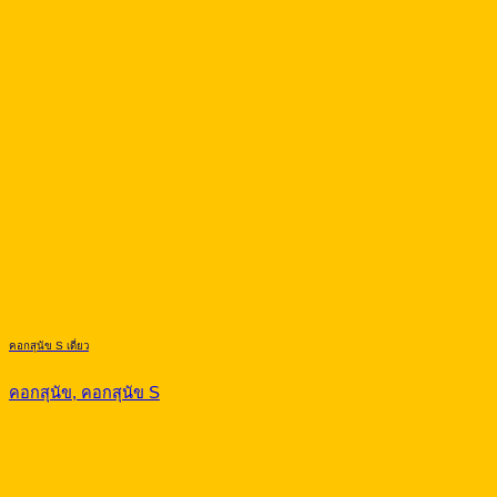
คอกสุนัข S เดี่ยว
คอกสุนัข, คอกสุนัข S