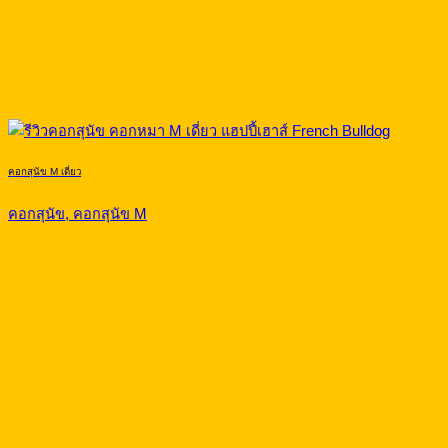
คอกสุนัข M เดี่ยว
คอกสุนัข, คอกสุนัข M