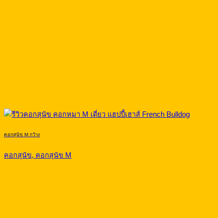
คอกสุนัข M กว้าง
คอกสุนัข, คอกสุนัข M