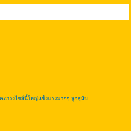
นนะคะกรงไซส์นี้ใหญ่แข็งแรงมากๆ ลูกสุนัข