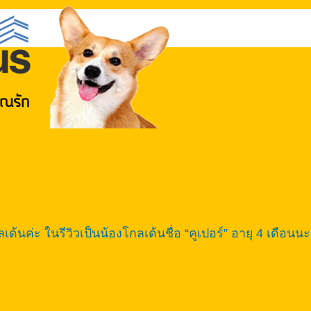
กลเด้นค่ะ ในรีวิวเป็นน้องโกลเด้นชื่อ “คูเปอร์” อายุ 4 เดือ