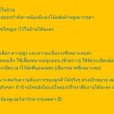
์ในบ้าน
องไปออกกำลังกายน้องมีแนวโน้มพังบ้านสูงมากๆค่า
ัขใหญ่เอาไว้ในบ้านได้นะคะ
ื่อเลือก ความสูง และความแข็งแรงที่เหมาะสมค่ะ
อนเล็ก ใช้เลี้ยงหมาแม่ลูกอ่อน (ชั่วคราว) ใช้จัดระเบียบน
ระเบียบ เอาไว้จัดที่นอนเฉยๆ (เลือกขนาดที่เหมาะสม)
มาะสมกับความต้องการของลูกค้าได้จริงๆ ตรงเป้าหมาย เพราะ
ริงๆค่า ถ้าบ้านไหนยังไม่แน่ใจลองปรึกษาทีมงานได้นะคะ ท
น้องคูเปอร์น่ารักมากๆเลยค่า 😍