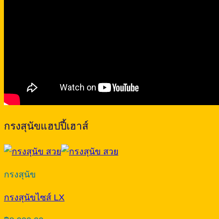
กรงสุนัขแฮปปี้เฮาส์
กรงสุนัข
กรงสุนัขไซส์ LX