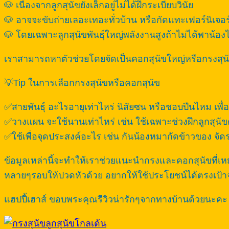
🐶 เนื่องจากลูกสุนัขยังเล็กอยู่ไม่ได้ฝึกระเบียบวินัย
🐶 อาจจะขับถ่ายเลอะเทอะทั่วบ้าน หรือกัดแทะเฟอร์นิเจอร
🐶 โดยเฉพาะลูกสุนัขพันธุ์ใหญ่พลังงานสูงถ้าไม่ได้พาน้
เราสามารถหาตัวช่วยโดยจัดเป็นคอกสุนัขใหญ่หรือกรงสุน
💡Tip ในการเลือกกรงสุนัขหรือคอกสุนัข
✅สายพันธุ์ อะไรอายุเท่าไหร่ นิสัยซน หรือชอบปีนไหม เพ
✅วางแผน จะใช้นานเท่าไหร่ เช่น ใช้เฉพาะช่วงฝึกลูกสุนัขต
✅ใช้เพื่อจุดประสงค์อะไร เช่น กันน้องหมากัดข้าวของ จัด
ข้อมูลเหล่านี้จะทำให้เราช่วยแนะนำกรงและคอกสุนัขที่เห
หลายๆรอบให้ปวดหัวด้วย อยากให้ใช้ประโยชน์ได้ตรงเป้าจ
แฮปปี้เฮาส์ ขอบพระคุณรีวิวน่ารักๆจากทางบ้านด้วยนะคะ 