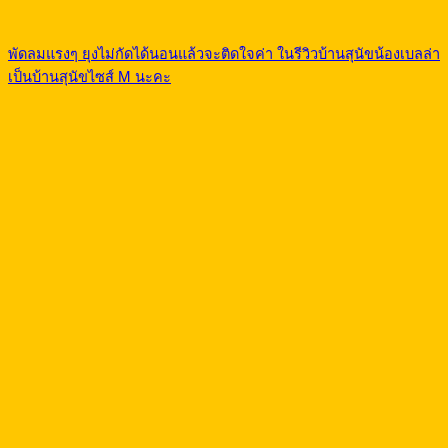
พัดลมแรงๆ ยุงไม่กัดได้นอนแล้วจะติดใจค่า ในรีวิวบ้านสุนัขน้องเบลล่า
เป็นบ้านสุนัขไซส์ M นะคะ