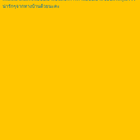
น่ารักๆจากทางบ้านด้วยนะคะ