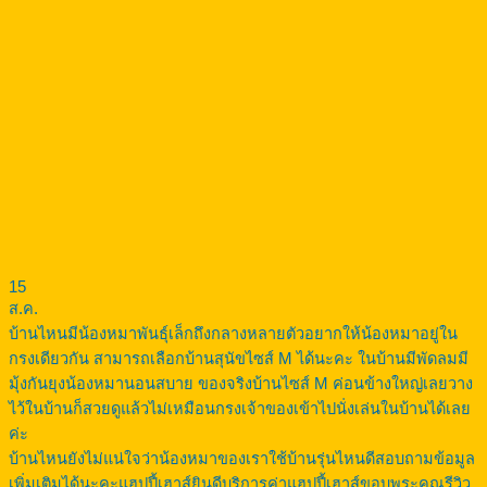
15
ส.ค.
บ้านไหนมีน้องหมาพันธุ์เล็กถึงกลางหลายตัวอยากให้น้องหมาอยู่ใน
กรงเดียวกัน สามารถเลือกบ้านสุนัขไซส์ M ได้นะคะ ในบ้านมีพัดลมมี
มุ้งกันยุงน้องหมานอนสบาย ของจริงบ้านไซส์ M ค่อนข้างใหญ่เลยวาง
ไว้ในบ้านก็สวยดูแล้วไม่เหมือนกรงเจ้าของเข้าไปนั่งเล่นในบ้านได้เลย
ค่ะ
บ้านไหนยังไม่แน่ใจว่าน้องหมาของเราใช้บ้านรุ่นไหนดีสอบถามข้อมูล
เพิ่มเติมได้นะคะแฮปปี้เฮาส์ยินดีบริการค่าแฮปปี้เฮาส์ขอบพระคุณรีวิว