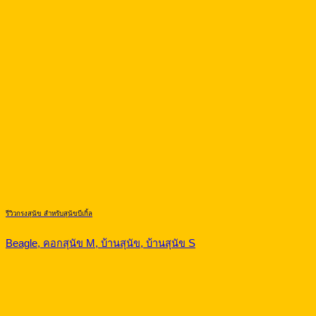
รีวิวกรงสุนัข สำหรับสุนัขบีเกิ้ล
Beagle, คอกสุนัข M, บ้านสุนัข, บ้านสุนัข S