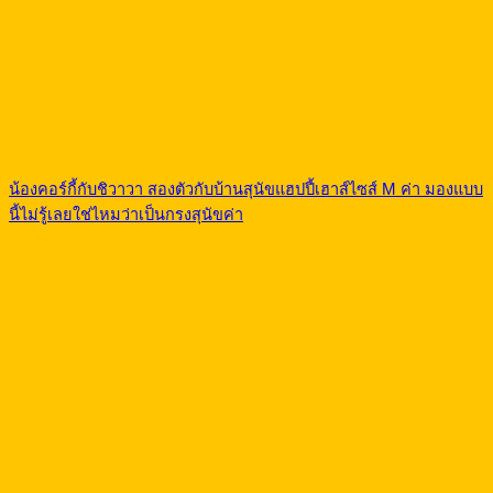
น้องคอร์กี้กับชิวาวา สองตัวกับบ้านสุนัขแฮปปี้เฮาส์ไซส์ M ค่า มองแบบ
นี้ไม่รู้เลยใช่ไหมว่าเป็นกรงสุนัขค่า