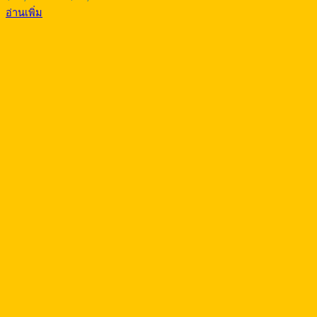
range:
อ่านเพิ่ม
฿20,000.00
through
฿20,500.00