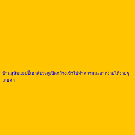
บ้านสุนัขแฮปปี้เฮาส์ประตูเปิดกว้างเข้าไปทำความสะอาดง่ายได้ง่ายๆ
เลยค่า