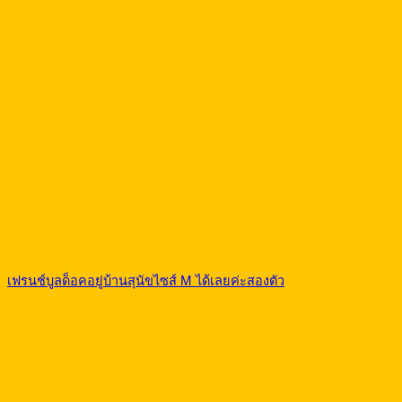
เฟรนช์บูลด็อคอยู่บ้านสุนัขไซส์ M ได้เลยค่ะสองตัว