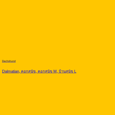
Dachshund
Dalmatian, คอกสุนัข, คอกสุนัข M, บ้านสุนัข L