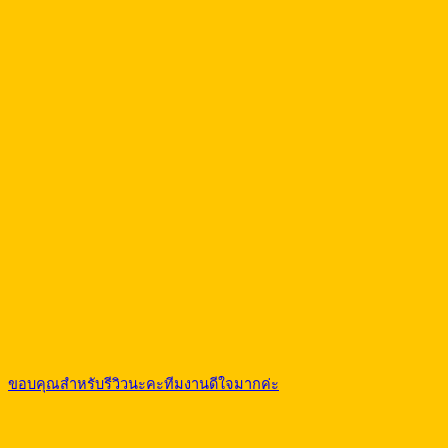
ขอบคุณสำหรับรีวิวนะคะทีมงานดีใจมากค่ะ