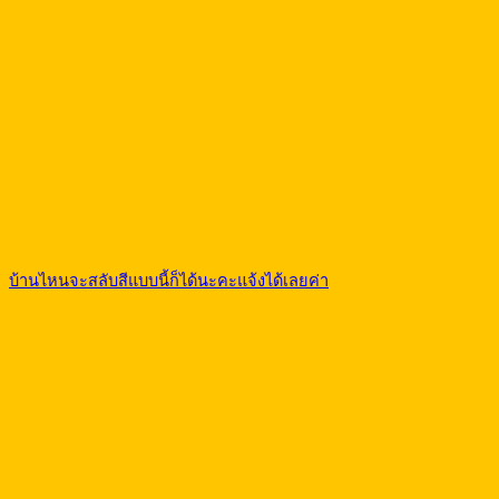
บ้านไหนจะสลับสีแบบนี้ก็ได้นะคะแจ้งได้เลยค่า