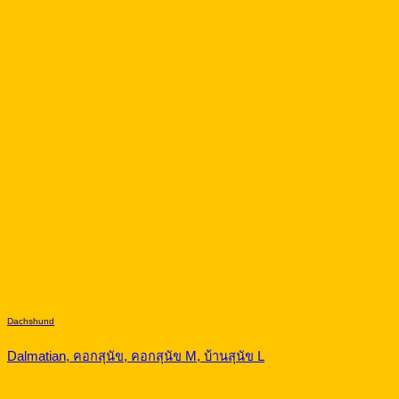
Dachshund
Dalmatian, คอกสุนัข, คอกสุนัข M, บ้านสุนัข L