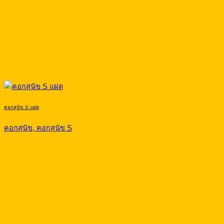
คอกสุนัข S แฝด
คอกสุนัข, คอกสุนัข S