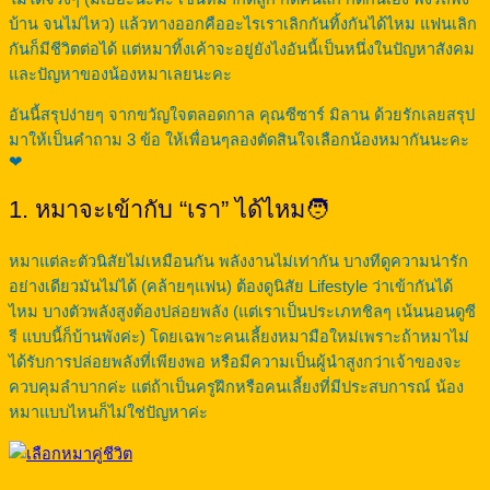
บ้าน จนไม่ไหว) แล้วทางออกคืออะไรเราเลิกกันทิ้งกันได้ไหม แฟนเลิก
กันก็มีชีวิตต่อได้ แต่หมาทิ้งเค้าจะอยู่ยังไงอันนี้เป็นหนึ่งในปัญหาสังคม
และปัญหาของน้องหมาเลยนะคะ
อันนี้สรุปง่ายๆ จากขวัญใจตลอดกาล คุณซีซาร์ มิลาน ด้วยรักเลยสรุป
มาให้เป็นคำถาม 3 ข้อ ให้เพื่อนๆลองตัดสินใจเลือกน้องหมากันนะคะ
❤
1. หมาจะเข้ากับ “เรา” ได้ไหม🧑
หมาแต่ละตัวนิสัยไม่เหมือนกัน พลังงานไม่เท่ากัน บางทีดูความน่ารัก
อย่างเดียวมันไม่ได้ (คล้ายๆแฟน) ต้องดูนิสัย Lifestyle ว่าเข้ากันได้
ไหม บางตัวพลังสูงต้องปล่อยพลัง (แต่เราเป็นประเภทชิลๆ เน้นนอนดูซี
รี แบบนี้ก็บ้านพังค่ะ) โดยเฉพาะคนเลี้ยงหมามือใหม่เพราะถ้าหมาไม่
ได้รับการปล่อยพลังที่เพียงพอ หรือมีความเป็นผู้นำสูงกว่าเจ้าของจะ
ควบคุมลำบากค่ะ แต่ถ้าเป็นครูฝึกหรือคนเลี้ยงที่มีประสบการณ์ น้อง
หมาแบบไหนก็ไม่ใช่ปัญหาค่ะ