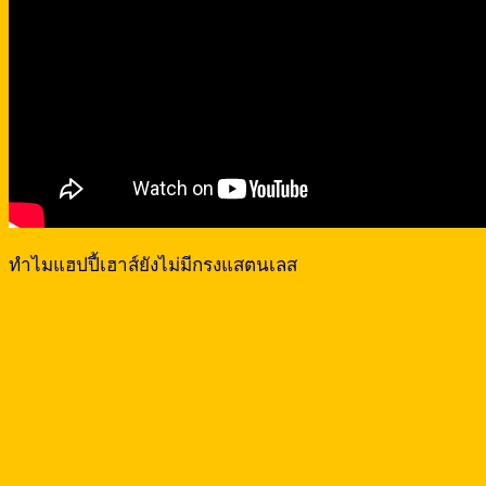
ทำไมแฮปปี้เฮาส์ยังไม่มีกรงแสตนเลส