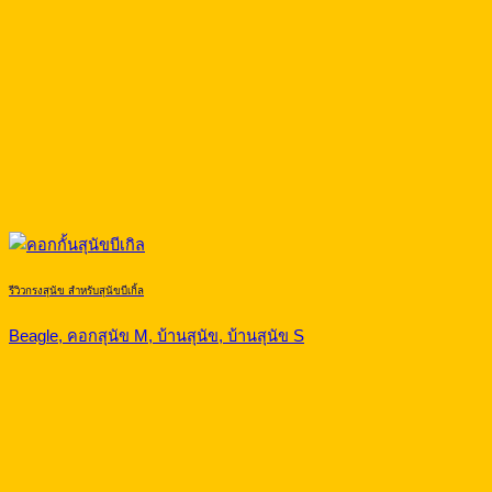
รีวิวกรงสุนัข สำหรับสุนัขบีเกิ้ล
Beagle, คอกสุนัข M, บ้านสุนัข, บ้านสุนัข S