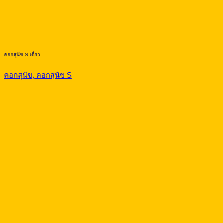
คอกสุนัข S เดี่ยว
คอกสุนัข, คอกสุนัข S