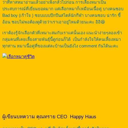
ว่าที่ทาสหมาอ่านแล้วอย่าเพิ่งกลัวไปก่อน การเลี้ยงหมาเป็น
ประสบการณ์ที่เยี่ยมยอดมาก แต่เลือกหมาก็เหมือนเนื้อคู่ บางคนชอบ
Bad boy (เร้าใจ ) ชอบแบบบึกบึนสไตล์นักกีฬา บางคนชอบ น่ารัก ขี้
อ้อน ชอบไม่พอต้องดูด้วยว่าเราเอาอยู่ไหมด้วยนะคะ อิอิ😆
เราต้องรู้จักเลือกตัวที่เหมาะสมกับเราแค่นั้นเอง แนะนำง่ายๆลองเข้า
กลุ่มคนที่เคยเลี้ยงสายพันธุ์นี้ดูก่อนก็ได้ เป็นกำลังใจให้คนเลี้ยงหมา
ทุกท่าน หมาเนื้อคู่ที่ของแต่ละบ้านเป็นยังไง comment กันได้นะคะ
ผู้เขียนบทความ คุณทราย CEO Happy Haus