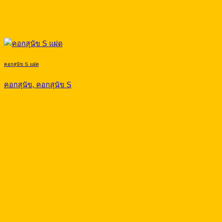
คอกสุนัข S แฝด
คอกสุนัข, คอกสุนัข S