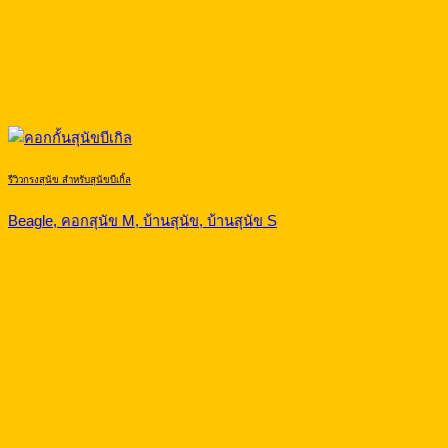
รีวิวกรงสุนัข สำหรับสุนัขบีเกิ้ล
Beagle, คอกสุนัข M, บ้านสุนัข, บ้านสุนัข S