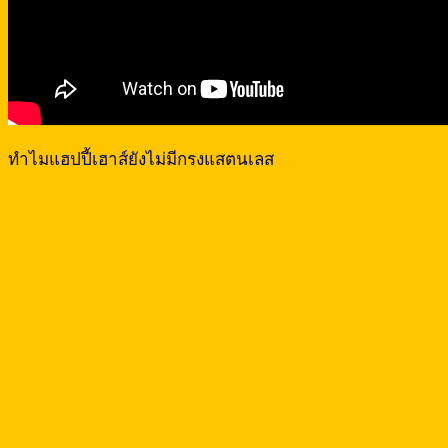
ทำไมแฮปปี้เฮาส์ยังไม่มีกรงแสตนเลส