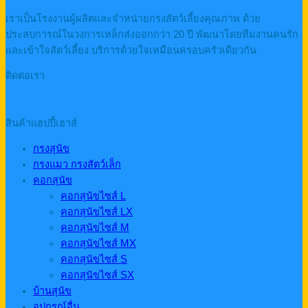
เราเป็นโรงงานผู้ผลิตและจำหน่ายกรงสัตว์เลี้ยงคุณภาพ ด้วย
ประสบการณ์ในวงการเหล็กส่งออกกว่า 20 ปี พัฒนาโดยทีมงานคนรัก
และเข้าใจสัตว์เลี้ยง บริการด้วยใจเหมือนครอบครัวเดียวกัน
ติดต่อเรา
สินค้าแฮปปี้เฮาส์
กรงสุนัข
กรงแมว กรงสัตว์เล็ก
คอกสุนัข
คอกสุนัขไซส์ L
คอกสุนัขไซส์ LX
คอกสุนัขไซส์ M
คอกสุนัขไซส์ MX
คอกสุนัขไซส์ S
คอกสุนัขไซส์ SX
บ้านสุนัข
อุปกรณ์อื่น