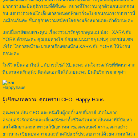
มากกว่าและมีพฤติกรรมที่ดีขึ้นค่ะ อย่างที่โรงงาน ทุกตัวนอนแยกกรง
กัน แต่บางตัวเช่นโอเลี้ยงเวลาฝนตกฟ้าผ่าก็จะไปขอนอนกรงกับบราวนี่
เหมือนกันค่ะ ขึ้นอยู่กับความสมัครใจของนอ้งหมาแต่ละตัวด้วยนะคะ
แฮปปี้เฮาส์ขอบพระคุณ เรื่องราวน่ารักๆจากคุณแม่ น้อง XARA กับ
YORK ด้วยนะคะ คุณแม่ห่วงใย ข้อมูลแน่นมากๆ แฟนๆ เยอรมันเชพ
เพิร์ด โอกาสหน้าจะมาเล่าเรื่องของน้อง XARA กับ YORK ให้ฟังกัน
ต่อนะคะ
ในรีวิวเป็นคอกไซส์ L กับกรงไซส์ XL นะคะ สนใจกรงสุนัขที่พัฒนาจาก
ทีมงานคนรักสุนัข ติดต่อแอดมินได้เลยนะคะ ยินดีบริการมากๆค่า
ผู้เขียนบทความ คุณทราย CEO Happy Haus
คุณทรายเป็น CEO และหนึ่งในผู้ก่อตั้งแฮปปี้เฮาส์ เกิดในจาก
ครอบครัวรักสุนัขและเลี้ยงสุนัขมาทั้งชีวิตส่วนมากเป็นหมาที่มีปัญหา
สนใจศึกษาและหาทางแก้ปัญหาหมาของครอบครัวเราเองมาอย่าง
ยาวนาน เขียนบทความและทำคลิปแชร์ประสบการณ์ด้วยความหวังว่า