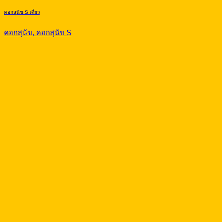
คอกสุนัข S เดี่ยว
คอกสุนัข, คอกสุนัข S