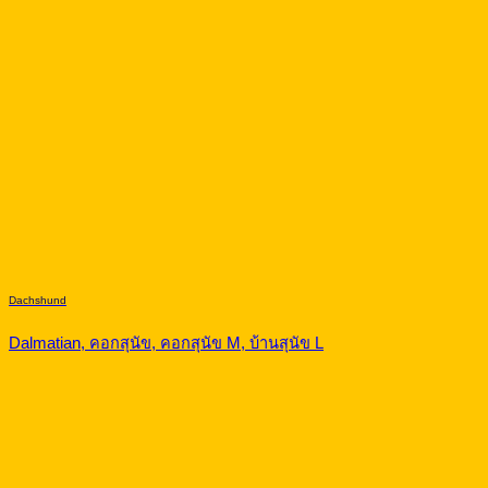
Dachshund
Dalmatian, คอกสุนัข, คอกสุนัข M, บ้านสุนัข L