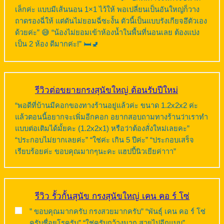
เล็กค่ะ แบบมีเส้นนอน 1×1 ไว้ให้ พอเปลี่ยนเป็นอันใหญ่ก็วาง
ถาดรองฉี่ให้ แต่ดันไม่ยอมฉี่ซะงั้น ตัวนี้เป็นแบบรังเกียจอึตัวเอง
ด้วยค่ะ” 😅 “น้องไม่ยอมเข้าห้องน้ำในพื้นที่นอนเลย ต้องแบ่ง
เป็น 2 ห้อง ดีมากค่ะ!” 🛏️🚽
รีวิวต่อขยายกรงสุนัขใหญ่ ต้อนรับปีใหม่
“พอดีที่บ้านมีคอกของทางร้านอยู่แล้วค่ะ ขนาด 1.2x2x2 ค่ะ
แล้วตอนนี้อยากจะเพิ่มอีกคอก อยากสอบถามทางร้านว่าเราทำ
แบบต่อเติมได้มั้ยคะ (1.2x2x1) หรือว่าต้องสั่งใหม่เลยคะ”
“ประกอบไม่ยากเลยค่ะ” “ใช่ค่ะ เกิน 5 ปีค่ะ” “ประกอบเสร็จ
เรียบร้อยค่ะ ขอบคุณมากๆนะคะ แฮปปี้นิวเยียค่าาา”
รีวิว รั้วกั้นสุนัข กรงสุนัขใหญ่ เคน คอ ร์ โซ่
” ขอบคุณมากครับ กรงสวยมากครับ” “พันธุ์ เคน คอ ร์ โซ่
ครับชื่อยูโรครับ” “ใช่ครับกว้างมาก สวยไปอีกแบบ”