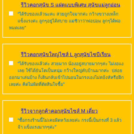
รีวิวคอกสุนัข S แฝดแบบพิเศษ สุนัขแม่ลูกอ่อน
“ได้รับของแล้วนะคะ สวยถูกใจมากค่ะ กว้างขวางเหล็ก
แข็งแรงค่ะ ลูกๆอยู่ได้สบาย แม่ชิวาว่าพ่อปอม ลูกๆได้พ่อ
หมดเลย”
รีวิวคอกสุนัขใหญ่ไซส์ L ลูกสุนัขไซบีเรียน
“ได้รับของแล้วค่ะ สวยมาก น้องอยู่สบายมากๆค่ะ ไม่งอแง
เลย ใช้ได้ยันโตเป็นหนุ่ม กว้างใหญ่คับบ้านมากค่ะ ปล่อย
ออกมาเล่นบ้าง ก็เดินกลับเข้าไปนอนในกรงเองไม่ตอ้งหัหรือฝึก
เลยค่ะ คิดไม่ผิดที่ตัดสินใจซื้อ”
รีวิวจากลูกค้าคอกสุนัขไซส์ M เดี่ยว
“ซื้อกรงร้านนี้ไม่เคยผิดหวังเลยค่ะ กรงนี้เป็นกรงที่ 3 แล้ว
จ้า แข็งแรงมากๆค่ะ”