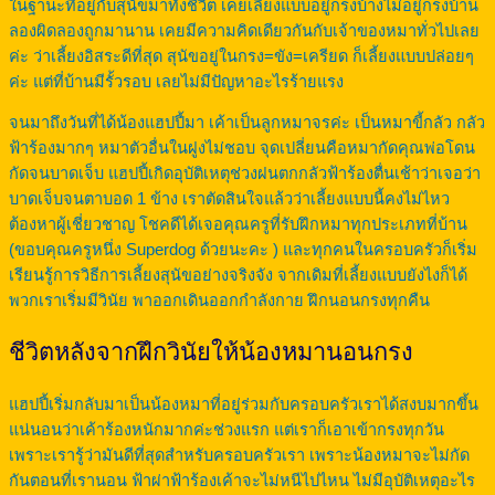
ในฐานะที่อยู่กับสุนัขมาทั้งชีวิต เคยเลี้ยงแบบอยู่กรงบ้างไม่อยู่กรงบ้าน
ลองผิดลองถูกมานาน เคยมีความคิดเดียวกันกับเจ้าของหมาทั่วไปเลย
ค่ะ ว่าเลี้ยงอิสระดีที่สุด สุนัขอยู่ในกรง=ขัง=เครียด ก็เลี้ยงแบบปล่อยๆ
ค่ะ แต่ที่บ้านมีรั้วรอบ เลยไม่มีปัญหาอะไรร้ายแรง
จนมาถึงวันที่ได้น้องแฮปปี้มา เค้าเป็นลูกหมาจรค่ะ เป็นหมาขี้กลัว กลัว
ฟ้าร้องมากๆ หมาตัวอื่นในฝูงไม่ชอบ จุดเปลี่ยนคือหมากัดคุณพ่อโดน
กัดจนบาดเจ็บ แฮปปี้เกิดอุบัติเหตุช่วงฝนตกกลัวฟ้าร้องตื่นเช้าว่าเจอว่า
บาดเจ็บจนตาบอด 1 ข้าง เราตัดสินใจแล้วว่าเลี้ยงแบบนี้คงไม่ไหว
ต้องหาผู้เชี่ยวชาญ โชคดีได้เจอคุณครูที่รับฝึกหมาทุกประเภทที่บ้าน
(ขอบคุณครูหนึ่ง Superdog ด้วยนะคะ ) และทุกคนในครอบครัวก็เริ่ม
เรียนรู้การวิธีการเลี้ยงสุนัขอย่างจริงจัง จากเดิมที่เลี้ยงแบบยังไงก็ได้
พวกเราเริ่มมีวินัย พาออกเดินออกกำลังกาย ฝึกนอนกรงทุกคืน
ชีวิตหลังจากฝึกวินัยให้น้องหมานอนกรง
แฮปปี้เริ่มกลับมาเป็นน้องหมาที่อยู่ร่วมกับครอบครัวเราได้สงบมากขึ้น
แน่นอนว่าเค้าร้องหนักมากค่ะช่วงแรก แต่เราก็เอาเข้ากรงทุกวัน
เพราะเรารู้ว่ามันดีที่สุดสำหรับครอบครัวเรา เพราะน้องหมาจะไม่กัด
กันตอนที่เรานอน ฟ้าผ่าฟ้าร้องเค้าจะไม่หนีไปไหน ไม่มีอุบัติเหตุอะไร