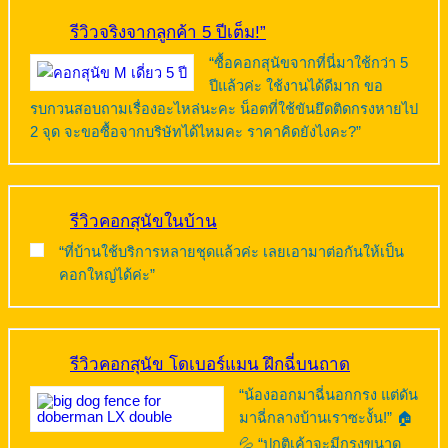
รีวิวจริงจากลูกค้า 5 ปีเต็ม!”
“ซื้อคอกสุนัขจากที่นี่มาใช้กว่า 5
ปีแล้วค่ะ ใช้งานได้ดีมาก ขอ
รบกวนสอบถามเรื่องอะไหล่นะคะ น็อตที่ใช้ขันยึดติดกรงหายไป
2 จุด จะขอซื้อจากบริษัทได้ไหมคะ ราคาคิดยังไงคะ?”
รีวิวคอกสุนัขในบ้าน
“ที่บ้านใช้บริการหลายชุดแล้วค่ะ เลยเอามาต่อกันให้เป็น
คอกใหญ่ได้ค่ะ”
รีวิวคอกสุนัข โดเบอร์แมน ฝึกฉี่บนถาด
“น้องออกมาฉี่นอกกรง แต่ดัน
มาฉี่กลางบ้านเราซะงั้น!” 🏠
💦 “ปกติเค้าจะมีกรงขนาด