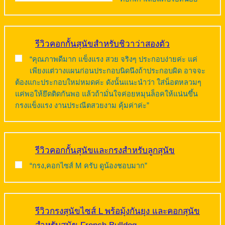
รีวิวคอกกั้นสุนัขสำหรับชิวาว่าสองตัว
“คุณภาพดีมาก แข็งแรง สวย จริงๆ ประกอบง่ายค่ะ แค่
เพียงแต่วางแผนก่อนประกอบนิดนึงถ้าประกอบผิด อาจจะ
ต้องแกะประกอบใหม่หมดค่ะ ดังนั้นแนะนำว่า ใส่น็อตหลวมๆ
แค่พอให้ยึดติดกันพอ แล้วถ้ามั่นใจค่อยหมุนล็อคให้แน่นขึ้น
กรงแข็งแรง งานประณีตสวยงาม คุ้มค่าค่ะ”
รีวิวคอกกั้นสุนัขและกรงสำหรับลูกสุนัข
“กรง,คอกไซส์ M ครับ ดูน้องชอบมาก”
รีวิวกรงสุนัขไซส์ L พร้อมุ้งกันยุง และคอกสุนัข