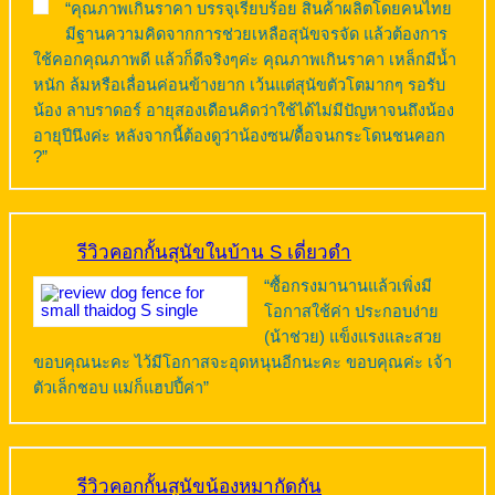
“คุณภาพเกินราคา บรรจุเรียบร้อย สินค้าผลิตโดยคนไทย
มีฐานความคิดจากการช่วยเหลือสุนัขจรจัด แล้วต้องการ
ใช้คอกคุณภาพดี แล้วก็ดีจริงๆค่ะ คุณภาพเกินราคา เหล็กมีน้ำ
หนัก ล้มหรือเลื่อนค่อนข้างยาก เว้นแต่สุนัขตัวโตมากๆ รอรับ
น้อง ลาบราดอร์ อายุสองเดือนคิดว่าใช้ได้ไม่มีปัญหาจนถึงน้อง
อายุปีนึงค่ะ หลังจากนี้ต้องดูว่าน้องซน/ดื้อจนกระโดนชนคอก
?”
รีวิวคอกกั้นสุนัขในบ้าน S เดี่ยวดำ
“ซื้อกรงมานานแล้วเพิ่งมี
โอกาสใช้ค่า ประกอบง่าย
(น้าช่วย) แข็งแรงและสวย
ขอบคุณนะคะ ไว้มีโอกาสจะอุดหนุนอีกนะคะ ขอบคุณค่ะ เจ้า
ตัวเล็กชอบ แม่ก็แฮปปี้ค่า”
รีวิวคอกกั้นสุนัขน้องหมากัดกัน