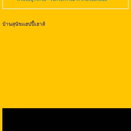
บ้านสุนัขแฮปปี้เฮาส์