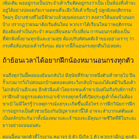
เพิ่มเติม พออยู่กรงเป็นประจำเค้าเริ่มติดอยู่กรงว่าเป็น เป็นห้องที่เค้าจะ
อยู่ได้อย่างปลอดภัยเราอดทนที่จะฝึกให้เค้าเรียนรู้ ปลูกฝังพฤติกรรม
ใหม่ๆ มีบางช่วงที่ไม่มีฟ้าผ่าแล้วคุณพ่อบอกว่า สงสารให้นอนข้างนอก
บ้าง ปรากฎว่าฝนมาต้อเริ่มต้นใหม่ พวกเราได้เรียนใหม่ว่าพฤติกรรม
ต้องต้องทำเป็นประจำ คนเปลี่ยนหมาก็เปลี่ยน การนอนกรงต้องเป็น
ที่พักพิงทั้งยามทุกข์และยามสุข ต้องปรับทัศนคติเจ้าของอย่างเราๆ ว่า
กรงคือห้องของเค้าจริงๆนะ ต่อจากนี้ก็นอนกรงทุกคืนไปเลยค่ะ
ถ้าย้อนเวลาได้อยากฝึกน้องหมานอนกรงทุกตัว
จนถึงทุกวันนี้พอมองย้อนกลับไป มีสุนัขที่รักมากหนึ่งตัวเค้าหายไป ปีน
รั้วเก่งมากวิ่งไปส่งนอกบ้านตลอดแต่จะวิ่งกลับบ้านเองได้แต่มีวันนึงเค้า
ไม่กลับบ้านอีกเลย อีกตัวนึงเค้าโดยรถชนเค้าขาเป๋แต่ไม่ถึงกับพิการถ้า
เราฝึกเค้าอยู่กรงแต่แรกเอาเข้ากรงทุกครั้งที่เปิดประตูเค้าก็คงไม่ต้อง
ขาเป๋ ไม่มีใครรู้ว่าเหตุการณ์แย่ๆจะเกิดขึ้นเมื่อไหร่ การฝึกวินัยการฝึก
การอยู่กรงเป็นตัวช่วยป้องกันปัญหาเหล่านี้ได้ อาจจะลำบากแต่ต้นแต่
เป็นหลักประกันว่าทั้งน้องหมาและเจ้าของจะมีคุณภาพชีวิตที่ดีในระยะ
ยาวอย่างแน่นอนค่ะ
ตอนนี้หมาทุกตัวที่โรงงาน หมาจร 6 ตัว บีเกิล 1 ตัว พวกเรามีกฎ ทุกตัว