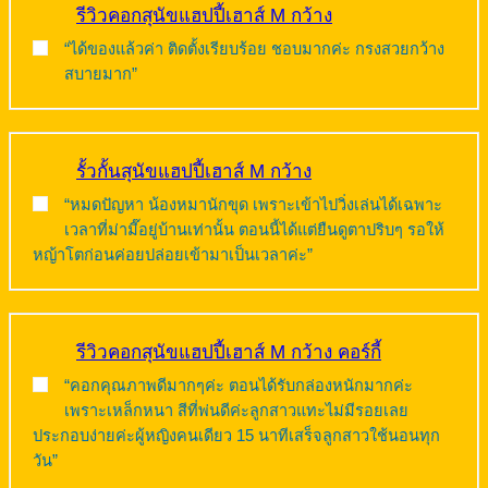
รีวิวคอกสุนัขแฮปปี้เฮาส์ M กว้าง
“ได้ของแล้วค่า ติดตั้งเรียบร้อย ชอบมากค่ะ กรงสวยกว้าง
สบายมาก”
รั้วกั้นสุนัขแฮปปี้เฮาส์ M กว้าง
“หมดปัญหา น้องหมานักขุด เพราะเข้าไปวิ่งเล่นได้เฉพาะ
เวลาที่ม่ามี๊อยู่บ้านเท่านั้น ตอนนี้ได้แต่ยืนดูตาปริบๆ รอให้
หญ้าโตก่อนค่อยปล่อยเข้ามาเป็นเวลาค่ะ”
รีวิวคอกสุนัขแฮปปี้เฮาส์ M กว้าง คอร์กี้
“คอกคุณภาพดีมากๆค่ะ ตอนได้รับกล่องหนักมากค่ะ
เพราะเหล็กหนา สีที่พ่นดีค่ะลูกสาวแทะไม่มีรอยเลย
ประกอบง่ายค่ะผู้หญิงคนเดียว 15 นาทีเสร็จลูกสาวใช้นอนทุก
วัน”