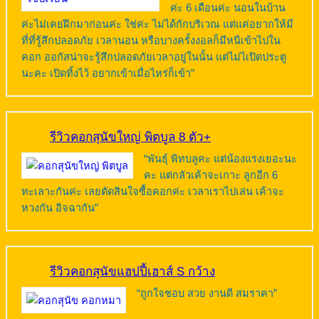
ค่ะ 6 เดือนค่ะ นอนในบ้าน
ค่ะไม่เคยฝึกมาก่อนค่ะ ใช่ค่ะ ไม่ได้กักบริเวณ แต่แค่อยากให้มี
ที่ที่รู้สึกปลอดภัย เวลานอน หรือบางครั้งงอลก็มีหนีเข้าไปใน
คอก ออกัสน่าจะรู้สึกปลอดภัยเวลาอยู่ในนั้น แต่ไม่ไเปิดประตู
นะคะ เปิดทิ้งไว้ อยากเข้าเมื่อไหร่ก็เข้า”
รีวิวคอกสุนัขใหญ่ พิตบูล 8 ตัว+
“พันธุ์ พิทบลูคะ แต่น้องแรงเยอะนะ
คะ แต่กลัวเค้าจะเกาะ ลูกอีก 6
ทะเลาะกันค่ะ เลยตัดสินใจซื้อคอกค่ะ เวลาเราไปเล่น เค้าจะ
หวงกัน อิจฉากัน”
รีวิวคอกสุนัขแฮปปี้เฮาส์ S กว้าง
“ถูกใจชอบ สวย งานดี สมราคา”