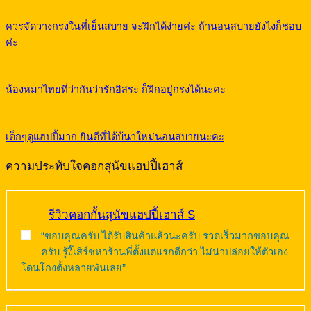
ควรจัดวางกรงในที่เย็นสบาย จะฝึกได้ง่ายค่ะ ถ้านอนสบายยังไงก็ชอบ
ค่ะ
น้องหมาไทยที่ว่ากันว่ารักอิสระ ก็ฝึกอยู่กรงได้นะคะ
เด็กๆดูแฮปปี้มาก ยินดีที่ได้บ้นาใหม่นอนสบายนะคะ
ความประทับใจคอกสุนัขแฮปปี้เฮาส์
รีวิวคอกกั้นสุนัขแฮปปี้เฮาส์ S
“ขอบคุณครับ ได้รับสินค้าแล้วนะครับ รวดเร็วมากขอบคุณ
ครับ รู้งี๊เสิร์ชหาร้านพี่ตั้งแต่แรกดีกว่า ไม่น่าปล่อยให้ตัวเอง
โดนโกงตั้งหลายพันเลย”