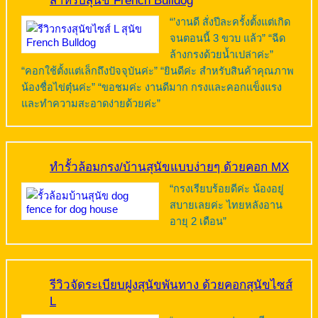
สำหรับสุนัข French Bulldog
“’งานดี สั่งปีละครั้งตั้งแต่เกิด
จนตอนนี้ 3 ขวบ แล้ว” “ฉีด
ล้างกรงด้วยน้ำเปล่าค่ะ”
“คอกใช้ตั้งแต่เล็กถึงปัจจุบันค่ะ” “ยินดีค่ะ สำหรับสินค้าคุณภาพ
น้องชื่อไข่ตุ๋นค่ะ” “ขอชมค่ะ งานดีมาก กรงและคอกแข็งแรง
และทำความสะอาดง่ายด้วยค่ะ”
ทำรั้วล้อมกรง/บ้านสุนัขแบบง่ายๆ ด้วยคอก MX
“กรงเรียบร้อยดีค่ะ น้องอยู่
สบายเลยค่ะ ไทยหลังอาน
อายุ 2 เดือน”
รีวิวจัดระเบียบฝูงสุนัขพันทาง ด้วยคอกสุนัขไซส์
L