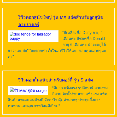
รีวิวคอกสุนัขใหญ่ รุ่น MX แฝดสำหรับลูกสุนัข
ลาบราดอร์
“สีเหลืองชื่อ Duffy อายุ 4
เดือนค่ะ สีชอคชื่อ Donald
อายุ 6 เดือนค่ะ น่าจะอยู่ได้
ยาวๆเลยค่ะ” “สะดวกค่า ตั้งใจมารีวิวให้เลย ขอบคุณมากๆนะ
คะ”
รีวิวคอกกั้นสุนัขสำหรับคอร์กี้ รุ่น S แฝด
“ดีมาก แข็งแรง รูปลักษณ์ สวยงาม
สีสวย ติดตั้งง่ายมาก แข็งแรง แพ็ค
สินค้ามาต่อค่อนข้างดี จัดส่งไว คุ้มค่ามากๆ ประตูแข็งแรง
ทนทานและคุณภาพวัสดุดีเยี่ยม”