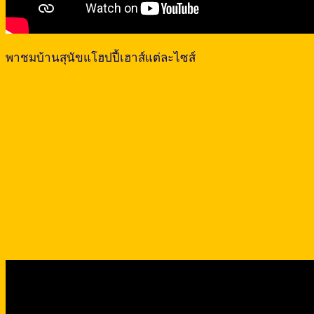
พาชมบ้านสุนัขแโฮปปี้เฮาส์แต่ละไซส์