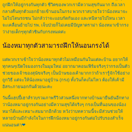
ถูกฝึกให้อยู่กรงกันทุกตัว ชีวิตของพวกเรามีความสุขกันมาก ถึงเวลา
กลางคืนทุกตัวแยกย้ายเข้านอนในกรง พวกเราสบายใจว่าน้องหมาจะ
ไม่ไปโดนรถชน ไม่กลัวว่าจะแอบกัดกันเอง และหนีหายไปไหน เวลา
จะเคลื่อนย้ายไป รพ. เจ็บป่วยก็ไม่เคยมีปัญหาดราม่า น้องหมาเข้ากรง
ว่าง่ายเด็กๆทุกตัวชินกับกรงหมดค่ะ
น้องหมาทุกตัวสามารถฝึกให้นอนกรงได้
แต่พวกเราเข้าใจว่าน้องหมาทุกตัวไม่เหมือนกันในแต่ละบ้าน อยากให้
ทุกคนๆเปิดใจมองกรงในมุมใหม่ อยากมาคอนเฟิร์มจริงๆว่ากรงเป็นตัว
ช่วยของเจ้าของสุนัขจริงๆ เป็นบ้านของเค้ามากกว่าถ้าเรารู้จักใช้อย่าง
ถูกวิธี แต่จะให้น้องหมาอยู่บ้าน (กรง) ทั้งวันก็คงไม่ไหว ต้องให้เค้ามี
อิสระภายนอกกันด้วยนะคะ
วันนี้แฮปปี้เฮาส์รวบรวมภาพรีวิวส่วนหนึ่งจากทางบ้านมายืนยันอีกทาง
ว่าน้องหมาอยู่กรงกันอย่างมีความสุขได้จริงๆ กรงเป็นที่นอนของน้อง
หมาได้และเหมาะสมมากอีกด้วย หวังว่าบทความนี้จะมีส่วนช่วยให้
หลายบ้านมีกำลังใจในการฝึกน้องหมาอยู่กรงกันต่อไปรับรองสำเร็จ
แน่นอนค่า❤