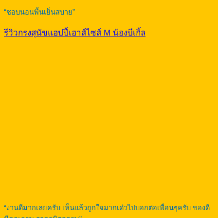
“ชอบนอนพื้นเย็นสบาย”
รีวิวกรงสุนัขแฮปปี้เฮาส์ไซส์ M น้องบีเกิ้ล
“งานดีมากเลยครับ เห็นแล้วถูกใจมากเด๋วไปบอกต่อเพื่อนๆครับ ของดี