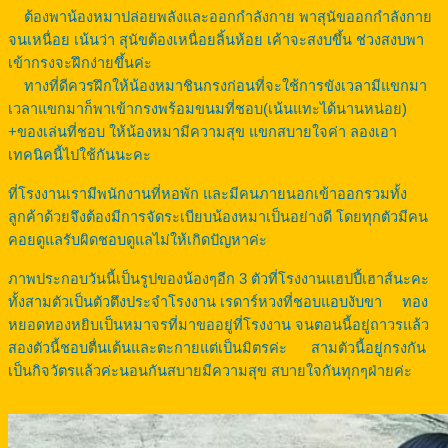
ต้องพาน้องหมาปล่อยพลังและออกกำลังกาย พาสุนัขออกกำลังกาย
จนเหนื่อย เน้นว่า สุนัขต้องเหนื่อยลิ้นห้อย เค้าจะสงบขึ้น ช่วงสงบพา
เข้ากรงจะฝึกง่ายขึ้นค่ะ
ทางที่ดีควรฝึกให้น้องหมาชินกรงก่อนที่จะใช้การขังเวลามีแขกมา
เวลาแขกมาก็พาเข้ากรงพร้อมขนมที่ชอบ(เน้นแทะได้นานหน่อย)
+ของเล่นที่ชอบ ให้น้องหมามีความสุข แขกสบายใจค่า ลองเอา
เทคนิคนี้ไปใช้กันนะคะ
ที่โรงงานเรามีพนักงานที่หอพัก และมีคนภายนอกเข้าออกรวมทั้ง
ลูกค้าด้วยจึงต้องมีการจัดระเบียบน้องหมาเป็นอย่างดี โดยทุกตัวมีคน
คอยดูแลรับผิดชอบดูแลไม่ให้เกิดปัญหาค่ะ
ภาพประกอบวันนี้เป็นรูปของน้องๆอีก 3 ตัวที่โรงงานแฮปปี้เฮาส์นะคะ
ทั้งสามตัวเป็นตัวตึงประจำโรงงาน เรดาร์หวงที่ชอบแอบงับขา
ทอง
หยอดทองหยิบเป็นหมาจรที่มาขออยู่ที่โรงงาน จนตอนนี้อยู่ถาวรแล้ว
สองตัวนี้ชอบตื่นเต้นและตะกายแต่เป็นมิตรค่ะ
สามตัวนี้อยู่กรงกัน
เป็นกิจวัตรแล้วค่ะนอนกันสบายมีความสุข สบายใจกันทุกๆฝ่ายค่ะ