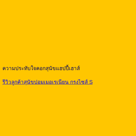
ความประทับใจคอกสุนัขแฮปปี้เฮาส์
รีวิวลูกค้าสุนัขปอมเมอเรเนียน กรงไซส์ S