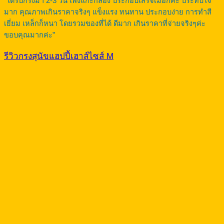
“ได้รับกรงมา 2-3 วัน เพิ่งแกะกล่อง ประกอบเสร็จเมื่อกี๊ค่ะ ประทับใจ
มาก คุณภาพเกินราคาจริงๆ แข็งแรง ทนทาน ประกอบง่าย การทำสี
เยี่ยม เหล็กก็หนา โดยรวมของที่ได้ ดีมาก เกินราคาที่จ่ายจริงๆค่ะ
ขอบคุณมากค่ะ”
รีวิวกรงสุนัขแฮปปี้เฮาส์ไซส์ M