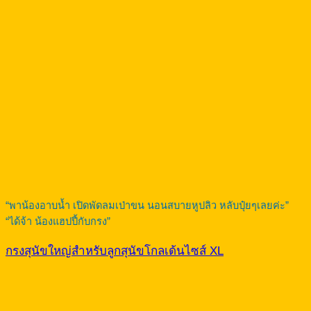
“พาน้องอาบน้ำ เปิดพัดลมเป่าขน นอนสบายหูปลิว หลับปุ๋ยๆเลยค่ะ”
“ได้จ้า น้องแฮปปี้กับกรง”
กรงสุนัขใหญ่สำหรับลูกสุนัขโกลเด้นไซส์ XL