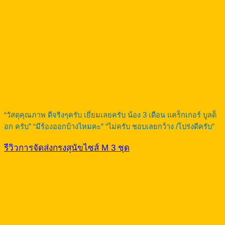
“วัสดุคุณภาพ ดีจริงๆครับ เยี่ยมเลยครับ น้อง 3 เดือน แคร็กเกอร์ บูลด็
อก ครับ” “มีร้องออกบ้างไหมคะ” “ไม่ครับ ชอบเลยกว้าง /โปร่งดีครับ”
รีวิวการจัดส่งกรงสุนัขไซส์ M 3 ชุด