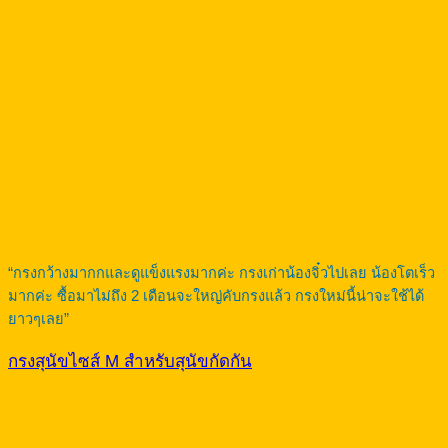
“กรงกว้างมากกและดูแข็งแรงมากค่ะ กรงเก่าน้องจิ๋วไปเลย น้องโตเร็ว
มากค่ะ ซื้อมาไม่ถึง 2 เดือนจะใหญ่คับกรงแล้ว กรงใหม่นี้น่าจะใช้ได้
ยาวๆเลย”
กรงสุนัขไซส์ M สำหรับสุนัขกัดกัน