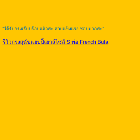
“ได้รับกรงเรียบร้อยแล้วค่ะ สวยแข็งแรง ชอบมากค่ะ”
รีวิวกรงสุนัขแฮปปี้เฮาส์ไซส์ S พ่อ French Buta