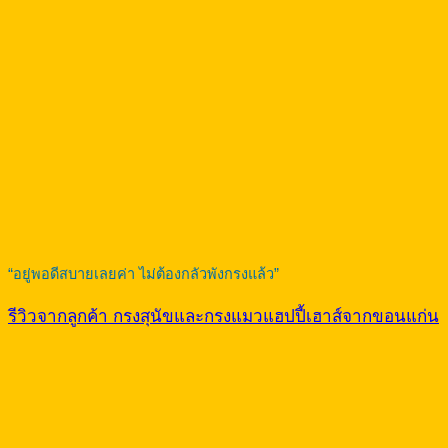
“อยู่พอดีสบายเลยค่า ไม่ต้องกลัวพังกรงแล้ว”
รีวิวจากลูกค้า กรงสุนัขและกรงแมวแฮปปี้เฮาส์จากขอนแก่น