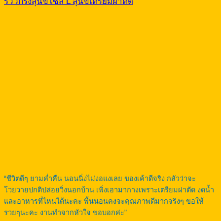
รีวิวกรงสุนัขไซส์ L สุนัขเตรียมผ่าตัด
“ชีวิตดีๆ ยามค่ำคืน นอนนิ่งไม่งอแงเลย ของเค้าดีจริง กลัวว่าจะ
โวยวายปกติปล่อยวิ่งนอกบ้าน เพิ่งเอามากางเพราะเตรียมผ่าตัด งดน้ำ
และอาหารที่ไหนได้นะคะ พื้นนอนคงจะคุณภาพดีมากจริงๆ ขอให้
รวยๆนะคะ งานทำจากหัวใจ ขอบอกค่ะ”