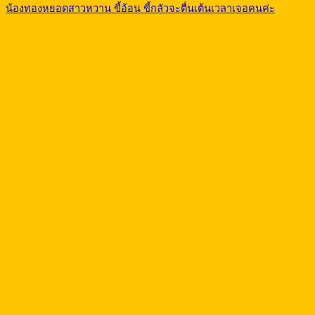
น้องทองหยอดสาวหวาน ขี้อ้อน ขี้กลัวจะตื่นเต้นเวลาเจอคนค่ะ